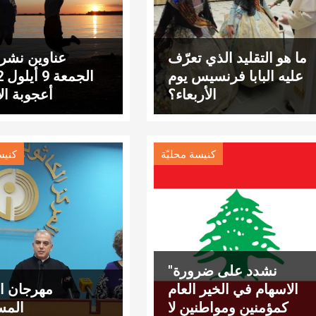
ما هو التقليد الذي تعرّف
عناوين نشرة
عليه البابا فرنسيس يوم
الأربعاء؟
أعجوبة ال
كنيسة محليّة
كنيس
"نشدد على ضرورة
الاسهام في الخير العام
مهرجان ال
كمؤمنين ومواطنين لا
المس