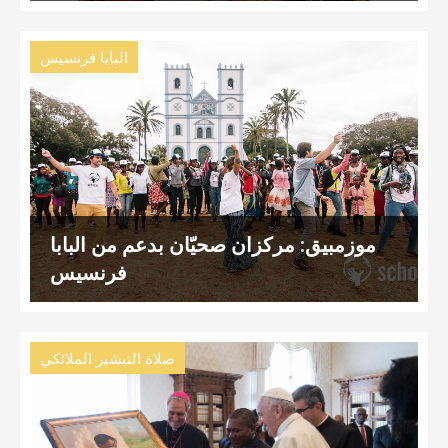
البابا فرنسيس
موزمبيق: مركزان صحيّان بدعم من البابا
فرنسيس
صلاة التبشير الملائكي