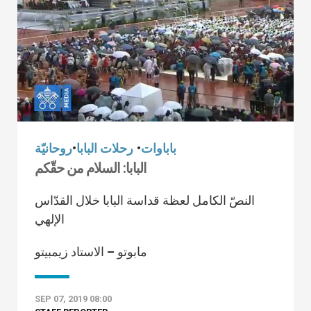
باباوات
•
رحلات البابا
•
روحانيّة
البابا: السلام من حقّكم
النصّ الكامل لعظة قداسة البابا خلال القدّاس
الإلهي
مابوتو – الاستاد زيمبيتو
SEP 07, 2019 08:00