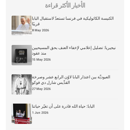
الأخبار الأكثر قراءة
الكنيسة الكاثوليكية في فرنسا تستعدّ لاستقبال البابا
قريبًا
8 May 2026
نيجيريا: تضليل إعلامي لإخفاء العنف بحق المسيحيين
منذ عقود
15 May 2026
العبوديَّة بين اعتذار البابا لاوُن الرابع عشر وصرخة
القدِّيس شارل دي فوكو
27 May 2026
البابا: حياة الله قادرة على أن تغيّر حياتنا
1 Jun 2026