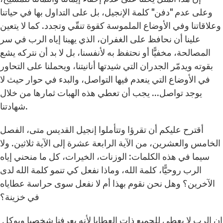
وعلى عدم "دفن" كلمة الإنجيل، بل على التداول بها في حياتنا
وعلاقاتنا وفي الأوضاع الملموسة كقوة تنقّي وتجدد. كما لا يتعين
علينا أن نحافظ على الغفران، الذي يهبنا إياه الرب في سر
المصالحة، مخفيًّا أو نحتفظ به لأنفسنا، بل لا بد أن نتركه يشع
بقوته ويدمّر الجدران التي شيدتها أنانيتنا، ويحملنا على التحاور
في الأوضاع التي ينعدم فيها التواصل، والبدء في حوار حيث لا
يوجد تواصل... يجب أن تعطي هذه الهبات ثمارها من خلال
شهادتنا.
أقترح عليكم أن تقرؤا وتتأملوا إنجيل القديس متى، الفصل
الخامس والعشرين، من الآية الرابعة عشرة إلى الآية ثلاثين. ولا
سيما في هذه الكلمات: الوزنات، الخيرات، كل ما منحني إياه
الرب روحيًّا، كلمة الله، وماذا نفعل كي تنمو كلمة الله لدى
الآخرين؟ وهل نحن نقوم بهذا أم لا نفعل سوى حراسة عطاياه
في خزينة؟
إن الرب لا يعطي للجميع ذات العطايا لأنه يعرفنا شخصيا ويوكل