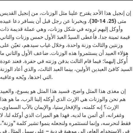
إن إنجيل هذا الأحد يقترح علينا مثل الوزنات، من إنجيل القديس
متى (25، 14-30). ويخبرنا عن رجل قبل أن يسافر دعا عبيده
وأوكل إليهم ثروته في شكل وزنات، وهي عملة قديمة ذات
قيمة ثمينة جدا. فأعطى السيدُ العبدَ الأول خمس وزنات والثاني
وزنتين والثالث وزنة واحدة. وخلال غياب سيدهم، تعيّن على
هؤلاء العبيد أن يستثمروا هذه الوزنات. ضاعف الأول والثاني ما
أُوكل إليهما؛ فيما قام الثالث بدفن وزنته في حفرة. فعند عودة
السيد كافئ العبدين الأولين، بينما العبد الثالث، والذي أعاد الوزنة
التي اخذها، وبّخه وعاقبه.
إن مغذى هذا المثل واضح. فسيد هذا المثل هو يسوع، والعبيد
هم نحن والوزنات هي الإرث الذي أوكله إلينا الرب. ما هو هذا
الإرث؟ إنه كلمته، والإفخارستيا، والإيمان بالآب السماوي،
وغفرانه، أي أثمن ما لديه. فهذا هو الميراث الذي أوكله لنا، لا
فقط لنحرسه، وإنما لنستثمره ولنجعله ينمو! تشير كلمة "وزنة"،
في الاستخدام العام، إلى موهبة فردية – على سبيل المثال في