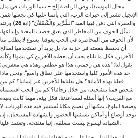
مجال الموسيقا، وفي الرياضة إلخ – بينما الوزنات في مثل
الإنجيل تشير إلى خيرات الرب، التي يأتمنا عليها كي نجعلها تثمر.
والحفرة التي دفن فيها العبد "الشِّرِّير وَالْكَسْلاَن" (آية 26) وزنته
تمثّل الخوف من المخاطر الذي يعيق خِصب المحبة وإبداعها.
لأن الخوف من المخاطرة في الحب يعوقنا. يسوع لا يطلب منا
أن نحتفظ بنعمته في خزنة ما، بل يريد أن نستخدمها لصالح
الآخرين. فكل ما نلناه يجب أن نعطيه للآخرين كي ينموا! وكأنه
يقول لنا: "هذه هي رحمتي، هذا هو عطفي وهذه هي مغفرتي:
خذ هذه الأمور كلها واستخدمها على نطاق واسع". ونحن ماذا
فعلنا بهذه الأمانة؟ هل نقلناها للآخرين عبر إيماننا؟ كم من
شخص قمنا بتشجيعه من خلال رجائنا؟ كم من الحب اقتسمناه
مع القريب؟ إنها أسئلة لمساعدتنا. فكل بيئة، مهما كانت بعيدة
وصعبة البلوغ، يمكنها أن تصبح مكانا تُستثمر فيه هذه الوزنات. لا
توجد أوضاع أو أماكن يستثنيها الحضور والشهادة المسيحيان. إن
الشهادة ليسوع ليست منغلقة، إنها منفتحة، وتعتمد علينا.
إن هذا المثل يحثنا على عدم إخفاء إيماننا وانتمائنا للمسيح،