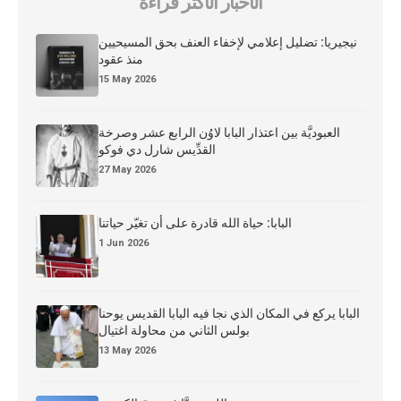
الأخبار الأكثر قراءة
نيجيريا: تضليل إعلامي لإخفاء العنف بحق المسيحيين
منذ عقود
15 May 2026
العبوديَّة بين اعتذار البابا لاوُن الرابع عشر وصرخة
القدِّيس شارل دي فوكو
27 May 2026
البابا: حياة الله قادرة على أن تغيّر حياتنا
1 Jun 2026
البابا يركع في المكان الذي نجا فيه البابا القديس يوحنا
بولس الثاني من محاولة اغتيال
13 May 2026