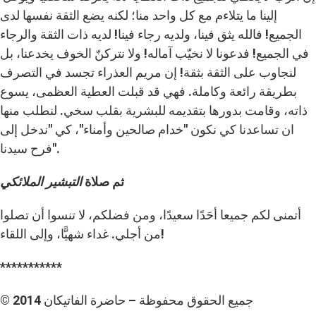
إلينا ما يتلاءم مع كل واحد منا؛ لكنه يضع الثقة نفسها لدى
الجميع! فالله يثق فينا، ولديه رجاء فينا! لديه ذات الثقة والرجاء
في الجميع! فدعونا لا نخيّب آماله! ولا نتركنّ الخوف يخدعنا، بل
لنجاوب على الثقة بثقة! إن مريم العذراء تجسد في التصرف
بطريقة رائعة وكاملة. فهي قد قبلت العطية العظمى، يسوع
ذاته، وقامت بدورها بتقديمه للبشرية بقلب سخي. لنطلب منها
ان تساعدنا كي نكون "خدام صالحين وأمناء"، كي "ندخل إلى
فرح سيدنا".
ثم صلاة
التبشير الملائكي
أتمنى لكم جميعا أحَدًا سعيدًا، ومن فضلكم، لا تنسوا أن تصلوا
من أجلي. غداء شهيًّا، وإلى اللقاء!
***********
© جميع الحقوق محفوظة – حاضرة الفاتيكان 2014