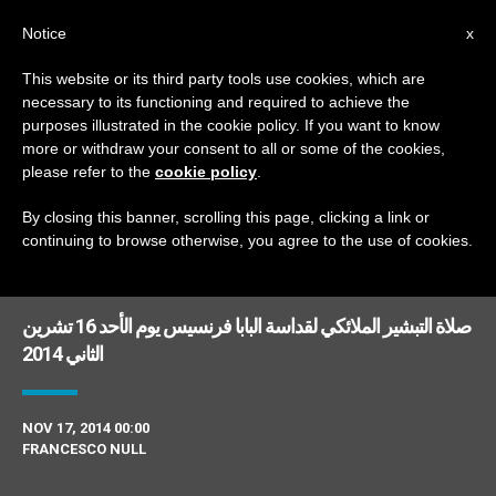
AR
Notice
x
This website or its third party tools use cookies, which are
necessary to its functioning and required to achieve the
TAG
purposes illustrated in the cookie policy. If you want to know
Posts Tagged ‘موهبة’
more or withdraw your consent to all or some of the cookies,
please refer to the
cookie policy
.
By closing this banner, scrolling this page, clicking a link or
continuing to browse otherwise, you agree to the use of cookies.
DERNIÈRES NOUVELLES
صلاة التبشير الملائكي لقداسة البابا فرنسيس يوم الأحد 16 تشرين
الثاني 2014
NOV 17, 2014 00:00
FRANCESCO NULL