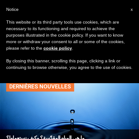
AR
Notice
x
This website or its third party tools use cookies, which are
necessary to its functioning and required to achieve the
TAG
purposes illustrated in the cookie policy. If you want to know
Posts Tagged ‘مياه
more or withdraw your consent to all or some of the cookies,
please refer to the
cookie policy
.
مقدسة’
By closing this banner, scrolling this page, clicking a link or
continuing to browse otherwise, you agree to the use of cookies.
DERNIÈRES NOUVELLES
ما هي المياه المقدّسة؟ وكيف نستعملها؟