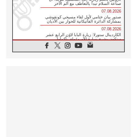
صناعة السلام تبدأ بالتعاطف مع ألم الآخر
07.08.2026
صدور بيان ختامي لأول لقاء مسيحي كونفوشي
بمشاركة الدائرة الفاتيكانية للحوار بين الأديان
07.08.2026
الكاردينال ستورلا: زيارة البابا لاوُن الرابع عشر
ستكون بشرى سارة للأوروغواي بأكملها
07.08.2026
الفاتيكان يعلن برنامج الزيارة الرسولية للبابا لاوُن
الرابع عشر إلى فرنسا
07.08.2026
في الذكرى الـ ٨١ لحادثة هيروشيما الكنيسة في
اليابان تنظم ١٠ أيام للصلاة على نية السلام
07.08.2026
الكنيسة في الأوروغواي: زيارة البابا ستعزز
الإيمان والرجاء
06.08.2026
الاجتماع الشهري للمطارنة الموارنة
06.08.2026
الكاردينال روسي: زيارة البابا لاوُن إلى الأرجنتين
هي تكريم للبابا فرنسيس
06.08.2026
زيارة البابا إلى البيرو ستكون زمن نعمة ومصالحة