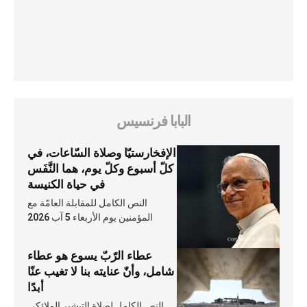
البابا فرنسيس
الإفخارستيّا وصلاة السّاعات، في
كلّ أسبوع وكلّ يوم، هما النَّفَس
في حياة الكنيسة
النص الكامل للمقابلة العامّة مع
المؤمنين يوم الأربعاء 5 آب 2026
عطاء الرّبّ يسوع هو عطاء
شامل، وأنّ عنايته بنا لا تغيب عنّا
أبدًا
النص الكامل لصلاة التبشير الملائكي