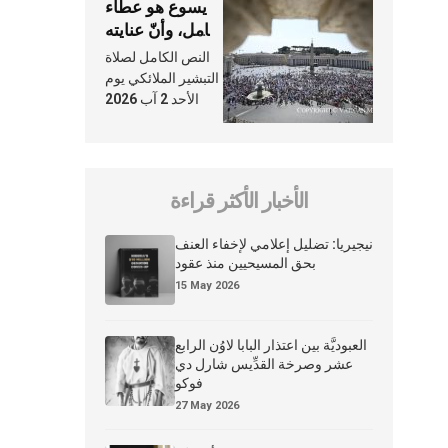
يسوع هو عطاء
شامل، وأنّ عنايته
بنا لا تغيب عنّا
النص الكامل لصلاة
أبدًا
التبشير الملائكي يوم
الأحد 2 آب 2026
الأخبار الأكثر قراءة
نيجيريا: تضليل إعلامي لإخفاء العنف
بحق المسيحيين منذ عقود
15 May 2026
العبوديَّة بين اعتذار البابا لاوُن الرابع
عشر وصرخة القدِّيس شارل دي
فوكو
27 May 2026