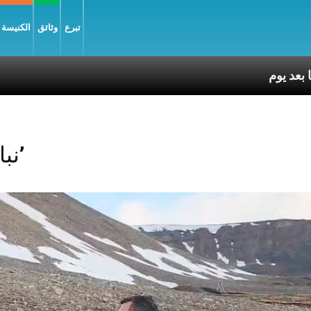
تبرع
وثائق
الكنيسة و
Posts Tagged ‘نباتات’