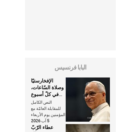
البابا فرنسيس
الإفخارستيّا
وصلاة السّاعات،
في كلّ أسبوع
وكلّ يوم، هما
النص الكامل
النَّفَس في حياة
للمقابلة العامّة مع
الكنيسة
المؤمنين يوم الأربعاء
5 آب 2026
عطاء الرّبّ