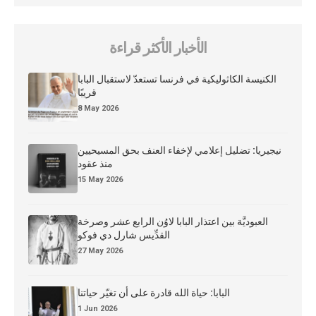
الأخبار الأكثر قراءة
الكنيسة الكاثوليكية في فرنسا تستعدّ لاستقبال البابا
قريبًا
8 May 2026
نيجيريا: تضليل إعلامي لإخفاء العنف بحق المسيحيين
منذ عقود
15 May 2026
العبوديَّة بين اعتذار البابا لاوُن الرابع عشر وصرخة
القدِّيس شارل دي فوكو
27 May 2026
البابا: حياة الله قادرة على أن تغيّر حياتنا
1 Jun 2026