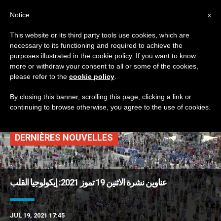
AR
Notice
x
This website or its third party tools use cookies, which are
necessary to its functioning and required to achieve the
TAG
purposes illustrated in the cookie policy. If you want to know
Posts Tagged ‘نشرات
more or withdraw your consent to all or some of the cookies,
please refer to the
cookie policy
.
يومية’
By closing this banner, scrolling this page, clicking a link or
continuing to browse otherwise, you agree to the use of cookies.
DERNIÈRES NOUVELLES
عناوين نشرة الاثنين 19 تموز 2021: إيكولوجيا القلب
JUL 19, 2021 17:45