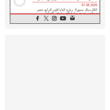
07.08.2026
الكاردينال ستورلا: زيارة البابا لاوُن الرابع عشر
ستكون بشرى سارة للأوروغواي بأكملها
07.08.2026
الفاتيكان يعلن برنامج الزيارة الرسولية للبابا لاوُن
الرابع عشر إلى فرنسا
07.08.2026
في الذكرى الـ ٨١ لحادثة هيروشيما الكنيسة في
اليابان تنظم ١٠ أيام للصلاة على نية السلام
07.08.2026
الكنيسة في الأوروغواي: زيارة البابا ستعزز
الإيمان والرجاء
06.08.2026
الاجتماع الشهري للمطارنة الموارنة
06.08.2026
الكاردينال روسي: زيارة البابا لاوُن إلى الأرجنتين
هي تكريم للبابا فرنسيس
06.08.2026
زيارة البابا إلى البيرو ستكون زمن نعمة ومصالحة
ورجاء