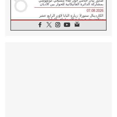
صدور بيان ختامي لأول لقاء مسيحي كونفوشي
بمشاركة الدائرة الفاتيكانية للحوار بين الأديان
07.08.2026
الكاردينال ستورلا: زيارة البابا لاوُن الرابع عشر
ستكون بشرى سارة للأوروغواي بأكملها
07.08.2026
الفاتيكان يعلن برنامج الزيارة الرسولية للبابا لاوُن
الرابع عشر إلى فرنسا
07.08.2026
في الذكرى الـ ٨١ لحادثة هيروشيما الكنيسة في
اليابان تنظم ١٠ أيام للصلاة على نية السلام
07.08.2026
الكنيسة في الأوروغواي: زيارة البابا ستعزز
الإيمان والرجاء
06.08.2026
الاجتماع الشهري للمطارنة الموارنة
06.08.2026
الكاردينال روسي: زيارة البابا لاوُن إلى الأرجنتين
هي تكريم للبابا فرنسيس
06.08.2026
زيارة البابا إلى البيرو ستكون زمن نعمة ومصالحة
ورجاء