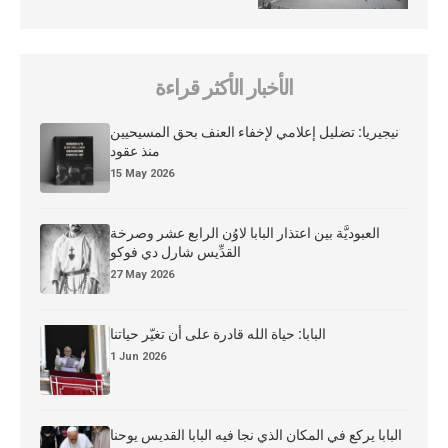
الأخبار الأكثر قراءة
نيجيريا: تضليل إعلامي لإخفاء العنف بحق المسيحيين
منذ عقود
15 May 2026
العبوديَّة بين اعتذار البابا لاوُن الرابع عشر وصرخة
القدِّيس شارل دي فوكو
27 May 2026
البابا: حياة الله قادرة على أن تغيّر حياتنا
1 Jun 2026
البابا يركع في المكان الذي نجا فيه البابا القديس يوحنا