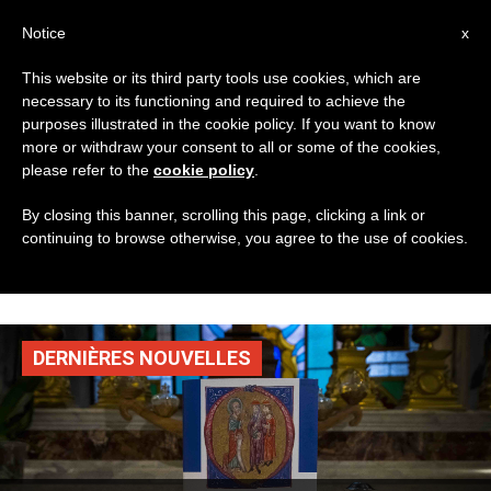
AR
Notice
x
This website or its third party tools use cookies, which are
necessary to its functioning and required to achieve the
TAG
purposes illustrated in the cookie policy. If you want to know
Posts Tagged ‘نية
more or withdraw your consent to all or some of the cookies,
please refer to the
cookie policy
.
الصلاة لشهر نيسان
By closing this banner, scrolling this page, clicking a link or
continuing to browse otherwise, you agree to the use of cookies.
2021’
DERNIÈRES NOUVELLES