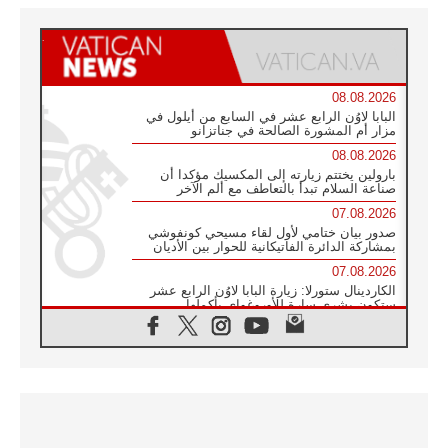
08.08.2026
البابا لاوُن الرابع عشر في السابع من أيلول في
مزار أم المشورة الصالحة في جناتزانو
08.08.2026
بارولين يختتم زيارته إلى المكسيك مؤكدا أن
صناعة السلام تبدأ بالتعاطف مع ألم الآخر
07.08.2026
صدور بيان ختامي لأول لقاء مسيحي كونفوشي
بمشاركة الدائرة الفاتيكانية للحوار بين الأديان
07.08.2026
الكاردينال ستورلا: زيارة البابا لاوُن الرابع عشر
ستكون بشرى سارة للأوروغواي بأكملها
07.08.2026
الفاتيكان يعلن برنامج الزيارة الرسولية للبابا لاوُن
الرابع عشر إلى فرنسا
07.08.2026
في الذكرى الـ ٨١ لحادثة هيروشيما الكنيسة في
اليابان تنظم ١٠ أيام للصلاة على نية السلام
07.08.2026