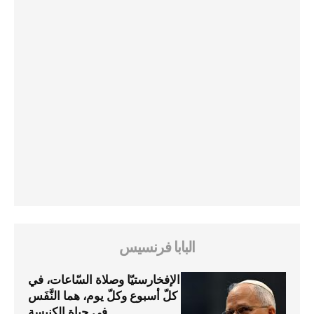
البابا فرنسيس
الإفخارستيّا وصلاة السّاعات، في
كلّ أسبوع وكلّ يوم، هما النَّفَس
في حياة الكنيسة