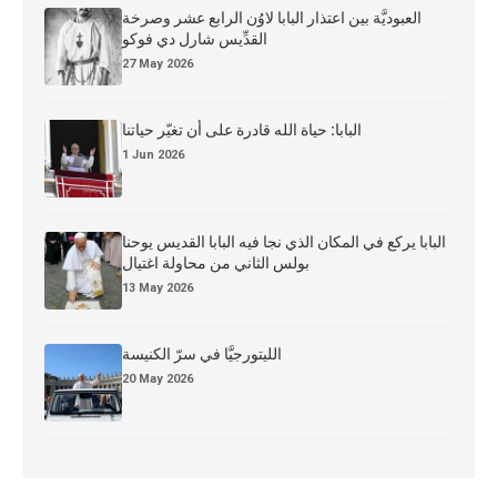
العبوديَّة بين اعتذار البابا لاوُن الرابع عشر وصرخة
القدِّيس شارل دي فوكو
27 May 2026
البابا: حياة الله قادرة على أن تغيّر حياتنا
1 Jun 2026
البابا يركع في المكان الذي نجا فيه البابا القديس يوحنا
بولس الثاني من محاولة اغتيال
13 May 2026
الليتورجيَّا في سرّ الكنيسة
20 May 2026