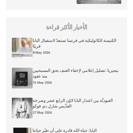
الأخبار الأكثر قراءة
الكنيسة الكاثوليكية في فرنسا تستعدّ لاستقبال البابا
قريبًا
8 May 2026
نيجيريا: تضليل إعلامي لإخفاء العنف بحق المسيحيين
منذ عقود
15 May 2026
العبوديَّة بين اعتذار البابا لاوُن الرابع عشر وصرخة
القدِّيس شارل دي فوكو
27 May 2026
البابا: حياة الله قادرة على أن تغيّر حياتنا