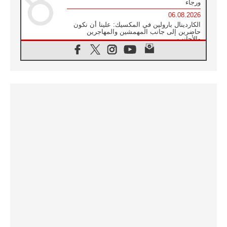
ورجاء
06.08.2026
الكاردينال بارولين في المكسيك: علينا أن نكون
حاضرين إلى جانب المهمشين والمهاجرين
والأجانب
06.08.2026
البابا لاوُن الرابع عشر للشباب في أسيزي:
"أوروبا والعالم يبحثان اليوم عن قديسين جُدد
فيكم"
06.08.2026
البابا في أسيزي يتحدث إلى الشباب المشاركين
في لقاء الشباب الفرنسيسكاني
06.08.2026
البابا لاوُن الرابع عشر يبرق معزيا بوفاة
الكاردينال جوليو دوارتي لانغا
05.08.2026
في مقابلته العامة مع المؤمنين البابا لاوُن الرابع
عشر يواصل الحديث عن الدستور في الليتورجيا
المقدسة مسلطا الضوء على صلاة الكنيسة
05.08.2026
البابا لاوُن الرابع عشر يزور في تشرين الثاني
٢٠٢٦ أوروغواي والأرجنتين وبيرو
05.08.2026
خمسون عاما على استشهاد الأسقف الأرجنتيني