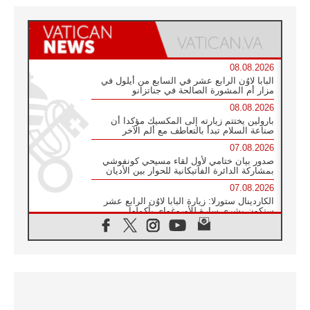
08.08.2026
البابا لاوُن الرابع عشر في السابع من أيلول في
مزار أم المشورة الصالحة في جناتزانو
08.08.2026
بارولين يختتم زيارته إلى المكسيك مؤكدا أن
صناعة السلام تبدأ بالتعاطف مع ألم الآخر
07.08.2026
صدور بيان ختامي لأول لقاء مسيحي كونفوشي
بمشاركة الدائرة الفاتيكانية للحوار بين الأديان
07.08.2026
الكاردينال ستورلا: زيارة البابا لاوُن الرابع عشر
ستكون بشرى سارة للأوروغواي بأكملها
07.08.2026
الفاتيكان يعلن برنامج الزيارة الرسولية للبابا لاوُن
الرابع عشر إلى فرنسا
07.08.2026
في الذكرى الـ ٨١ لحادثة هيروشيما الكنيسة في
اليابان تنظم ١٠ أيام للصلاة على نية السلام
07.08.2026