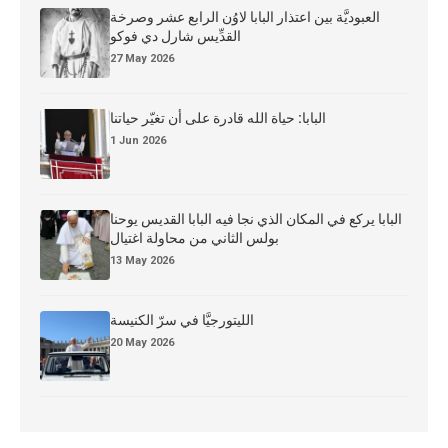
العبوديَّة بين اعتذار البابا لاوُن الرابع عشر وصرخة
القدِّيس شارل دي فوكو
27 May 2026
البابا: حياة الله قادرة على أن تغيّر حياتنا
1 Jun 2026
البابا يركع في المكان الذي نجا فيه البابا القديس يوحنا
بولس الثاني من محاولة اغتيال
13 May 2026
الليتورجيَّا في سرّ الكنيسة
20 May 2026