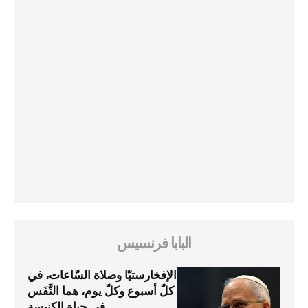
البابا فرنسيس
الإفخارستيّا وصلاة السّاعات، في
كلّ أسبوع وكلّ يوم، هما النَّفَس
في حياة الكنيسة