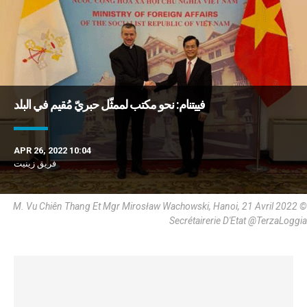
فييتنام: نحو مكتب لممثّل حبريّ مُقيم في البلد
APR 26, 2022 10:04
فريق زينيت
M. Vu Chiên Thang Et Mgr Mirosław Wachowski, Hanoi, 21 Avril 2022 ©
Secrétairerie D'Etat @TerzaLoggia