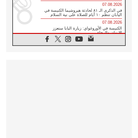
07.08.2026
في الذكرى الـ ٨١ لحادثة هيروشيما الكنيسة في
اليابان تنظم ١٠ أيام للصلاة على نية السلام
07.08.2026
الكنيسة في الأوروغواي: زيارة البابا ستعزز
الإيمان والرجاء
06.08.2026
الاجتماع الشهري للمطارنة الموارنة
06.08.2026
الكاردينال روسي: زيارة البابا لاوُن إلى الأرجنتين
هي تكريم للبابا فرنسيس
06.08.2026
زيارة البابا إلى البيرو ستكون زمن نعمة ومصالحة
ورجاء
06.08.2026
الكاردينال بارولين في المكسيك: علينا أن نكون
حاضرين إلى جانب المهمشين والمهاجرين
والأجانب
06.08.2026
البابا لاوُن الرابع عشر للشباب في أسيزي:
"أوروبا والعالم يبحثان اليوم عن قديسين جُدد
فيكم"
06.08.2026