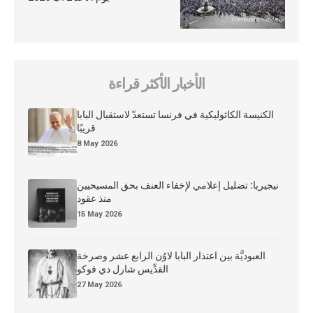
الأخبار الأكثر قراءة
الكنيسة الكاثوليكية في فرنسا تستعدّ لاستقبال البابا
قريبًا
8 May 2026
نيجيريا: تضليل إعلامي لإخفاء العنف بحق المسيحيين
منذ عقود
15 May 2026
العبوديَّة بين اعتذار البابا لاوُن الرابع عشر وصرخة
القدِّيس شارل دي فوكو
27 May 2026