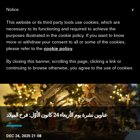
AR
Notice
x
This website or its third party tools use cookies, which are
necessary to its functioning and required to achieve the
TAG
purposes illustrated in the cookie policy. If you want to know
Posts Tagged ‘هدنة’
more or withdraw your consent to all or some of the cookies,
please refer to the
cookie policy
.
By closing this banner, scrolling this page, clicking a link or
continuing to browse otherwise, you agree to the use of cookies.
DERNIÈRES NOUVELLES
عناوين نشرة يوم الأربعاء 24 كانون الأوّل: فرح الميلاد
DEC 24, 2025 21:08