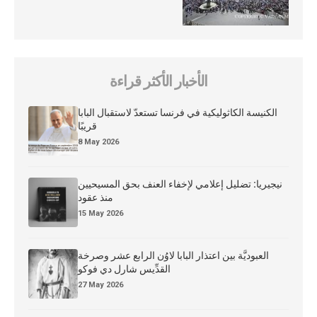
الأخبار الأكثر قراءة
الكنيسة الكاثوليكية في فرنسا تستعدّ لاستقبال البابا
قريبًا
8 May 2026
نيجيريا: تضليل إعلامي لإخفاء العنف بحق المسيحيين
منذ عقود
15 May 2026
العبوديَّة بين اعتذار البابا لاوُن الرابع عشر وصرخة
القدِّيس شارل دي فوكو
27 May 2026