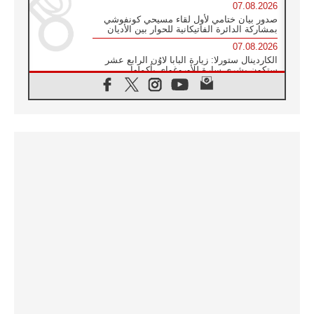
07.08.2026
صدور بيان ختامي لأول لقاء مسيحي كونفوشي
بمشاركة الدائرة الفاتيكانية للحوار بين الأديان
07.08.2026
الكاردينال ستورلا: زيارة البابا لاوُن الرابع عشر
ستكون بشرى سارة للأوروغواي بأكملها
07.08.2026
الفاتيكان يعلن برنامج الزيارة الرسولية للبابا لاوُن
الرابع عشر إلى فرنسا
07.08.2026
في الذكرى الـ ٨١ لحادثة هيروشيما الكنيسة في
اليابان تنظم ١٠ أيام للصلاة على نية السلام
07.08.2026
الكنيسة في الأوروغواي: زيارة البابا ستعزز
الإيمان والرجاء
06.08.2026
الاجتماع الشهري للمطارنة الموارنة
06.08.2026
الكاردينال روسي: زيارة البابا لاوُن إلى الأرجنتين
هي تكريم للبابا فرنسيس
06.08.2026
زيارة البابا إلى البيرو ستكون زمن نعمة ومصالحة
ورجاء