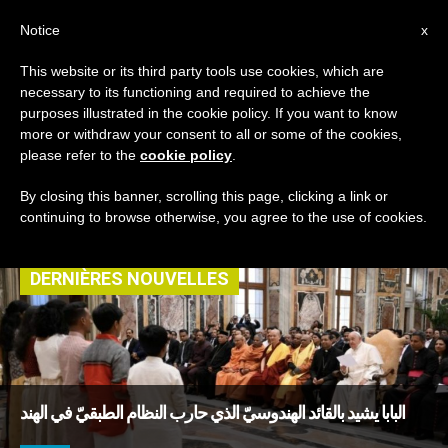
AR
Notice
x
This website or its third party tools use cookies, which are
necessary to its functioning and required to achieve the
TAG
purposes illustrated in the cookie policy. If you want to know
Posts Tagged
more or withdraw your consent to all or some of the cookies,
please refer to the
cookie policy
.
‘هندوسية’
By closing this banner, scrolling this page, clicking a link or
continuing to browse otherwise, you agree to the use of cookies.
DERNIÈRES NOUVELLES
البابا يشيد بالقائد الهندوسيّ الذي حارب النظام الطبقيّ في الهند