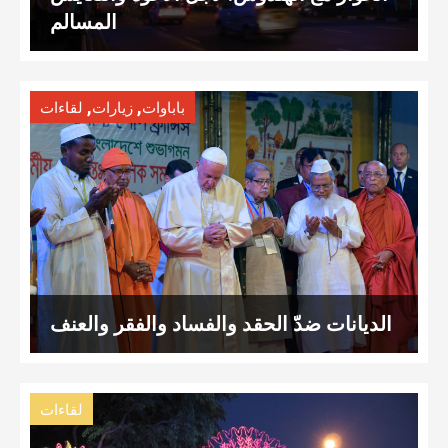
المسالم
,
,
باباوات
زيارات
لقاءات
الديانات ضدّ الحقد والفساد والفقر والعنف
لقاءات