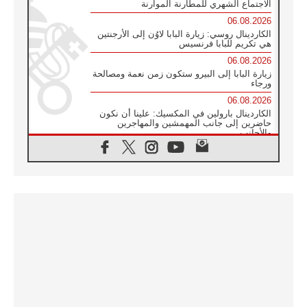
الاجتماع الشهري للمطارنة الموارنة
06.08.2026
الكاردينال روسي: زيارة البابا لاوُن إلى الأرجنتين
هي تكريم للبابا فرنسيس
06.08.2026
زيارة البابا إلى البيرو ستكون زمن نعمة ومصالحة
ورجاء
06.08.2026
الكاردينال بارولين في المكسيك: علينا أن نكون
حاضرين إلى جانب المهمشين والمهاجرين
والأجانب
06.08.2026
البابا لاوُن الرابع عشر للشباب في أسيزي:
"أوروبا والعالم يبحثان اليوم عن قديسين جُدد
فيكم"
06.08.2026
البابا في أسيزي يتحدث إلى الشباب المشاركين
في لقاء الشباب الفرنسيسكاني
06.08.2026
البابا لاوُن الرابع عشر يبرق معزيا بوفاة
الكاردينال جوليو دوارتي لانغا
05.08.2026
في مقابلته العامة مع المؤمنين البابا لاوُن الرابع
عشر يواصل الحديث عن الدستور في الليتورجيا