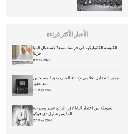
الأخبار الأكثر قراءة
الكنيسة الكاثوليكية في فرنسا تستعدّ لاستقبال البابا
قريبًا
8 May 2026
نيجيريا: تضليل إعلامي لإخفاء العنف بحق المسيحيين
منذ عقود
15 May 2026
العبوديَّة بين اعتذار البابا لاوُن الرابع عشر وصرخة
القدِّيس شارل دي فوكو
27 May 2026