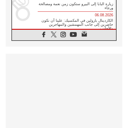
زيارة البابا إلى البيرو ستكون زمن نعمة ومصالحة
ورجاء
06.08.2026
الكاردينال بارولين في المكسيك: علينا أن نكون
حاضرين إلى جانب المهمشين والمهاجرين
والأجانب
06.08.2026
البابا لاوُن الرابع عشر للشباب في أسيزي:
"أوروبا والعالم يبحثان اليوم عن قديسين جُدد
فيكم"
06.08.2026
البابا في أسيزي يتحدث إلى الشباب المشاركين
في لقاء الشباب الفرنسيسكاني
06.08.2026
البابا لاوُن الرابع عشر يبرق معزيا بوفاة
الكاردينال جوليو دوارتي لانغا
05.08.2026
في مقابلته العامة مع المؤمنين البابا لاوُن الرابع
عشر يواصل الحديث عن الدستور في الليتورجيا
المقدسة مسلطا الضوء على صلاة الكنيسة
05.08.2026
البابا لاوُن الرابع عشر يزور في تشرين الثاني
٢٠٢٦ أوروغواي والأرجنتين وبيرو
05.08.2026