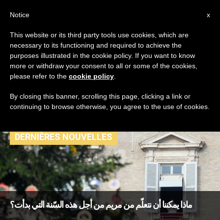
AR
Notice
x
This website or its third party tools use cookies, which are
necessary to its functioning and required to achieve the
TAG
purposes illustrated in the cookie policy. If you want to know
Posts Tagged ‘والدة
more or withdraw your consent to all or some of the cookies,
please refer to the
cookie policy
.
الله’
By closing this banner, scrolling this page, clicking a link or
continuing to browse otherwise, you agree to the use of cookies.
DERNIÈRES NOUVELLES
ماذا يمكننا أن نتعلّم من مريم من أجل هذه السّنة التي بدأت؟