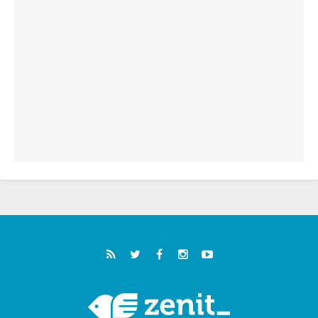
خمسون عاما على استشهاد الأسقف الأرجنتيني
الطوباوي إنريكي أنجيليلي