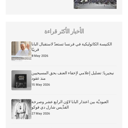
الأخبار الأكثر قراءة
الكنيسة الكاثوليكية في فرنسا تستعدّ لاستقبال البابا
قريبًا
8 May 2026
نيجيريا: تضليل إعلامي لإخفاء العنف بحق المسيحيين
منذ عقود
15 May 2026
العبوديَّة بين اعتذار البابا لاوُن الرابع عشر وصرخة
القدِّيس شارل دي فوكو
27 May 2026