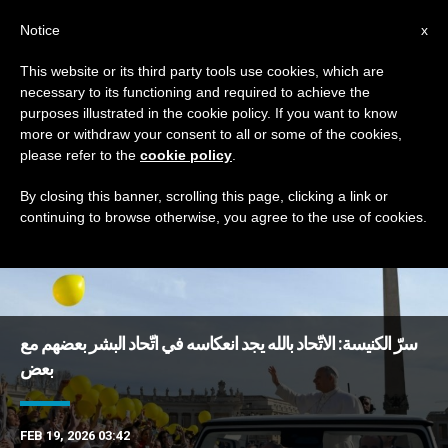
AR
Notice
x
This website or its third party tools use cookies, which are
necessary to its functioning and required to achieve the
TAG
purposes illustrated in the cookie policy. If you want to know
Posts Tagged ‘وثائق’
more or withdraw your consent to all or some of the cookies,
please refer to the
cookie policy
.
By closing this banner, scrolling this page, clicking a link or
continuing to browse otherwise, you agree to the use of cookies.
DERNIÈRES NOUVELLES
سرّ الكنيسة: الاتّحاد بالله يجد انعكاسه في اتّحاد البشر بعضهم مع
بعض
FEB 19, 2026 03:42