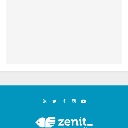
خمسون عاما على استشهاد الأسقف الأرجنتيني
الطوباوي إنريكي أنجيليلي