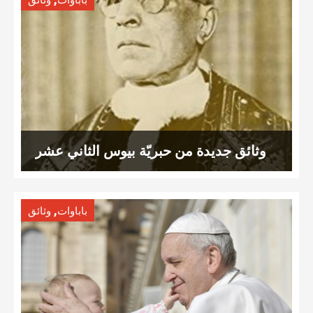
باباوات
وثائق
وثائق جديدة من حبريّة بيوس الثاني عشر
,
باباوات
وثائق