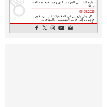
زيارة البابا إلى البيرو ستكون زمن نعمة ومصالحة
ورجاء
06.08.2026
الكاردينال بارولين في المكسيك: علينا أن نكون
حاضرين إلى جانب المهمشين والمهاجرين
والأجانب
06.08.2026
البابا لاوُن الرابع عشر للشباب في أسيزي:
"أوروبا والعالم يبحثان اليوم عن قديسين جُدد
فيكم"
06.08.2026
البابا في أسيزي يتحدث إلى الشباب المشاركين
في لقاء الشباب الفرنسيسكاني
06.08.2026
البابا لاوُن الرابع عشر يبرق معزيا بوفاة
الكاردينال جوليو دوارتي لانغا
05.08.2026
في مقابلته العامة مع المؤمنين البابا لاوُن الرابع
عشر يواصل الحديث عن الدستور في الليتورجيا
المقدسة مسلطا الضوء على صلاة الكنيسة
05.08.2026
البابا لاوُن الرابع عشر يزور في تشرين الثاني
٢٠٢٦ أوروغواي والأرجنتين وبيرو
05.08.2026