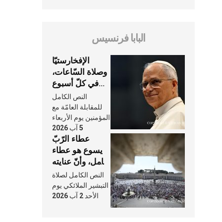
البابا فرنسيس
الإفخارستيّا
وصلاة السّاعات،
في كلّ أسبوع
وكلّ يوم، هما
النص الكامل
النَّفَس في حياة
للمقابلة العامّة مع
الكنيسة
المؤمنين يوم الأربعاء
5 آب 2026
عطاء الرّبّ
يسوع هو عطاء
شامل، وأنّ عنايته
بنا لا تغيب عنّا
النص الكامل لصلاة
أبدًا
التبشير الملائكي يوم
الأحد 2 آب 2026