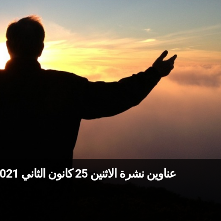
عناوين نشرة الاثنين 25 كانون الثاني 2021: لا نسمحنَّ بأن يمرّ يسوع دون أن نقبله