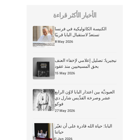
الأخبار الأكثر قراءة
الكنيسة الكاثوليكية في فرنسا
تستعدّ لاستقبال البابا قريبًا
8 May 2026
نيجيريا: تضليل إعلامي لإخفاء العنف
بحق المسيحيين منذ عقود
15 May 2026
العبوديَّة بين اعتذار البابا لاوُن الرابع
عشر وصرخة القدِّيس شارل دي
فوكو
27 May 2026
البابا: حياة الله قادرة على أن تغيّر
حياتنا
1 Jun 2026