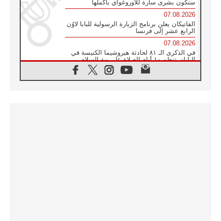
ستكون بشرى سارة للأوروغواي بأكملها
07.08.2026
الفاتيكان يعلن برنامج الزيارة الرسولية للبابا لاوُن
الرابع عشر إلى فرنسا
07.08.2026
في الذكرى الـ ٨١ لحادثة هيروشيما الكنيسة في
اليابان تنظم ١٠ أيام للصلاة على نية السلام
07.08.2026
الكنيسة في الأوروغواي: زيارة البابا ستعزز
الإيمان والرجاء
06.08.2026
الاجتماع الشهري للمطارنة الموارنة
06.08.2026
الكاردينال روسي: زيارة البابا لاوُن إلى الأرجنتين
هي تكريم للبابا فرنسيس
06.08.2026
زيارة البابا إلى البيرو ستكون زمن نعمة ومصالحة
ورجاء
06.08.2026
الكاردينال بارولين في المكسيك: علينا أن نكون
حاضرين إلى جانب المهمشين والمهاجرين
والأجانب
06.08.2026