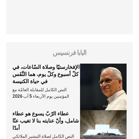
البابا فرنسيس
الإفخارستيّا وصلاة السّاعات، في
كلّ أسبوع وكلّ يوم، هما النَّفَس
في حياة الكنيسة
النص الكامل للمقابلة العامّة مع
المؤمنين يوم الأربعاء 5 آب 2026
عطاء الرّبّ يسوع هو عطاء
شامل، وأنّ عنايته بنا لا تغيب عنّا
أبدًا
النص الكامل لصلاة التبشير الملائكي