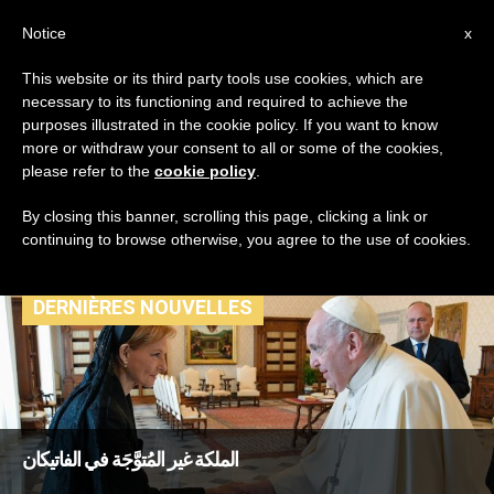
AR
Notice
x
This website or its third party tools use cookies, which are
necessary to its functioning and required to achieve the
TAG
purposes illustrated in the cookie policy. If you want to know
Posts Tagged ‘وصيّة
more or withdraw your consent to all or some of the cookies,
please refer to the
cookie policy
.
على العرش’
By closing this banner, scrolling this page, clicking a link or
continuing to browse otherwise, you agree to the use of cookies.
DERNIÈRES NOUVELLES
الملكة غير المُتوَّجَة في الفاتيكان