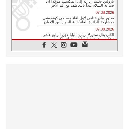
بارولين يختتم زيارته إلى المكسيك مؤكدا أن
صناعة السلام تبدأ بالتعاطف مع ألم الآخر
07.08.2026
صدور بيان ختامي لأول لقاء مسيحي كونفوشي
بمشاركة الدائرة الفاتيكانية للحوار بين الأديان
07.08.2026
الكاردينال ستورلا: زيارة البابا لاوُن الرابع عشر
ستكون بشرى سارة للأوروغواي بأكملها
07.08.2026
الفاتيكان يعلن برنامج الزيارة الرسولية للبابا لاوُن
الرابع عشر إلى فرنسا
07.08.2026
في الذكرى الـ ٨١ لحادثة هيروشيما الكنيسة في
اليابان تنظم ١٠ أيام للصلاة على نية السلام
07.08.2026
الكنيسة في الأوروغواي: زيارة البابا ستعزز
الإيمان والرجاء
06.08.2026
الاجتماع الشهري للمطارنة الموارنة
06.08.2026
الكاردينال روسي: زيارة البابا لاوُن إلى الأرجنتين
هي تكريم للبابا فرنسيس
06.08.2026