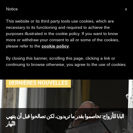
AR
Notice
x
This website or its third party tools use cookies, which are
necessary to its functioning and required to achieve the
TAG
purposes illustrated in the cookie policy. If you want to know
Posts Tagged ‘وقف
more or withdraw your consent to all or some of the cookies,
please refer to the
cookie policy
.
إطلاق نار’
By closing this banner, scrolling this page, clicking a link or
continuing to browse otherwise, you agree to the use of cookies.
DERNIÈRES NOUVELLES
البابا للأزواج: تخاصموا بقدر ما تريدون، لكن تصالحوا قبل أن ينتهي
النّهار