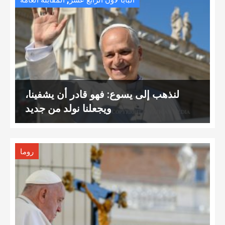
البابا لاون الرّابع عشر
المقابلة العامة
لنذهب إلى يسوع: فهو قادر أن يشفينا،
ويجعلنا نولد من جديد
روما