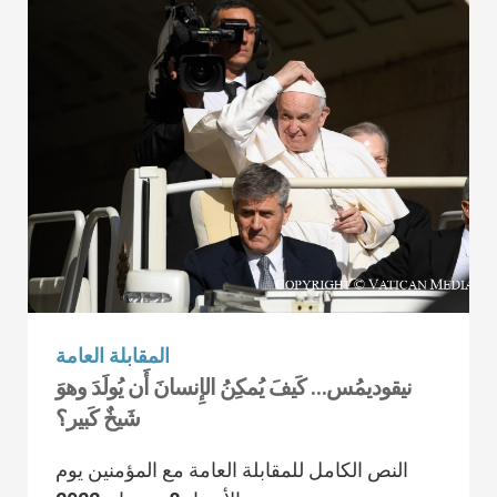
المقابلة العامة
نيقوديمُس… كَيفَ يُمكِنُ الإِنسانَ أَن يُولَدَ وهوَ
شَيخٌ كَبير؟
النص الكامل للمقابلة العامة مع المؤمنين يوم