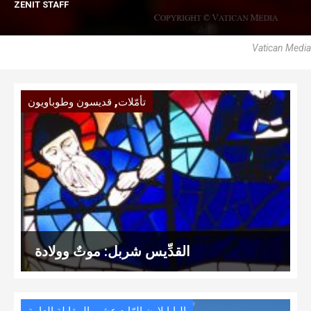
ZENIT STAFF
Vatican Media
,
تأمّلات
قديسون وطوباويون
القدِّيس شربل: موتٌ وولادة
,