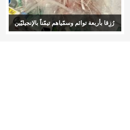
رُزِقا بأربعة توائم وسمّياهم تيمّناً بالإنجيليّين