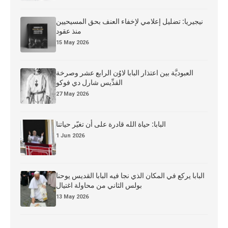
نيجيريا: تضليل إعلامي لإخفاء العنف بحق المسيحيين
منذ عقود
15 May 2026
العبوديَّة بين اعتذار البابا لاوُن الرابع عشر وصرخة
القدِّيس شارل دي فوكو
27 May 2026
البابا: حياة الله قادرة على أن تغيّر حياتنا
1 Jun 2026
البابا يركع في المكان الذي نجا فيه البابا القديس يوحنا
بولس الثاني من محاولة اغتيال
13 May 2026