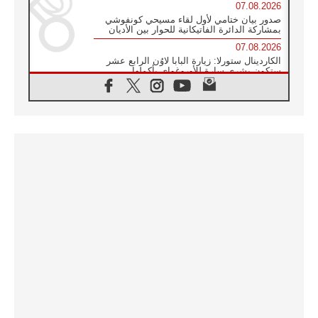
07.08.2026
صدور بيان ختامي لأول لقاء مسيحي كونفوشي
بمشاركة الدائرة الفاتيكانية للحوار بين الأديان
07.08.2026
الكاردينال ستورلا: زيارة البابا لاوُن الرابع عشر
ستكون بشرى سارة للأوروغواي بأكملها
07.08.2026
الفاتيكان يعلن برنامج الزيارة الرسولية للبابا لاوُن
الرابع عشر إلى فرنسا
07.08.2026
في الذكرى الـ ٨١ لحادثة هيروشيما الكنيسة في
اليابان تنظم ١٠ أيام للصلاة على نية السلام
07.08.2026
الكنيسة في الأوروغواي: زيارة البابا ستعزز
الإيمان والرجاء
06.08.2026
الاجتماع الشهري للمطارنة الموارنة
06.08.2026
الكاردينال روسي: زيارة البابا لاوُن إلى الأرجنتين
هي تكريم للبابا فرنسيس
06.08.2026
زيارة البابا إلى البيرو ستكون زمن نعمة ومصالحة
ورجاء