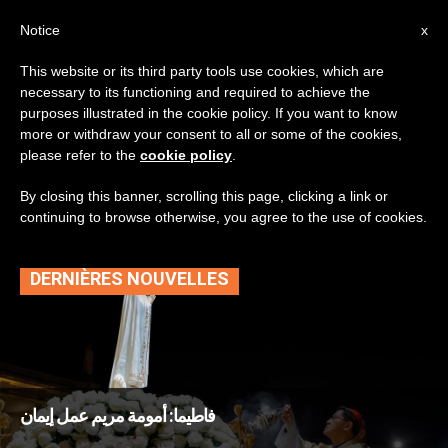
AR
Notice
x
This website or its third party tools use cookies, which are
necessary to its functioning and required to achieve the
TAG
purposes illustrated in the cookie policy. If you want to know
Posts Tagged ‘يسوع
more or withdraw your consent to all or some of the cookies,
please refer to the
cookie policy
.
الراعي الصالح’
By closing this banner, scrolling this page, clicking a link or
continuing to browse otherwise, you agree to the use of cookies.
DERNIÈRES NOUVELLES
فاطيما: أمومة مريم عمل إيمان