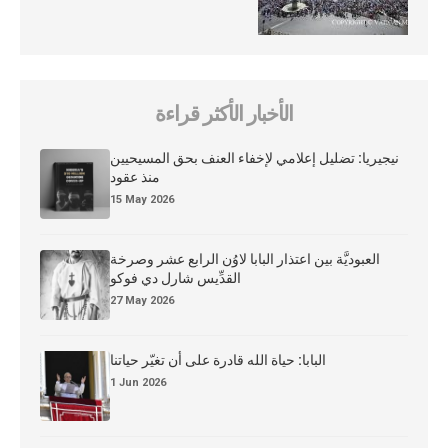
الأخبار الأكثر قراءة
نيجيريا: تضليل إعلامي لإخفاء العنف بحق المسيحيين
منذ عقود
15 May 2026
العبوديَّة بين اعتذار البابا لاوُن الرابع عشر وصرخة
القدِّيس شارل دي فوكو
27 May 2026
البابا: حياة الله قادرة على أن تغيّر حياتنا
1 Jun 2026