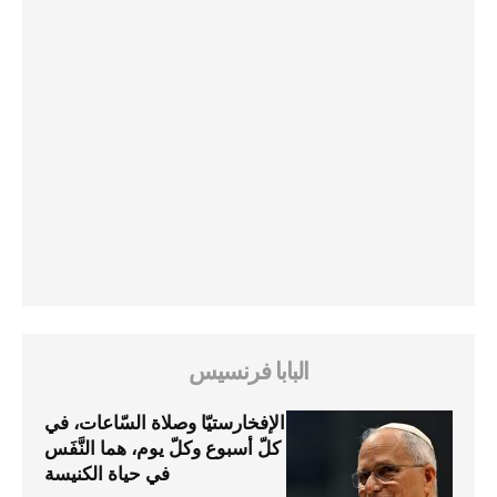
البابا فرنسيس
الإفخارستيّا وصلاة السّاعات، في
كلّ أسبوع وكلّ يوم، هما النَّفَس
في حياة الكنيسة