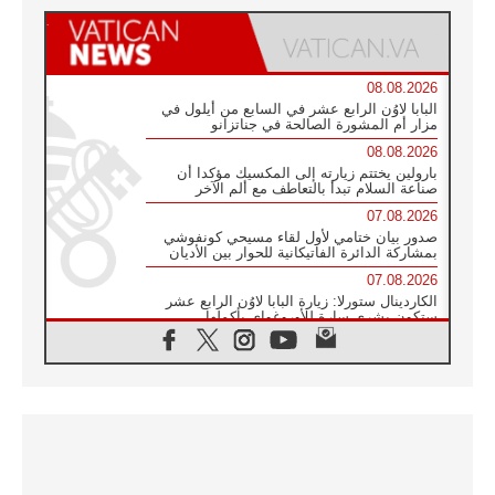
08.08.2026
البابا لاوُن الرابع عشر في السابع من أيلول في
مزار أم المشورة الصالحة في جناتزانو
08.08.2026
بارولين يختتم زيارته إلى المكسيك مؤكدا أن
صناعة السلام تبدأ بالتعاطف مع ألم الآخر
07.08.2026
صدور بيان ختامي لأول لقاء مسيحي كونفوشي
بمشاركة الدائرة الفاتيكانية للحوار بين الأديان
07.08.2026
الكاردينال ستورلا: زيارة البابا لاوُن الرابع عشر
ستكون بشرى سارة للأوروغواي بأكملها
07.08.2026
الفاتيكان يعلن برنامج الزيارة الرسولية للبابا لاوُن
الرابع عشر إلى فرنسا
07.08.2026
في الذكرى الـ ٨١ لحادثة هيروشيما الكنيسة في
اليابان تنظم ١٠ أيام للصلاة على نية السلام
07.08.2026
الكنيسة في الأوروغواي: زيارة البابا ستعزز