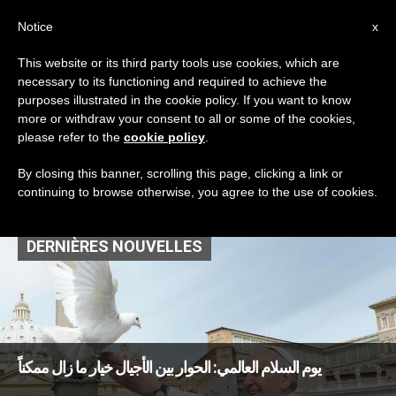
AR
Notice
x
This website or its third party tools use cookies, which are
necessary to its functioning and required to achieve the
TAG
purposes illustrated in the cookie policy. If you want to know
Posts Tagged ‘يوم
more or withdraw your consent to all or some of the cookies,
please refer to the
cookie policy
.
السلام العالمي 2022’
By closing this banner, scrolling this page, clicking a link or
continuing to browse otherwise, you agree to the use of cookies.
DERNIÈRES NOUVELLES
يوم السلام العالمي: الحوار بين الأجيال خيار ما زال ممكناً