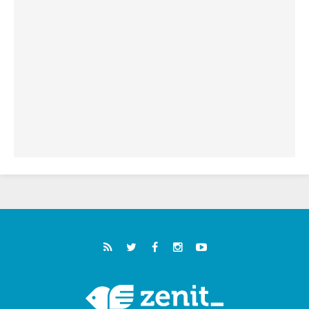
خمسون عاما على استشهاد الأسقف الأرجنتيني
الطوباوي إنريكي أنجيليلي