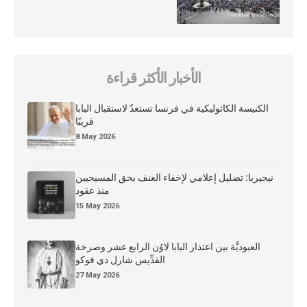
الأخبار الأكثر قراءة
الكنيسة الكاثوليكية في فرنسا تستعدّ لاستقبال البابا
قريبًا
8 May 2026
نيجيريا: تضليل إعلامي لإخفاء العنف بحق المسيحيين
منذ عقود
15 May 2026
العبوديَّة بين اعتذار البابا لاوُن الرابع عشر وصرخة
القدِّيس شارل دي فوكو
27 May 2026