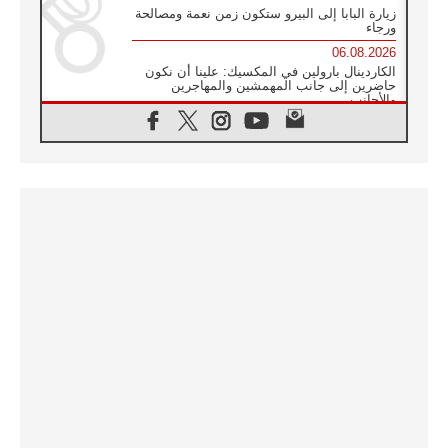
زيارة البابا إلى البيرو ستكون زمن نعمة ومصالحة
ورجاء
06.08.2026
الكاردينال بارولين في المكسيك: علينا أن نكون
حاضرين إلى جانب المهمشين والمهاجرين
والأجانب
06.08.2026
البابا لاوُن الرابع عشر للشباب في أسيزي:
"أوروبا والعالم يبحثان اليوم عن قديسين جُدد
فيكم"
06.08.2026
البابا في أسيزي يتحدث إلى الشباب المشاركين
في لقاء الشباب الفرنسيسكاني
06.08.2026
البابا لاوُن الرابع عشر يبرق معزيا بوفاة
الكاردينال جوليو دوارتي لانغا
05.08.2026
في مقابلته العامة مع المؤمنين البابا لاوُن الرابع
عشر يواصل الحديث عن الدستور في الليتورجيا
المقدسة مسلطا الضوء على صلاة الكنيسة
05.08.2026
البابا لاوُن الرابع عشر يزور في تشرين الثاني
٢٠٢٦ أوروغواي والأرجنتين وبيرو
05.08.2026