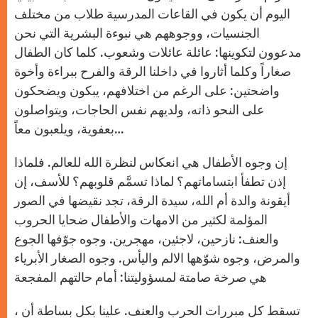
اليوم أن يكون في القاعات المدرسية طلاب من مختلف
الجنسيات، ووجوههم هي نبوءة البشرية التي نحن
مدعوون لتكوينها: عائلة عائلات وشعوب. كلما كان الطفال
صغاراً وكلما أثاروا في داخلنا الرقة والفرح ببراءة وأخوة
واضحتين: على الرغم من اختلافهم، يبكون ويضحكون
على النحو ذاته، ولديهم نفس الحاجات، ويتواصلون
بعفوية، ويلعبون معاً…
إن وجوه الأطفال هي انعكاس لنظرة الله للعالم. فلماذا
إذن تطفأ ابتساماتهم؟ لماذا تسمَّم قلوبهم؟ للأسف، إن
أيقونة والدة أم الله، سيدة الرقة، تجد نقيضها في الصور
المؤلمة لكثير من الامهات والأطفال ضحايا الحروب
والعنف: نازحين، لاجئين، مهجرين. وجوه جوّفها الجوع
والمرض، وجوه شوّهها الالم واليأس. وجوه الصغار الأبرياء
هي صرخة صامتة لمسؤوليتنا: أمام حالتهم المفجعة
، تسقط كل مبررات الحرب والعنف. علينا بكل بساطة أن