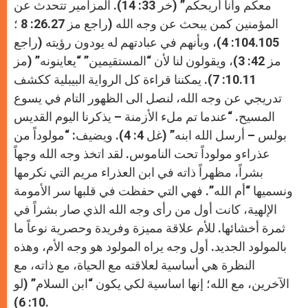
معكم وأنا أريحكم” (خر 33: 14). المزامير تتحدث عن
المؤمنين كمن يبحث عن وجه الله (راجع مز 26.27: 8 ؛
104.105: 4)، وبأنهم في عبادتهم له يودون رؤيته (راجع
مز 42: 3)، ويقولون لنا لأن “المستقيمين” “يعاينونه” (مز
10.11: 7). يمكننا قراءة كل الرواية البيبلية ككشف
تدريجي عن وجه الله، لنصل الى الظهور التام في يسوع
المسيح. “عندما تم ملء الأزمنة – يذكرنا اليوم القديس
بولس – أرسل الله ابنه” (غل 4: 4). ويضيف: “مولوداً من
عذراءو مولوداً تحت الناموس. لقد اتخذ وجه الله وجهاً
بشراً، مظهراً ذاته في ابن العذراء مريم التي نكرمها
ونسميها “أم الله”. فهي التي حفظت في قلبها سر الأمومة
الإلهية، كانت أول من رأى وجه الله الذي صار بشراً في
ثمرة أخشائها. للأم علاقة مميزة وفريدة وحصرية نوعاً ما
بالمولود الجديد. أول وجه يراه المولود هو وجه الأم، وهذه
النظرة هي أساسية لعلاقته مع الحياة، مع ذاته، مع
الآخرين، مع الله؛ إنها اساسية لكي يكون “ابن السلام” (لو
10: 6).