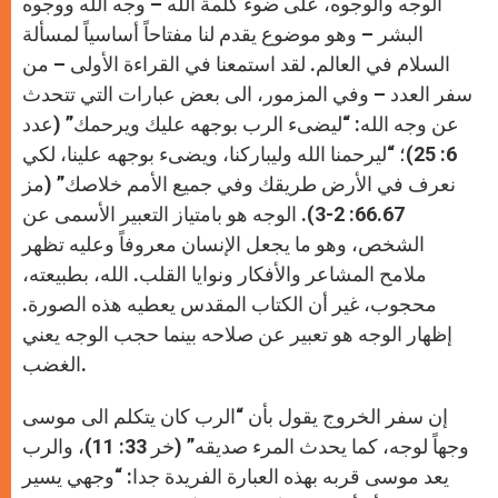
الوجه والوجوه، على ضوء كلمة الله – وجه الله ووجوه
البشر – وهو موضوع يقدم لنا مفتاحاً أساسياً لمسألة
السلام في العالم. لقد استمعنا في القراءة الأولى – من
سفر العدد – وفي المزمور، الى بعض عبارات التي تتحدث
عن وجه الله: “ليضىء الرب بوجهه عليك ويرحمك” (عدد
6: 25)؛ “ليرحمنا الله وليباركنا، ويضىء بوجهه علينا، لكي
نعرف في الأرض طريقك وفي جميع الأمم خلاصك” (مز
66.67: 2-3). الوجه هو بامتياز التعبير الأسمى عن
الشخص، وهو ما يجعل الإنسان معروفاً وعليه تظهر
ملامح المشاعر والأفكار ونوايا القلب. الله، بطبيعته،
محجوب، غير أن الكتاب المقدس يعطيه هذه الصورة.
إظهار الوجه هو تعبير عن صلاحه بينما حجب الوجه يعني
الغضب.
إن سفر الخروج يقول بأن “الرب كان يتكلم الى موسى
وجهاً لوجه، كما يحدث المرء صديقه” (خر 33: 11)، والرب
يعد موسى قربه بهذه العبارة الفريدة جدا: “وجهي يسير