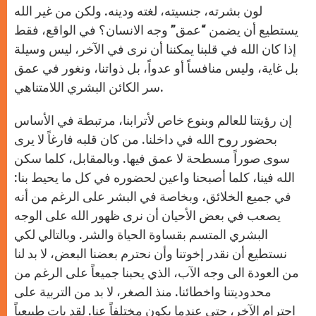
لون بشرته، جنسيته، لغته ودينه. ولكن من غير الله
يستطيع أن يضمن “عمق” وجه الانسان؟ في الواقع، فقط
إذا كان الله في قلبنا يمكننا أن نرى في الآخر، ليس وسيلة
بل غاية، وليس منافساً أو عدواً، بل ذواتنا، ونغور في عمق
سر الكائن البشري اللامتناهي.
إن رؤيتنا للعالم وبنوع خاص لأترابنا، مرتبطة في الأساس
بحضور روح الله في داخلنا. من كان قلبه فارغاً لا يرى
سوى صوراً مسطحة لا عمق فيها. وبالمقابل، كلما سكن
الله فينا، كلما أصبحنا واعين لحضوره في كل ما يحيط بنا:
في جميع الخلائق، وبخاصة في البشر على الرغم من أنه
يصعب في بعض الأحيان أن نرى ظهور الله على الوجه
البشري المتسم بقساوة الحياة والشر. وبالتالي لكي
نستطيع أن نقدر إخوتنا وأن نحترم بعضنا البعض، لا بد لنا
من العودة الى وجه الآب، الذي يحبنا جميعاً على الرغم من
محدوديتنا واخطائنا. منذ الصغر، لا بد من التربية على
احترام الآخر، حتى عندما يكون مختلفاً عنا. لقد بات طبيعياً