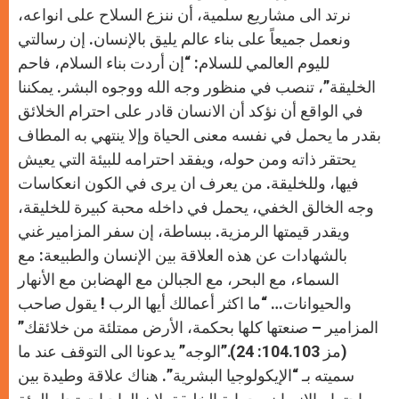
نرتد الى مشاريع سلمية، أن ننزع السلاح على انواعه،
ونعمل جميعاً على بناء عالم يليق بالإنسان. إن رسالتي
لليوم العالمي للسلام: “إن أردت بناء السلام، فاحم
الخليقة”، تنصب في منظور وجه الله ووجوه البشر. يمكننا
في الواقع أن نؤكد أن الانسان قادر على احترام الخلائق
بقدر ما يحمل في نفسه معنى الحياة وإلا ينتهي به المطاف
يحتقر ذاته ومن حوله، ويفقد احترامه للبيئة التي يعيش
فيها، وللخليقة. من يعرف ان يرى في الكون انعكاسات
وجه الخالق الخفي، يحمل في داخله محبة كبيرة للخليقة،
ويقدر قيمتها الرمزية. ببساطة، إن سفر المزامير غني
بالشهادات عن هذه العلاقة بين الإنسان والطبيعة: مع
السماء، مع البحر، مع الجبالن مع الهضابن مع الأنهار
والحيوانات… “ما اكثر أعمالك أيها الرب ! يقول صاحب
المزامير – صنعتها كلها بحكمة، الأرض ممتلئة من خلائقك”
(مز 104.103: 24).”الوجه” يدعونا الى التوقف عند ما
سميته بـ “الإيكولوجيا البشرية”. هناك علاقة وطيدة بين