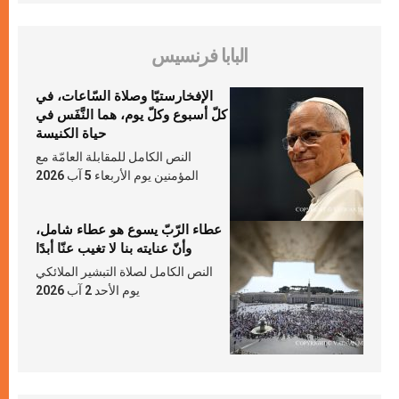
البابا فرنسيس
الإفخارستيّا وصلاة السّاعات، في
كلّ أسبوع وكلّ يوم، هما النَّفَس في
حياة الكنيسة
النص الكامل للمقابلة العامّة مع
المؤمنين يوم الأربعاء 5 آب 2026
عطاء الرّبّ يسوع هو عطاء شامل،
وأنّ عنايته بنا لا تغيب عنّا أبدًا
النص الكامل لصلاة التبشير الملائكي
يوم الأحد 2 آب 2026