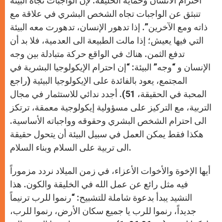
احترام الانسان وحماية الخليقة. لإن الواجبات تجاه البيئة
تنبثق عن الواجبات تجاه الشخص البشري في علاقة مع
ذاته ومع الآخرين”. إذا تدهور الإنسان، تدهورت معه البيئة
التي فيها يعيش؛ إذا مالت الطبيعة الى العدمية، فلا بد أن
تدفع الثمن. هناك في الواقع حركة متبادلة بين وجه
الإنسان و “وجه” البيئة: “إن احترام الإيكولوجيا البشرية في
المجتمع، يعود بالفائدة على الإيكولوجيا البيئية (راجع
المحبة في الحقيقة، 51). أجدد ندائي للاستثمار في مجال
التربية، مع التركيز على مسؤولية إيكولوجية معمقة، ترتكز
الى احترام الشخص البشري وحقوقه وواجباته الأساسية.
هكذا فقط يمكن العمل في سبيل البيئة أن يتحول حقيقة
الى تربية على السلام وبناء السلام.
أيها الإخوة والأخوات الأعزاء، في زمن الميلاد نردد مزموراً
فيه مثل رائع عن عمل الله في الخليقة والكون. هذا
النشيد يبدأ بدعوة شاملة للتشبيح: “رنموا للرب ترنيماً
جديداً، رنموا للرب يا جميع سكان الأرض، رنموا للرب،