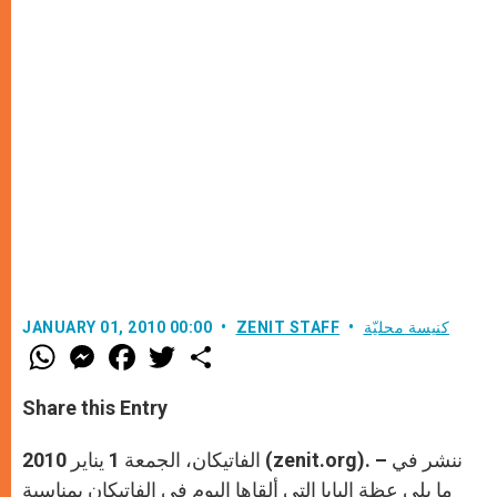
كنيسة محليّة
ZENIT STAFF
JANUARY 01, 2010 00:00
W
M
F
T
S
h
e
a
w
h
a
s
c
i
a
t
s
e
t
r
Share this Entry
s
e
b
t
e
A
n
o
e
p
g
o
r
الفاتيكان، الجمعة 1 يناير 2010 (zenit.org). – ننشر في
p
e
k
r
ما يلي عظة البابا التي ألقاها اليوم في الفاتيكان بمناسبة