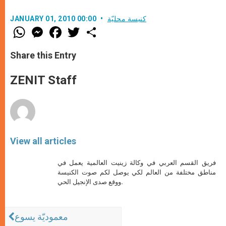
كنيسة محليّة
JANUARY 01, 2010 00:00
W
M
F
T
S
h
e
a
w
h
a
s
c
i
a
t
s
e
t
r
Share this Entry
s
e
b
t
e
A
n
o
e
p
g
o
r
ZENIT Staff
p
e
k
r
View all articles
فريق القسم العربي في وكالة زينيت العالمية يعمل في
مناطق مختلفة من العالم لكي يوصل لكم صوت الكنيسة
ووقع صدى الإنجيل الحي.
معموديّة يسوع