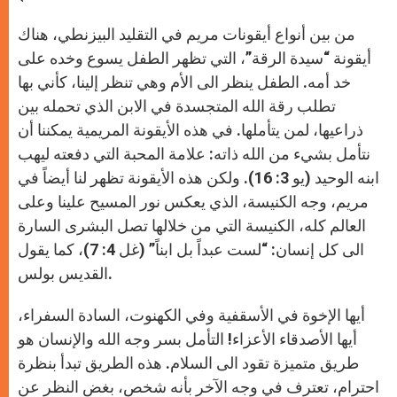
من بين أنواع أيقونات مريم في التقليد البيزنطي، هناك
أيقونة “سيدة الرقة”، التي تظهر الطفل يسوع وخده على
خد أمه. الطفل ينظر الى الأم وهي تنظر إلينا، كأني بها
تطلب رقة الله المتجسدة في الابن الذي تحمله بين
ذراعيها، لمن يتأملها. في هذه الأيقونة المريمية يمكننا أن
نتأمل بشيء من الله ذاته: علامة المحبة التي دفعته ليهب
ابنه الوحيد (يو 3: 16). ولكن هذه الأيقونة تظهر لنا أيضاً في
مريم، وجه الكنيسة، الذي يعكس نور المسيح علينا وعلى
العالم كله، الكنيسة التي من خلالها تصل البشرى السارة
الى كل إنسان: “لست عبداً بل ابناً” (غل 4: 7)، كما يقول
القديس بولس.
أيها الإخوة في الأسقفية وفي الكهنوت، السادة السفراء،
أيها الأصدقاء الأعزاء! التأمل بسر وجه الله والإنسان هو
طريق متميزة تقود الى السلام. هذه الطريق تبدأ بنظرة
احترام، تعترف في وجه الآخر بأنه شخص، بغض النظر عن