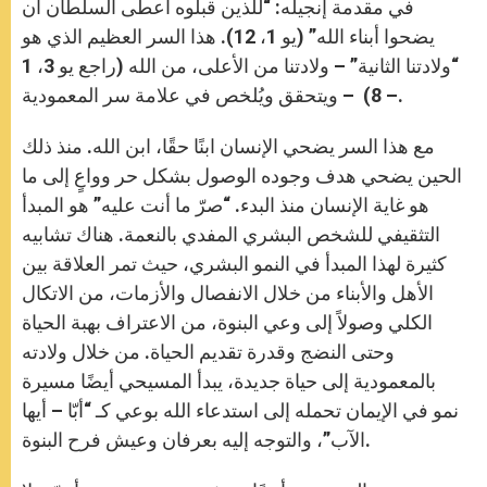
في مقدمة إنجيله: “للذين قبلوه أعطى السلطان أن
يضحوا أبناء الله” (يو 1، 12). هذا السر العظيم الذي هو
“ولادتنا الثانية” – ولادتنا من الأعلى، من الله (راجع يو 3، 1
– 8) – ويتحقق ويُلخص في علامة سر المعمودية.
مع هذا السر يضحي الإنسان ابنًا حقًا، ابن الله. منذ ذلك
الحين يضحي هدف وجوده الوصول بشكل حر وواعٍ إلى ما
هو غاية الإنسان منذ البدء. “صرّ ما أنت عليه” هو المبدأ
التثقيفي للشخص البشري المفدي بالنعمة. هناك تشابيه
كثيرة لهذا المبدأ في النمو البشري، حيث تمر العلاقة بين
الأهل والأبناء من خلال الانفصال والأزمات، من الاتكال
الكلي وصولاً إلى وعي البنوة، من الاعتراف بهبة الحياة
وحتى النضج وقدرة تقديم الحياة. من خلال ولادته
بالمعمودية إلى حياة جديدة، يبدأ المسيحي أيضًا مسيرة
نمو في الإيمان تحمله إلى استدعاء الله بوعي كـ “أبّا – أيها
الآب”، والتوجه إليه بعرفان وعيش فرح البنوة.