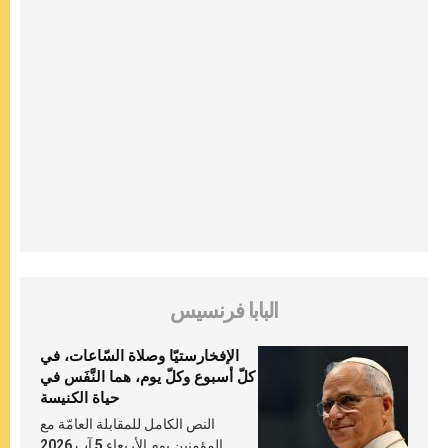
البابا فرنسيس
الإفخارستيّا وصلاة السّاعات، في
كلّ أسبوع وكلّ يوم، هما النَّفَس في
حياة الكنيسة
النص الكامل للمقابلة العامّة مع
المؤمنين يوم الأربعاء 5 آب 2026