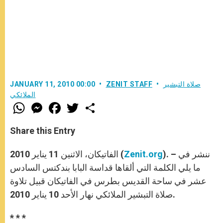
صلاة التبشير
ZENIT STAFF
JANUARY 11, 2010 00:00
الملائكي
W
M
F
T
S
h
e
a
w
h
a
s
c
i
a
t
s
e
t
r
Share this Entry
s
e
b
t
e
A
n
o
e
p
g
o
r
). – ننشر في
Zenit.org
الفاتيكان، الاثنين 11 يناير 2010 (
p
e
k
r
ما يلي الكلمة التي ألقاها قداسة البابا بندكتس السادس
عشر في ساحة القديس بطرس في الفاتيكان قبيل تلاوة
صلاة التبشير الملائكي نهار الأحد 10 يناير 2010.
* * *