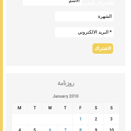
للاشتراك بالنشرة
روزنامة
January 2010
M
T
W
T
F
S
S
1
2
3
4
5
6
7
8
9
10