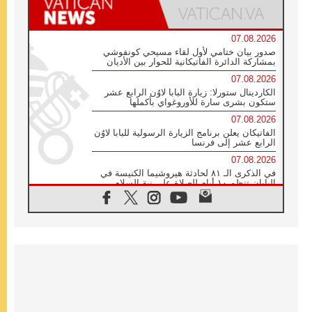
07.08.2026
صدور بيان ختامي لأول لقاء مسيحي كونفوشي
بمشاركة الدائرة الفاتيكانية للحوار بين الأديان
07.08.2026
الكاردينال ستورلا: زيارة البابا لاوُن الرابع عشر
ستكون بشرى سارة للأوروغواي بأكملها
07.08.2026
الفاتيكان يعلن برنامج الزيارة الرسولية للبابا لاوُن
الرابع عشر إلى فرنسا
07.08.2026
في الذكرى الـ ٨١ لحادثة هيروشيما الكنيسة في
اليابان تنظم ١٠ أيام للصلاة على نية السلام
07.08.2026
الكنيسة في الأوروغواي: زيارة البابا ستعزز
الإيمان والرجاء
06.08.2026
الاجتماع الشهري للمطارنة الموارنة
06.08.2026
الكاردينال روسي: زيارة البابا لاوُن إلى الأرجنتين
هي تكريم للبابا فرنسيس
06.08.2026