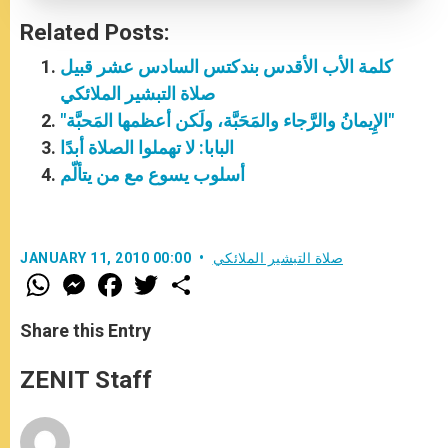
Related Posts:
كلمة الأب الأقدس بندكتس السادس عشر قبيل
صلاة التبشير الملائكي
"الإِيمانُ والرَّجاء والمَحَبَّة، ولَكن أعظمها المَحبَّة"
البابا: لا تهملوا الصلاة أبدًا
أسلوب يسوع مع من يتألّم
صلاة التبشير الملائكي
JANUARY 11, 2010 00:00
W
M
F
T
S
h
e
a
w
h
a
s
c
i
a
t
s
e
t
r
Share this Entry
s
e
b
t
e
A
n
o
e
p
g
o
r
ZENIT Staff
p
e
k
r