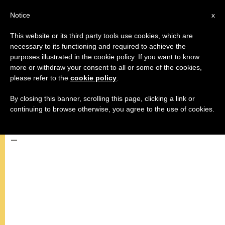
AR
Notice
x
This website or its third party tools use cookies, which are
necessary to its functioning and required to achieve the
purposes illustrated in the cookie policy. If you want to know
كلمة قداسة البابا بندكتس السادس
more or withdraw your consent to all or some of the cookies,
please refer to the
cookie policy
.
عشر قبيل تلاوة صلاة التبشير
الملائكي
By closing this banner, scrolling this page, clicking a link or
continuing to browse otherwise, you agree to the use of cookies.
–