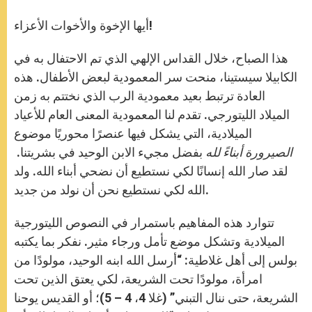
أيها الإخوة والأخوات الأعزاء!
هذا الصباح، خلال القداس الإلهي الذي تم الاحتفال به في
الكابيلا سيستينا، منحت سر المعمودية لبعض الأطفال. هذه
العادة ترتبط بعيد معمودية الرب الذي نختتم به زمن
الميلاد الليتورجي. تقدم لنا المعمودية المعنى العام للأعياد
الميلادية، التي يشكل فيها عنصرًا محوريًا موضوع
الصيرورة أبناءً لله
بفضل مجيء الابن الوحيد في بشريتنا.
لقد صار الله إنسانًا لكي نستطيع أن نضحي أبناء الله. ولد
الله لكي نستطيع نحن أن نولد من جديد.
تتوارد هذه المفاهيم باستمرار في النصوص الليتورجية
الميلادية وتشكل موضع تأمل ورجاء مثير. نفكر بما يكتبه
بولس إلى أهل غلاطية: “أرسل الله ابنه الوحيد، مولودًا من
امرأة، مولودًا تحت الشريعة، لكي يعتق الذين تحت
الشريعة، حتى ننال التبني” (غلا 4، 4 – 5)؛ أو القديس يوحنا