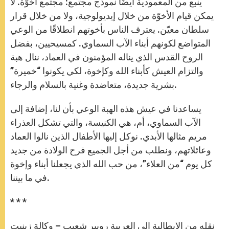
ينبع من المعمودية أيضًا نموذج مجتمع: مجتمع أخوّة. لا
يمكن قيام الأخوّة من خلال إيديولوجية، ولا من خلال قرار
سلطان معيّن. يعترف الناس بأخوتهم انطلاقًا من الوعي
المتواضع لكونهم أبناء الآب السماوي. كمسيحيين، بفضل
الروح القدس الذي يناله المؤمنون في العماد، ننال هبة
والتزام العيش كأبناء الله وكإخوة، لكي يكونوا “خميرة”
بشرية جديدة، متعاضدة وغنية بالسلام والرجاء.
يساعدنا في عيش هذه الهبة الوعي بأن لنا، إضافة إلى
الآب السماوي، أم، هي الكنيسة، والتي تشكل العذراء
مريم مثالها الأبدي. نوكل إليها الأطفال الذين نالوا العماد
وعائلاتهم، ونطلب من أجل الجميع فرح الولادة من جديد
كل يوم “من العلاء”، من حب الله الذي يجعلنا أبناء وإخوة
في ما بيننا.
* * *
نقله من الإيطالية إلى العربية روبير شعيب – وكالة زينيت