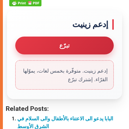
إدعم زينيت
تبرّع
إدعم زينيت. متوفّرة بخمس لغات، يموّلها
القرّاء. إشترك تبرّع
Related Posts:
البابا يدعو الى الاعتناء بالأطفال والى السلام في
الشرق الأوسط