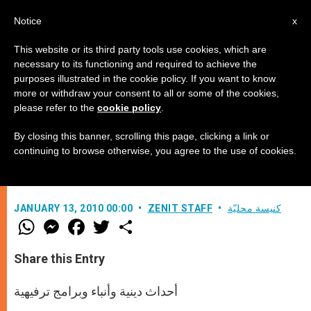
AR
Notice
x
This website or its third party tools use cookies, which are
necessary to its functioning and required to achieve the
purposes illustrated in the cookie policy. If you want to know
إطلاق أول شبكة فضائية كاثوليكية في
more or withdraw your consent to all or some of the cookies,
please refer to the
cookie policy
.
باكستان
By closing this banner, scrolling this page, clicking a link or
continuing to browse otherwise, you agree to the use of cookies.
–
كنيسة محليّة
ZENIT STAFF
JANUARY 13, 2010 00:00
W
M
F
T
S
h
e
a
w
h
a
s
c
i
a
t
s
e
t
r
Share this Entry
s
e
b
t
e
A
n
o
e
p
g
o
r
أحداث دينية وأنباء وبرامج ترفيهية
p
e
k
r