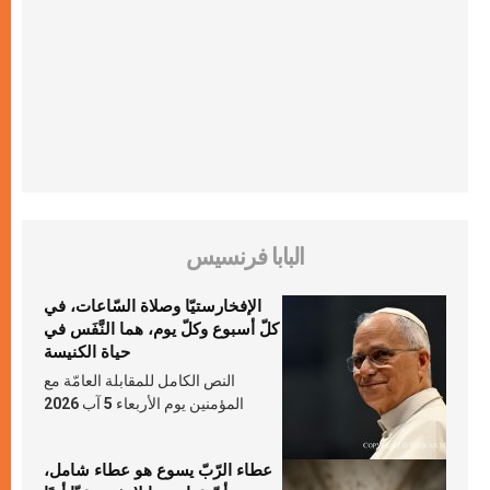
البابا فرنسيس
الإفخارستيّا وصلاة السّاعات، في
كلّ أسبوع وكلّ يوم، هما النَّفَس في
حياة الكنيسة
النص الكامل للمقابلة العامّة مع
المؤمنين يوم الأربعاء 5 آب 2026
عطاء الرّبّ يسوع هو عطاء شامل،