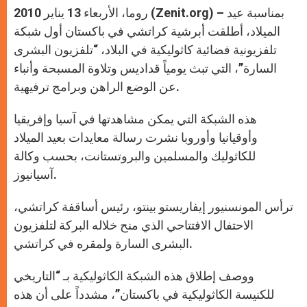
روما، الأربعاء 13 يناير 2010 (Zenit.org) – بمناسبة عيد
الميلاد، أطلقت أبرشية كراتشي في باكستان أول شبكة
تلفزيونية فضائية كاثوليكية في البلاد، “تلفزيون البشرى
السارة”، التي تبث يومياً قداديس وتلاوة المسبحة وأنباء
عن الوضع الراهن وبرامج ترفيهية.
هذه الشبكة التي يمكن مشاهدتها في آسيا وإفريقيا
وأوقيانيا وأوروبا نشرت رسالة معايدات بعيد الميلاد
للكاثوليك والمسلمين والبروتستانت، بحسب وكالة
آسيانيوز.
ترأس المونسنيور إيفاريستو بينتو، رئيس أساقفة كراتشي،
الاحتفال الافتتاحي الذي منح خلاله البركة لتلفزيون
البشرى السارة ولمقره في كراتشي.
ووصف إطلاق هذه الشبكة الكاثوليكية بـ “التاريخي
للكنيسة الكاثوليكية في باكستان”، مشدداً على أن هذه