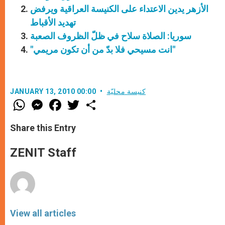
الأزهر يدين الاعتداء على الكنيسة العراقية ويرفض
تهديد الأقباط
سوريا: الصلاة سلاح في ظلّ الظروف الصعبة
"انت مسيحي فلا بدّ من أن تكون مريمي"
كنيسة محليّة
JANUARY 13, 2010 00:00
W
M
F
T
S
h
e
a
w
h
a
s
c
i
a
t
s
e
t
r
Share this Entry
s
e
b
t
e
A
n
o
e
p
g
o
r
ZENIT Staff
p
e
k
r
View all articles