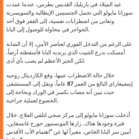
عيد الميلاد في بازيليك القديس بطرس، عندما عمدت
سوزانا مايولو التي تحمل الجنسيتين الإيطالية والسويسرية
وتعاني من اضطرابات نفسية، إلى القفز فوق أحد
الحواجز في محاولة للوصول إلى البابا.
على الرغم من التدخل الفوري لعناصر الأمن، إلا أن الشابة
أمسكت بدرع التثبيت الذي يرتديه البابا فأسقطته أرضاً.
لكن الحبر الأعظم لم يصب بأي أذى.
خلال حالة الاضطراب عينها، وقع الكاردينال روجيه
إيتشيغاراي البالغ من العمر 87 عاماً، ونقل إلى المستشفى
حيث تبين أنه مصاب بكسر في الورك وبحاجة إلى
الخضوع لعملية جراحية.
أدخلت سوزانا مايولو إلى مركز صحي لتلقي العلاج. خلال
فترة وجودها هناك، زارها المونسنيور جورج غانسفاين،
أمين سر البابا الخاص، معبراً لها عن “اهتمام الأب الأقدس