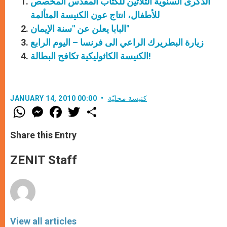
الذكرى السنوية الثلاثين للكتاب المقدس المخصص
للأطفال، انتاج عون الكنيسة المتألمة
البابا يعلن عن "سنة الإيمان"
زيارة البطريرك الراعي الى فرنسا – اليوم الرابع
الكنيسة الكاثوليكية تكافح البطالة!
كنيسة محليّة
JANUARY 14, 2010 00:00
W
M
F
T
S
h
e
a
w
h
a
s
c
i
a
t
s
e
t
r
Share this Entry
s
e
b
t
e
A
n
o
e
p
g
o
r
ZENIT Staff
p
e
k
r
View all articles