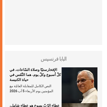
البابا فرنسيس
الإفخارستيّا وصلاة السّاعات، في
كلّ أسبوع وكلّ يوم، هما النَّفَس في
حياة الكنيسة
النص الكامل للمقابلة العامّة مع
المؤمنين يوم الأربعاء 5 آب 2026
عطاء الرّبّ يسوع هو عطاء شامل،