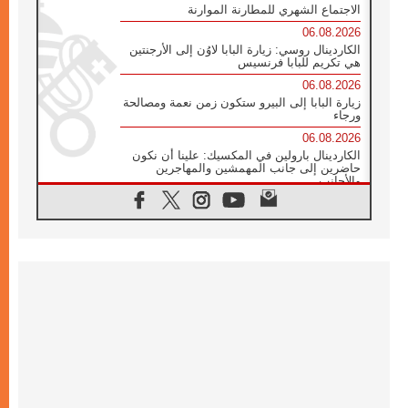
الاجتماع الشهري للمطارنة الموارنة
06.08.2026
الكاردينال روسي: زيارة البابا لاوُن إلى الأرجنتين
هي تكريم للبابا فرنسيس
06.08.2026
زيارة البابا إلى البيرو ستكون زمن نعمة ومصالحة
ورجاء
06.08.2026
الكاردينال بارولين في المكسيك: علينا أن نكون
حاضرين إلى جانب المهمشين والمهاجرين
والأجانب
06.08.2026
البابا لاوُن الرابع عشر للشباب في أسيزي:
"أوروبا والعالم يبحثان اليوم عن قديسين جُدد
فيكم"
06.08.2026
البابا في أسيزي يتحدث إلى الشباب المشاركين
في لقاء الشباب الفرنسيسكاني
06.08.2026
البابا لاوُن الرابع عشر يبرق معزيا بوفاة
الكاردينال جوليو دوارتي لانغا
05.08.2026
في مقابلته العامة مع المؤمنين البابا لاوُن الرابع
عشر يواصل الحديث عن الدستور في الليتورجيا