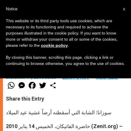
AR
Notice
x
This website or its third party tools use cookies, which are
necessary to its functioning and required to achieve the
purposes illustrated in the cookie policy. If you want to know
البابا يستقبل سوزانا مايولو ويسامحها
more or withdraw your consent to all or some of the cookies,
please refer to the
cookie policy
.
By closing this banner, scrolling this page, clicking a link or
–
continuing to browse otherwise, you agree to the use of cookies.
كنيسة محليّة
ZENIT STAFF
JANUARY 14, 2010 00:00
W
M
F
T
S
h
e
a
w
h
a
s
c
i
a
t
s
e
t
r
Share this Entry
s
e
b
t
e
A
n
o
e
p
g
o
r
سوزانا: الشابة التي أسقطته أرضاً عشية عيد الميلاد
p
e
k
r
حاضرة الفاتيكان، الخميس 14 يناير 2010 (Zenit.org) –