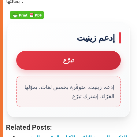
بحالتها”.
إدعم زينيت
تبرّع
إدعم زينيت. متوفّرة بخمس لغات، يموّلها
القرّاء. إشترك تبرّع
Related Posts: