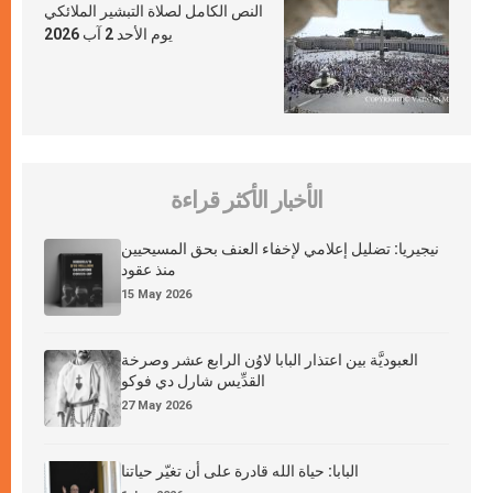
النص الكامل لصلاة التبشير الملائكي
يوم الأحد 2 آب 2026
الأخبار الأكثر قراءة
نيجيريا: تضليل إعلامي لإخفاء العنف بحق المسيحيين
منذ عقود
15 May 2026
العبوديَّة بين اعتذار البابا لاوُن الرابع عشر وصرخة
القدِّيس شارل دي فوكو
27 May 2026
البابا: حياة الله قادرة على أن تغيّر حياتنا