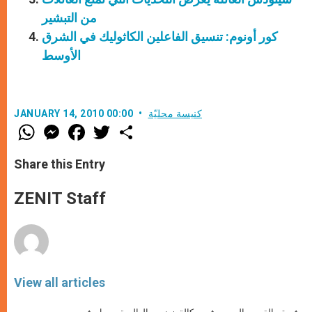
من التبشير
كور أونوم: تنسيق الفاعلين الكاثوليك في الشرق
الأوسط
كنيسة محليّة
JANUARY 14, 2010 00:00
W
M
F
T
S
h
e
a
w
h
a
s
c
i
a
t
s
e
t
r
Share this Entry
s
e
b
t
e
A
n
o
e
p
g
o
r
ZENIT Staff
p
e
k
r
View all articles