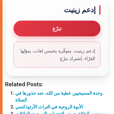
إدعم زينيت
تبرّع
إدعم زينيت. متوفّرة بخمس لغات، يموّلها
القرّاء. إشترك تبرّع
Related Posts:
وحدة المسيحيين عطية من الله، تجد جذورها في
الصلاة
الأبوة الروحية في التراث الأرثوذكسي
سينودس العائلة يعرض التحديات التي تمنع العائلات