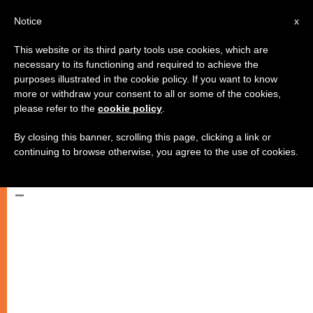
AR
Notice
x
This website or its third party tools use cookies, which are
necessary to its functioning and required to achieve the
purposes illustrated in the cookie policy. If you want to know
مجلس أساقفة ماليزيا: "الاعتداءات
more or withdraw your consent to all or some of the cookies,
please refer to the
cookie policy
.
تشوه صورة الإسلام الماليزي
المعتدل"
By closing this banner, scrolling this page, clicking a link or
continuing to browse otherwise, you agree to the use of cookies.
–