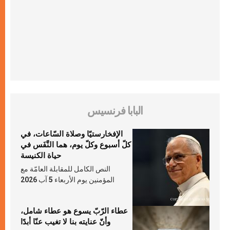
البابا فرنسيس
الإفخارستيّا وصلاة السّاعات، في
كلّ أسبوع وكلّ يوم، هما النَّفَس في
حياة الكنيسة
النص الكامل للمقابلة العامّة مع
المؤمنين يوم الأربعاء 5 آب 2026
عطاء الرّبّ يسوع هو عطاء شامل،
وأنّ عنايته بنا لا تغيب عنّا أبدًا