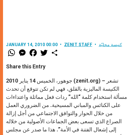
كنيسة محليّة
ZENIT STAFF
JANUARY 14, 2010 00:00
W
M
F
T
S
h
e
a
w
h
a
s
c
i
a
t
s
e
t
r
Share this Entry
s
e
b
t
e
A
n
o
e
p
g
o
r
جوهور، الخميس 14 يناير 2010 (zenit.org) – تشعر
p
e
k
r
الكنيسة الماليزية بالقلق، فهي لم تكن تتوقع أن تحدث
مسألة استخدام كلمة “الله” ردات فعل مماثلة واعتداءات
على الكنائس والمباني المسيحية. من الضروري العمل
من خلال الحوار والتوافق الاجتماعي من أجل إزالة
الصراع الذي تسعى بعض الجماعات الأصولية من خلاله
إلى إشعال الفتنة في الأمة”. هذا ما صدر عن مجلس