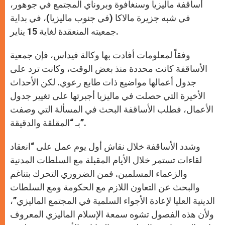
أساقفة ماليزيا وسنغافوة وبروناي المجتمع في جوهور،
في شبه جزيرة مالاكا (في جنوب ماليزيا)، في بداية
جمعيته المنعقدة لغاية 15 يناير.
وفقاً لمعلومات أفادت بها وكالة فيداس، فإن جمعية
الأساقفة كانت محددة منذ بعض الوقت، وكانت ترد على
جدول أعمالها مواضيع ذات طابع رعوي. لكن الأحداث
الأخيرة التي حصلت في ماليزيا أجبرتها على تغيير جدول
الأعمال، فطلب الأساقفة البحث في المسألة التي وصفت
بـ “المقلقة والدقيقة”.
وشدد الأساقفة خلال نقاش أول يوم عمل على “انعقاد
لقاءات تستمر خلال الأيام المقبلة مع السلطات المدنية
والزعماء المسلمين. فمن الضروري التحرك بتناغم
والبحث عن التعاون اللازم مع الحكومة ومع السلطات
الدينية العليا لإعادة الأجواء السلمية في المجتمع الماليزي”،
ولأن هذه الفصول تشوه سمعة الإسلام الماليزي المعروف