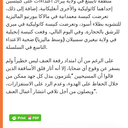
منطقة تايبينغ في ولاية بيراك اعتداءات على كنيتسين
إحداهما كاثوليكية والأخرى أنغليكانية. إضافة إلى ذلك،
تعرضت كنيسة معمدانية في مالاكا ببورنيو الماليزية
للتشويه بطلاء أسود، وتعرضت كنيسة كاثوليكية في ميري
للرشق بالحجارة. وفي اليوم التالي، وقعت كنيسة إنجيلية
في ولاية نيغيري سمبيلان (وسط ماليزيا) ضحية الاعتداء
التاسع في السلسلة.
على الرغم من أن امتداد رقعة العنف ليس خطيراً ولم
يسفر عن وقوع أي ضحايا، إلا أنه أثار قلق الأساقفة الذين
قالوا أن المسيحيين “يلتزمون ببذل كل جهد ممكن من
خلال الحفاظ على الهدوء، وعدم الرد على الاستفزازات،
ويصلون من أجل تلافي انتشار أعمال العنف”.