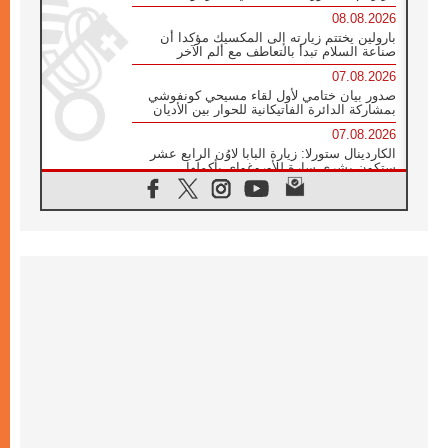
08.08.2026
بارولين يختتم زيارته إلى المكسيك مؤكدا أن
صناعة السلام تبدأ بالتعاطف مع ألم الآخر
07.08.2026
صدور بيان ختامي لأول لقاء مسيحي كونفوشي
بمشاركة الدائرة الفاتيكانية للحوار بين الأديان
07.08.2026
الكاردينال ستورلا: زيارة البابا لاوُن الرابع عشر
ستكون بشرى سارة للأوروغواي بأكملها
07.08.2026
الفاتيكان يعلن برنامج الزيارة الرسولية للبابا لاوُن
الرابع عشر إلى فرنسا
07.08.2026
في الذكرى الـ ٨١ لحادثة هيروشيما الكنيسة في
اليابان تنظم ١٠ أيام للصلاة على نية السلام
07.08.2026
الكنيسة في الأوروغواي: زيارة البابا ستعزز
الإيمان والرجاء
06.08.2026
الاجتماع الشهري للمطارنة الموارنة
06.08.2026
الكاردينال روسي: زيارة البابا لاوُن إلى الأرجنتين
هي تكريم للبابا فرنسيس