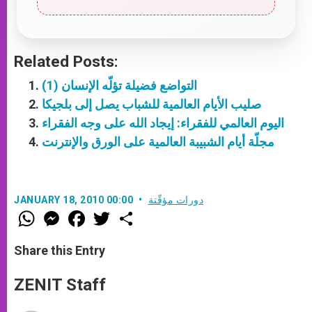
Related Posts:
التواضع فضيلة تؤلّه الإنسان (1)
صليب الأيام العالمية للشباب يصل إلى بلجيكا
اليوم العالمي للفقراء: إيجاد الله على وجه الفقراء
مجلّة أيام الشبيبة العالمية على الورق والإنترنت
دورات مؤقّتة
JANUARY 18, 2010 00:00
W
M
F
T
S
h
e
a
w
h
a
s
c
i
a
t
s
e
t
r
Share this Entry
s
e
b
t
e
A
n
o
e
p
g
o
r
ZENIT Staff
p
e
k
r