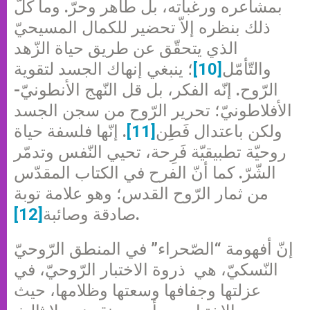
بمشاعره ورغباته، بل طاهر وحرّ. وما كلّ
ذلك بنظره إلاّ تحضير للكمال المسيحيّ
الذي يتحقّق عن طريق حياة الزّهد
والتّأمّل
[10]
؛ ينبغي إنهاك الجسد لتقوية
الرّوح. إنّه الفكر، بل قل النّهج الأنطونيّ-
الأفلاطونيّ؛ تحرير الرّوح من سجن الجسد
ولكن باعتدال فَطِن
[11]
. إنّها فلسفة حياة
روحيّة تطبيقيّة فَرِحة، تحيي النّفس وتدمّر
الشّرّ. كما أنّ الفرح في الكتاب المقدّس
من ثمار الرّوح القدس؛ وهو علامة توبة
.
صادقة وصائبة
[12]
إنّ أفهومة “الصّحراء” في المنطق الرّوحيّ
النّسكيّ، هي ذروة الاختبار الرّوحيّ، في
عزلتها وجفافها وسعتها وظلامها، حيث