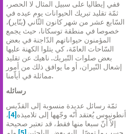
ففي إيطاليا على سبيل المثال لا الحصر،
ثمّة تقليد تبريك الحيوانات يوم عيده في
السّابع عشر من شهر كانون الثّاني (ينّاير)،
خصوصا في منطقة توسكانا، حيث يجمع
المؤمنون حيواناتهم الدّاجنة في بعض
السّاحات العامّة، كي يتلوا الكهنة عليها
بعض صلوات التّبريك. ناهيك عن تقليد
إشعال النّيران، أو ما يوافق ذلك من أمور
مماثلة في أياّمنا.
رسائله
ثمّة رسائل عديدة منسوبة إلى القدّيس
أنطونيوس يُعتقد أنّه وجّهها إلى تلاميذه
[4]
،
إلاّ أنّ سبعا منها فقط، قد تعتبر صحيحة
حسب ما توصّل إليه بعض الباحثين
[5]
ولم