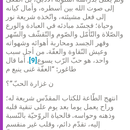
إلى صوت الله بين أسطره، وأمال كيانه
إلى فعل مشيئته، واتّخذه شريعة نور
وحياة؛ فجسّد مبادئه في العبادة والورع
والصّلاة والتّأمّل والصّوم والتّقشّف والسّهر
وقهر الجسد ومحاربة أهوائه وشهواته
وعيش النّقاوة والعفّة. من أجل سبب
واحد، هو حبّ الرّب يسوع
[9]
. أما قال
طاغور: “العفّة غنى ينبع م
ن غزارة الحبّ”؟
انتهج الطّاعة للكتاب المقدّس شريعة له؛
وراح يعمل يوما بعد يوم على تنقية قلبه
وذهنه وحواسه. فالحياة الروّحيّة بالنّسبة
إليه، تقدّم دائم، وقلب غير منقسم