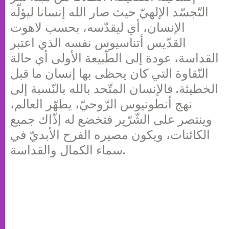
التّجسّد الإلهيّ حيث صار الله إنسانا ليؤلّه
الإنسان، أي ليقدّسه، بحسب لاهوت
القدّيس أتناسيوس نفسه الذي اعتبر
القداسة، عودة إلى الطّبيعة الأولى أي حالة
النّقاوة التي كان يحظى بها إنسان ما قبل
الخطيئة. فالإنسان المتّحد بالله بالنّسبة إلى
نهج أنطونيوس الرّوحيّ، يطهّر العالم،
وينتصر على الشّرّير فتخضع له إذّاك جميع
الكائنات، ويكون مصيره الفرح الأبديّ في
سماء الكمال والقداسة.