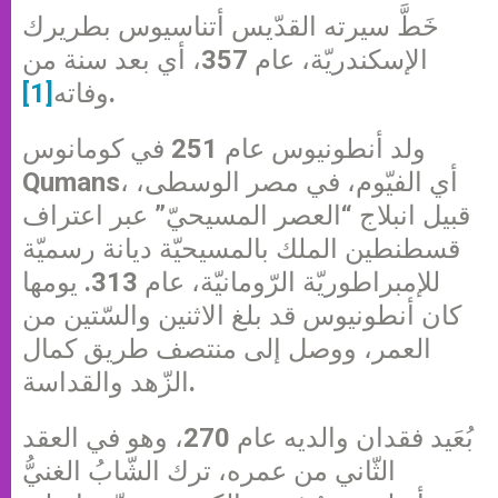
خَطَّ سيرته القدّيس أتناسيوس بطريرك
الإسكندريّة، عام 357، أي بعد سنة من
.
وفاته
[1]
ولد أنطونيوس عام 251 في كومانوس
Qumans، أي الفيّوم، في مصر الوسطى،
قبيل انبلاج “العصر المسيحيّ” عبر اعتراف
قسطنطين الملك بالمسيحيّة ديانة رسميّة
للإمبراطوريّة الرّومانيّة، عام 313. يومها
كان أنطونيوس قد بلغ الاثنين والسّتين من
العمر، ووصل إلى منتصف طريق كمال
الزّهد والقداسة.
بُعَيد فقدان والديه عام 270، وهو في العقد
الثّاني من عمره، ترك الشّابُ الغنيُّ