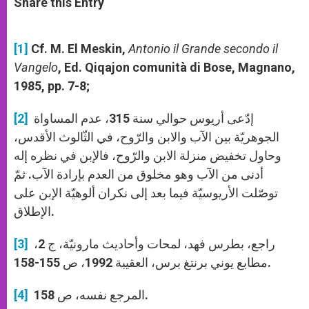
Share this Entry
s
e
b
t
e
A
n
o
e
p
g
o
r
p
e
k
[1]
Cf. M. El Meskin,
Antonio il Grande secondo il
r
Vangelo
, Ed. Qiqajon comunità di Bose, Magnano,
1985, pp. 7-8;
إدّعى أريوس حوالي سنة 315، عدم المساواة
[2]
الجوهريّة بين الآب والابن والرّوح، في الثّالوث الأقدس،
وحاول تخفيض منزلة الابن والرّوح، فالإبن في نظره إله
أدنى من الآب وهو مخلوق من العدم بإرادة الآب. ثمّ
توصّلت الأريوسيّة فيما بعد إلى نكران ألوهيّة الإبن على
الإطلاق.
راجع، بطرس فهد، لمحات وأحاديث مارونيّة، ج 2،
[3]
مطابع يوني برنتغ برس، العقيبة 1992، ص 155-158.
المرجع نفسه، ص 158.
[4]