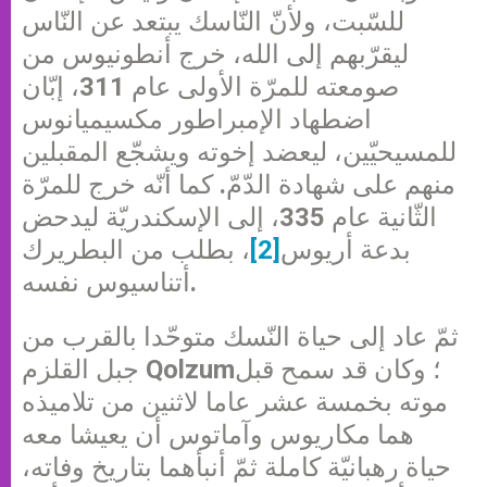
للسّبت، ولأنّ النّاسك يبتعد عن النّاس
ليقرّبهم إلى الله، خرج أنطونيوس من
صومعته للمرّة الأولى عام 311، إبّان
اضطهاد الإمبراطور مكسيميانوس
للمسيحيّين، ليعضد إخوته ويشجّع المقبلين
منهم على شهادة الدّمّ. كما أنّه خرج للمرّة
الثّانية عام 335، إلى الإسكندريّة ليدحض
بدعة أريوس
[2]
، بطلب من البطريرك
أتناسيوس نفسه.
ثمّ عاد إلى حياة النّسك متوحّدا بالقرب من
جبل القلزم Qolzum؛ وكان قد سمح قبل
موته بخمسة عشر عاما لاثنين من تلاميذه
هما مكاريوس وآماتوس أن يعيشا معه
حياة رهبانيّة كاملة ثمّ أنبأهما بتاريخ وفاته،