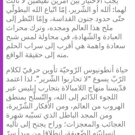
يجب الاختيار بين أمرين نقيضين لا ثالث
لهما: ألله أو الشّرير. إمّا اتّباع الله البطولّي
حتّى حدود جنون القداسة، وإمّا النّظر إلى
ملح هذا العالم ومجده، وترك محراث
العبادة والشّهادة، في محاولة لمس شبح
سعادة واهمة هي أقرب إلى سراب الحلم
منه إلى حقيقة الواقع.
حياة أنطونيوس الرّوحيّة تأوين حرفيّ لكلام
الرّبّ يسوع “لا تحاربوا الشّرير”. لذا اعتمد
قدّيسنا منهاج اللامبالاة بتجارب إبليس عبر
اللجوء الدّائم إلى الله، والتّسلّح بمنطق
الهروب من العالم، ومن الأفكار الشّرّيرة،
ومن المجد الباطل الذي تسبّبه شهرة
العجائب والمعجزات؛ وراح يجنح إلى تأليه
إنسانيّته الضّعيفة، انطلاقا من مبدأ سرّ