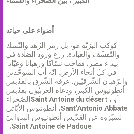
الكبير ، بين الصّحراء والسّماء
أضواء على حياته
كوكب البرّيّة هو، بل رمز الزّهد والنّسك
والتّقشّف والعبادة. زرع ورود الصّلاة في
بيداء مصر، ففاحت نسّاكا ورهبانا وعبّادا
في كلّ أنحاء الأرض. إنّه أب المتوحّدين
والرّهبان الشّرقيّين. عرفه الشّرق بالقدّيس
أنطونيوس الكبير، ودعاه الغربيّون بقدّيس
الصّحراءSaint Antoine du désert ، أو
أنطونيوس الأبّاتي ،Sant’Antonio Abbate
ليميّزوه عن القدّيس أنطونيوس البدوانيّ
.Saint Antoine de Padoue