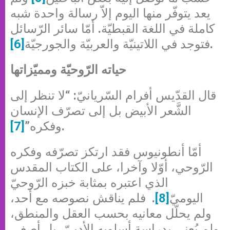
يعد يتوفّر منها اليوم إلاّ رسالة واحدة شبه
كاملة في اللغة القبطيّة. أمّا سائر الرّسائل
.
فتوجد في اللاتينيّة والعربيّة والجورجيّة
[6]
حياته الرّوحيّة ومميّزاتها
قال القدّيس أفرام السّريانيّ: “لا تنظر إلى
الشَّعر الأبيض بل إلى تصرّف الإنسان
.
وفكره”
[7]
أمّا أنطونيوس فقد ارتكز تصرّفه وفكره
الرّوحي، أوّلا وآخرا، على الكتاب المقدس
الذي اعتبره بمثابة خبزه الرّوحيّ
اليوميّ
[8]
. فلم يناقش نصوصه مع أحد،
ولم يحلّل معانيه بحسب العقل والمنطق،
ولم يُعنى بدراسة أسلوبه الأدبيّ، بل أصغى