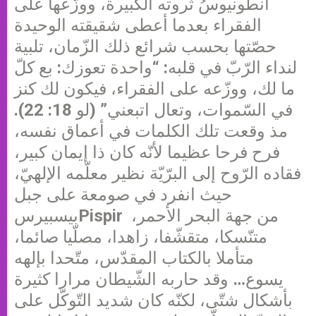
أنطونيوسُ ثروته الكبيرة، ووزّعها على
الفقراء بعدما أعطى شقيقته الوحيدة
حصّتها بحسب شرائع ذلك الزّمان، تلبية
لنداء الرّبّ في قلبه: “واحدة تعوزك: بع كلّ
ما لك، ووزّعه على الفقراء، فيكون لك كنز
في السّموات، وتعال اتبعني” (لو 18: 22).
مذ وقعت تلك الكلمات في أعماق نفسه،
فرح فرحا عظيما لأنّه كان ذا إيمان كبير،
فقاده الرّوح إلى البرّيّة نظير معلّمه الإلهيّ،
حيث انفرد في صومعة على جبل
بيسبيرسPispir من جهة البحر الأحمر،
متنّسكا، متقشّفا، زاهدا، مصلّيا صائما،
متأملا بالكتاب المقدّس، متّحدا بإلهه
يسوع… وقد حاربه الشّيطان مرارا كثيرة
بأشكال شتّى، لكنّه كان شديد التّوكّل على