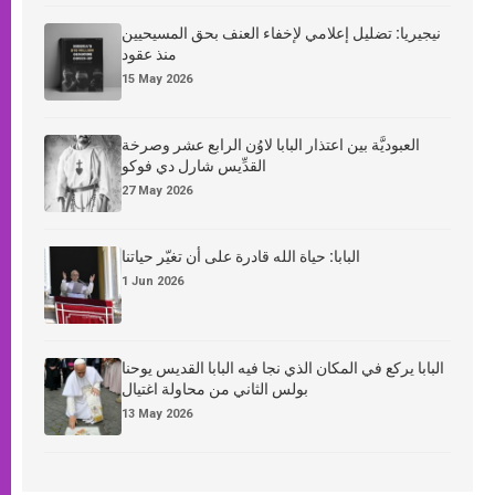
نيجيريا: تضليل إعلامي لإخفاء العنف بحق المسيحيين
منذ عقود
15 May 2026
العبوديَّة بين اعتذار البابا لاوُن الرابع عشر وصرخة
القدِّيس شارل دي فوكو
27 May 2026
البابا: حياة الله قادرة على أن تغيّر حياتنا
1 Jun 2026
البابا يركع في المكان الذي نجا فيه البابا القديس يوحنا
بولس الثاني من محاولة اغتيال
13 May 2026