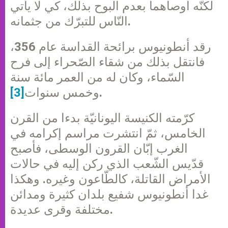
لكنّه أوصاهما بعدم البوح بذلك، كي لا يأتي
النّاس للتبرّك من جثمانه.
رقد أنطونيوس برائحة القداسة عام 356،
فانتقل بذلك من شقاء الصّحراء إلى فرح
السّماء، وكان له من العمر مائة سنة
.
وخمس سنوات
[3]
كرّمته الكنيسة اليونانيّة بدءا من القرن
الخامس، ثمّ انتشرت مراسم إكرامه في
الغرب إبّان القرون الوسطى، فأصبح
قدّيس الشّعب الذي ركن إليه في حالات
الأمراض القاتلة، كالطّاعون وغيره. وهكذا
غدا أنطونيوس شفيع بلدان كثيرة ومدائن
مختلفة وقرى عديدة.