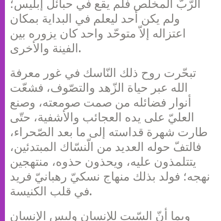
الرّبّ المخلّص فلم يقع في حبائل إبليس؛
ولم يكن أحد ليعلم في البداية بمكان
اعتزاله إلاّ متوحّد واحد كان يزوره بين
الفينة والأخرى.
تبحّرت روح ذلك النّاسك في غور معرفة
الله عبر حياة الزّهد والتصّوف، فشعّت
أنوار فضائله من صمت صومعته، وصنع
العليّ على يده العجائب والأشفية، حتّى
طارت شهرة قداسته إلى ما بعد الصّحراء،
فالتفّ حوله العديد من الّنسّاك المبتدئين،
يتتلمذون عليه، ويحذون حذوه، منتهجين
نهجه؛ فولد بذلك منهاج نسكيّ رهبانيّ فريد
في قلب الكنيسة.
وبما أنّ السّبت للإنسان وليس الإنسان