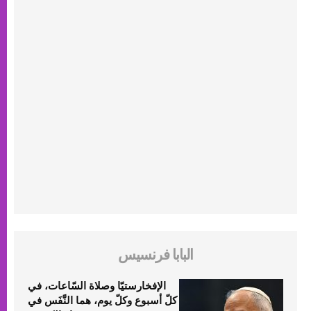
البابا فرنسيس
الإفخارستيّا وصلاة السّاعات، في
كلّ أسبوع وكلّ يوم، هما النَّفَس في