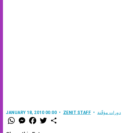
دورات مؤقّتة
ZENIT STAFF
JANUARY 18, 2010 00:00
W
M
F
T
S
h
e
a
w
h
a
s
c
i
a
t
s
e
t
r