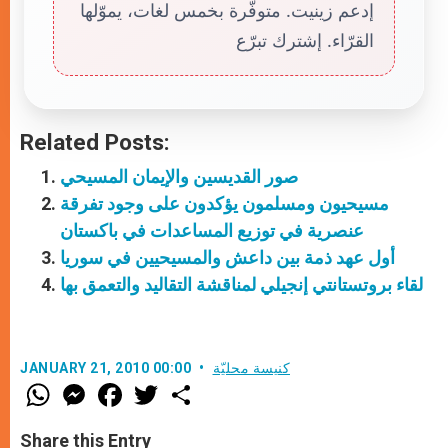
إدعم زينيت. متوفّرة بخمس لغات، يموّلها
القرّاء. إشترك تبرّع
Related Posts:
صور القديسين والإيمان المسيحي
مسيحيون ومسلمون يؤكدون على وجود تفرقة
عنصرية في توزيع المساعدات في باكستان
أول عهد ذمة بين داعش والمسيحيين في سوريا
لقاء بروتستانتي إنجيلي لمناقشة التقاليد والتعمق بها
كنيسة محليّة
JANUARY 21, 2010 00:00
W
M
F
T
S
h
e
a
w
h
a
s
c
i
a
t
s
e
t
r
Share this Entry