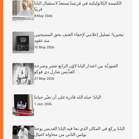
الكنيسة الكاثوليكية في فرنسا تستعدّ لاستقبال البابا
قريبًا
8 May 2026
نيجيريا: تضليل إعلامي لإخفاء العنف بحق المسيحيين
منذ عقود
15 May 2026
العبوديَّة بين اعتذار البابا لاوُن الرابع عشر وصرخة
القدِّيس شارل دي فوكو
27 May 2026
البابا: حياة الله قادرة على أن تغيّر حياتنا
1 Jun 2026
البابا يركع في المكان الذي نجا فيه البابا القديس يوحنا
بولس الثاني من محاولة اغتيال