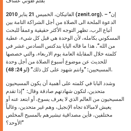
بقلم طوني عساف
p
e
k
r
الفاتيكان، الخميس 21 يناير 2010 (zenit.org). – “إن
الدعوة الملحة الى الصلاة من أجل الشراكة التامة بين
أتباع الرب، تظهر التوجه الأكثر حقيقية وعمقاً للبحث
المسكوني بكامله، لأن الوحدة هي قبل كل شيء، عطية
من الله”. هذا ما قاله اليايا بندكتس السادس عشر في
كلمته خلال المقابلة العامة يوم الاربعاء، والتي خصصها
للحديث عن موضوع أسبوع الصلاة من أجل وحدة
المسيحيين: “وانتم شهود على كل ذلك” (لو 24: 48).
وشدد البابا في كلمته على أهمية أن يكون المسيحيون
متحدين، لتكون شهادتهم صادقة وقال: “إذا تقدم
المسيحيون من العالم الذي لا يعرف يسوع، أو ابتعد عنه أو
يعيش لامبالاة تجاه الإنجيل، وهم غير متحدين، وغالباً
مختلفين، فأين مصداقية تبشيرهم بالمسيح المخلص
الأوحد؟”