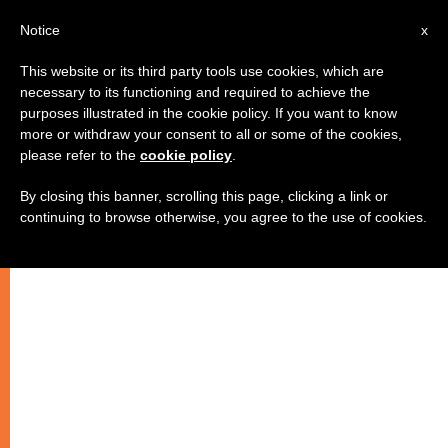
AR
Notice
x
This website or its third party tools use cookies, which are
necessary to its functioning and required to achieve the
purposes illustrated in the cookie policy. If you want to know
البابا: الانقسام بين رسل المسيح،
more or withdraw your consent to all or some of the cookies,
please refer to the
cookie policy
.
يسيء الى البشارة
By closing this banner, scrolling this page, clicking a link or
continuing to browse otherwise, you agree to the use of cookies.
في كلمته خلال المقابلة العامة