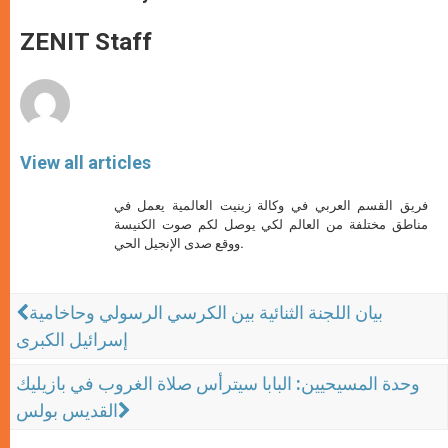
s
e
b
t
e
A
n
o
e
p
g
o
r
ZENIT Staff
p
e
k
r
View all articles
فريق القسم العربي في وكالة زينيت العالمية يعمل في
مناطق مختلفة من العالم لكي يوصل لكم صوت الكنيسة
ووقع صدى الإنجيل الحي.
بيان اللجنة الثنائية بين الكرسي الرسولي وحاخامية
إسرائيل الكبرى
وحدة المسيحيين: البابا سيترأس صلاة الغروب في بازيليك
القديس بولس