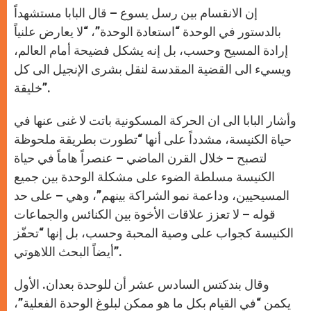
إن الانقسام بين رسل يسوع – قال البابا مستشهداً
بالدستور في الوحدة “استعادة الوحدة”، “لا يعارض علنياً
إرادة المسيح وحسب، بل إنه يشكل فضيحة أمام العالم،
ويسيء الى القضية المقدسة لنقل بشرى الإنجيل الى كل
خليقة”.
وأشار البابا الى ان الحركة المسكونية باتت لا غنى عنها في
حياة الكنيسة، مشدداً على أنها “تطورت بطريقة ملحوظة
لتصبح – خلال القرن الماضي – عنصراً هاماً في حياة
الكنيسة مسلطة الضوء على مشكلة الوحدة بين جميع
المسيحيين، وداعمة نمو الشراكة بينهم”، وهي – على حد
قوله – لا تعزز علاقات الأخوة بين الكنائس والجماعات
الكنيسة كجواب على وصية المحبة وحسب، بل إنها “تحفّز
أيضاً البحث اللاهوتي”.
وقال بندكتس السادس عشر أن للوحدة بعدان. الأول
يكمن “في القيام بكل ما هو ممكن لبلوغ الوحدة الفعلية”،