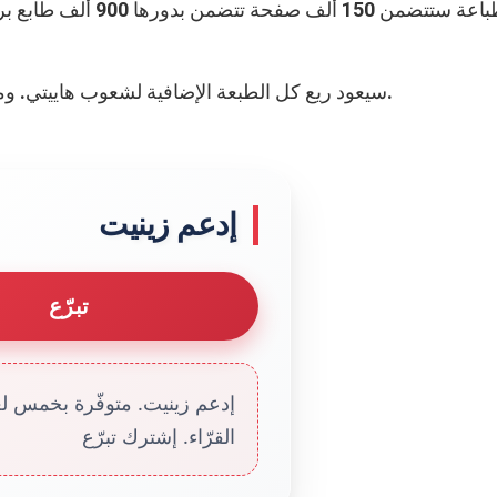
سيعود ريع كل الطبعة الإضافية لشعوب هاييتي. ومن المقدر أن يصل المبلغ إلى ما يقارب 150 ألف يورو.
إدعم زينيت
تبرّع
إدعم زينيت. متوفّرة بخمس لغا
القرّاء. إشترك تبرّع