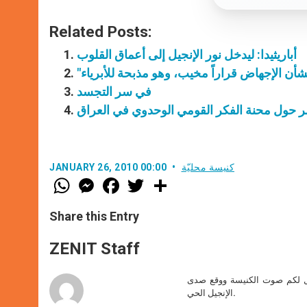
Related Posts:
أباريثيدا: ليدخل نور الإنجيل إلى أعماق القلوب
في سر التجسد
 حول محنة الفكر القومي الوحدوي في العراق
كنيسة محليّة
JANUARY 26, 2010 00:00
W
M
F
T
S
h
e
a
w
h
a
s
c
i
a
t
s
e
t
r
Share this Entry
s
e
b
t
e
A
n
o
e
p
g
o
r
ZENIT Staff
p
e
k
r
صل لكم صوت الكنيسة ووقع صدى
الإنجيل الحي.