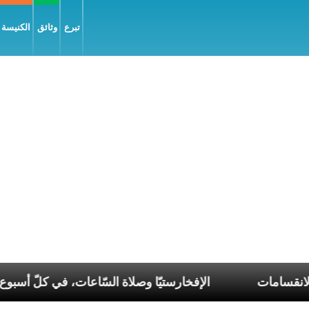
تبرع
وثائق
الكنيسة و
ناغم في عصر الانقسامات
الإفخارستيّا وصلاة السّاعات، ف