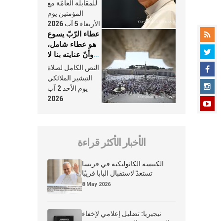
النَّفَس في حياة
للمقابلة العامّة مع
الكنيسة
المؤمنين يوم
الأربعاء 5 آب 2026
عطاء الرّبّ يسوع
هو عطاء شامل،
وأنّ عنايته بنا لا
تغيب عنّا أبدًا
النص الكامل لصلاة
التبشير الملائكي
يوم الأحد 2 آب
2026
الأخبار الأكثر قراءة
الكنيسة الكاثوليكية في فرنسا
تستعدّ لاستقبال البابا قريبًا
8 May 2026
نيجيريا: تضليل إعلامي لإخفاء