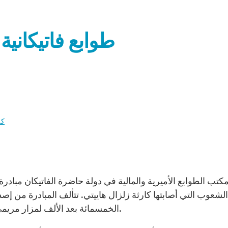
طوابع فاتيكاني
كن
لشعوب التي أصابتها كارثة زلزال هاييتي. تتألف المبادرة من إ
الخمسمائة بعد الألف لمزار مريمي هو مزار “سيدة النعم” المعروف باسم مزار منتوريلا.