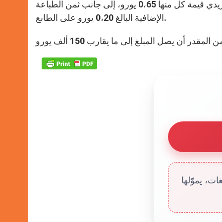
الطباعة ستتضمن 150 ألف صفحة تتضمن بدورها 900 ألف طابع بريدي قيمة كل منها 0،65 يورو، إلى جانب ثمن الطباعة
الإضافية البالغ 0،20 يورو على الطابع.
ت، يموّلها