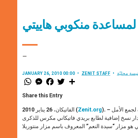
ة لمساعدة منكوبي هاييتي
–
يسة محليّة
ZENIT STAFF
JANUARY 26, 2010 00:00
W
M
F
T
S
h
e
a
w
h
a
s
c
i
a
t
s
e
t
r
Share this Entry
s
e
b
t
e
A
n
o
e
p
g
o
r
). – أصدر مكتب الطوابع الأميرية والمالية في دولة حاضرة الفاتيكان مبادرة لجمع الأمل
Zenit.org
الفاتيكان، 26 يناير 2010 (
p
e
k
صدار نسخ إضافية لطابع بريدي فاتيكاني مكرس للذكرى
r