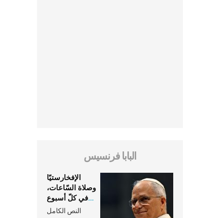
البابا فرنسيس
الإفخارستيّا
وصلاة السّاعات،
في كلّ أسبوع
وكلّ يوم، هما
النص الكامل