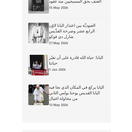
العنف بحق المسيحيين منذ عقود
15 May 2026
العبوديَّة بين اعتذار البابا لاوُن
الرابع عشر وصرخة القدِّيس
شارل دي فوكو
27 May 2026
البابا: حياة الله قادرة على أن تغيّر
حياتنا
1 Jun 2026
البابا يركع في المكان الذي نجا فيه
البابا القديس يوحنا بولس الثاني
من محاولة اغتيال
13 May 2026