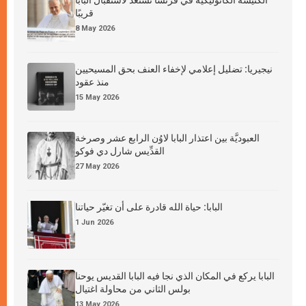
الكنيسة الكاثوليكية في فرنسا تستعدّ لاستقبال البابا
قريبًا
8 May 2026
نيجيريا: تضليل إعلامي لإخفاء العنف بحق المسيحيين
منذ عقود
15 May 2026
العبوديَّة بين اعتذار البابا لاوُن الرابع عشر وصرخة
القدِّيس شارل دي فوكو
27 May 2026
البابا: حياة الله قادرة على أن تغيّر حياتنا
1 Jun 2026
البابا يركع في المكان الذي نجا فيه البابا القديس يوحنا
بولس الثاني من محاولة اغتيال
13 May 2026