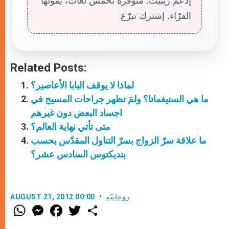
إدعم زينيت. متوفّرة بخمس لغات، يموّلها
القرّاء. إشترك تبرّع
Related Posts:
لماذا لا يوقف البابا الأعاصير؟
ما هي الستيغماتا؟ ولمَ تظهر جراحات المسيح في
اجساد البعض دون غيرهم
متى تأتي نهاية العالم؟
ما علاقة سرّ الزواج بسرّ التناول المقدّس بحسب
بنديكتوس السادس عشر؟
روحانيّة
AUGUST 21, 2012 00:00
W
M
F
T
S
h
e
a
w
h
a
s
c
i
a