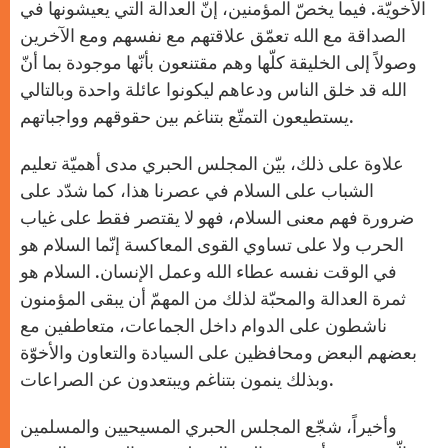
الأخويّة. فيما يخصّ المؤمنين، إنّ العدالة التي يعيشونها في
الصداقة مع الله تعمّق علاقتهم مع نفسهم ومع الآخرين
وصولاً إلى الخليقة كلّها وهم مقتنعون بأنّها موجودة بما أنّ
الله قد خلق الناس ودعاهم ليكونوا عائلة واحدة وبالتالي
يستطيعون التمتّع بتناغم بين حقوقهم وواجباتهم.
علاوة على ذلك، بيّن المجلس الحبري مدى أهميّة تعليم
الشباب على السلام في عصرنا هذا، كما شدّد على
ضرورة فهم معنى السلام، فهو لا يقتصر فقط على غياب
الحرب ولا على تساوي القوى المعاكسة إنّما السلام هو
في الوقت نفسه عطاء الله وعمل الإنسان. السلام هو
ثمرة العدالة والمحبّة لذلك من المهمّ أن يبقى المؤمنون
ناشطون على الدوام داخل الجماعات، متعاطفين مع
بعضهم البعض ومحافظين على السيادة والتعاون والأخوّة
وبذلك ينمون بتناغم ويبتعدون عن الصراعات.
وأخيراً، شجّع المجلس الحبري المسيحيين والمسلمين