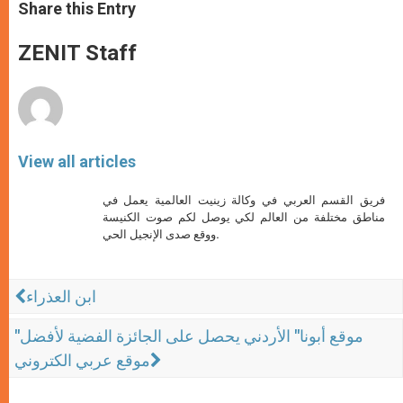
t
s
e
t
r
Share this Entry
s
e
b
t
e
A
n
o
e
p
g
o
r
ZENIT Staff
p
e
k
r
View all articles
فريق القسم العربي في وكالة زينيت العالمية يعمل في
مناطق مختلفة من العالم لكي يوصل لكم صوت الكنيسة
ووقع صدى الإنجيل الحي.
ابن العذراء
"موقع أبونا" الأردني يحصل على الجائزة الفضية لأفضل
موقع عربي الكتروني