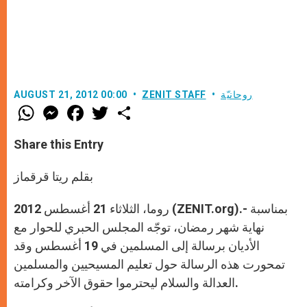
روحانيّة
ZENIT STAFF
AUGUST 21, 2012 00:00
W
M
F
T
S
h
e
a
w
h
a
s
c
i
a
t
s
e
t
r
Share this Entry
s
e
b
t
e
A
n
o
e
p
g
o
r
بقلم ريتا قرقماز
p
e
k
r
روما، الثلاثاء 21 أغسطس 2012 (ZENIT.org).- بمناسبة
نهاية شهر رمضان، توجّه المجلس الحبري للحوار مع
الأديان برسالة إلى المسلمين في 19 أغسطس وقد
تمحورت هذه الرسالة حول تعليم المسيحيين والمسلمين
العدالة والسلام ليحترموا حقوق الآخر وكرامته.