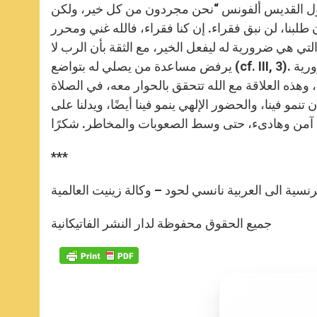
قول القديس ألفونس “نحن مجردون من كل خير، ولكن
لبنا، لن نبق فقراء. إن كنا فقراء، فالله غني ومحرر (II, 4). على غرار القديس أغسطينس، هو يدعو كل مسيحي ألا
لتي هي ضرورية له ليفعل الخير، مع الثقة بأن الرب لا
يرفض مساعدة من يصلي له بتواضع (cf. III, 3). أصدقائي الأعزاء، يذكرنا القديس ألفونس بأن العلاقة مع الرب ضرورية
 وهذه العلاقة مع الله تتحقق بالحوار معه، في الصلاة
نمو فينا، والحضور الإلهي ينمو فينا أيضًا، ويدلنا على
***
رنسية الى العربية نانسي لحود – وكالة زينيت العالمية
جميع الحقوق محفوظة لدار النشر الفاتيكانية