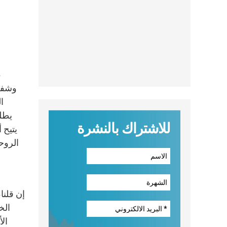
ا
يطلب
للاشتراك بالنشرة
يتيح 
إن قلنا
الخ
ال