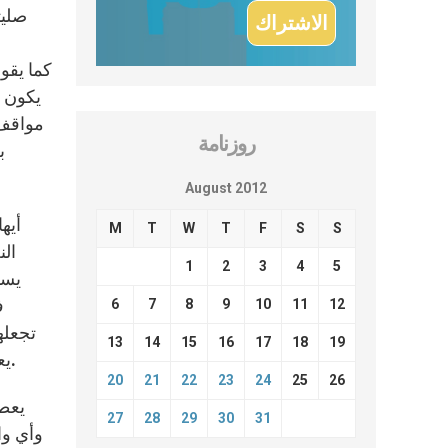
صليت
يكون ا
مواقف 
روزنامة
ب
August 2012
أيه
M
T
W
T
F
S
S
الن
1
2
3
4
5
يسو
ف
6
7
8
9
10
11
12
تجعله
13
14
15
16
17
18
19
يعلم تلميذ الرب بأنه غالبًا عرضة للتجارب، ولكي يتغلب عليها، ليس عليه إلا أن يطلب المساعدة من الله بواسطة الصلاة.
20
21
22
23
24
25
26
يعطي
27
28
29
30
31