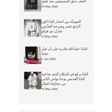
العنف بحق المسيحيين منذ عقود
15 May 2026
العبوديَّة بين اعتذار البابا لاوُن
الرابع عشر وصرخة القدِّيس
شارل دي فوكو
27 May 2026
البابا: حياة الله قادرة على أن تغيّر
حياتنا
1 Jun 2026
البابا يركع في المكان الذي نجا فيه
البابا القديس يوحنا بولس الثاني
من محاولة اغتيال
13 May 2026