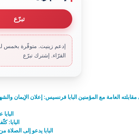
تبرّع
إدعم زينيت. متوفّرة بخمس لغا
القرّاء. إشترك تبرّع
مقابلته العامة مع المؤمنين البابا فرنسيس: إعلان الإيمان وال
البابا 
البابا: كث
البابا يدعو إلى الصلاة 