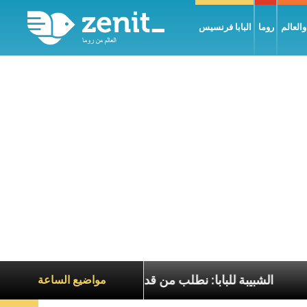
العالم
روما
البابا فرنسيس
لسّلام
الشبيبة للبابا: نطلب من قداستكم أن تصلّوا كي ل
مواضيع الساعة