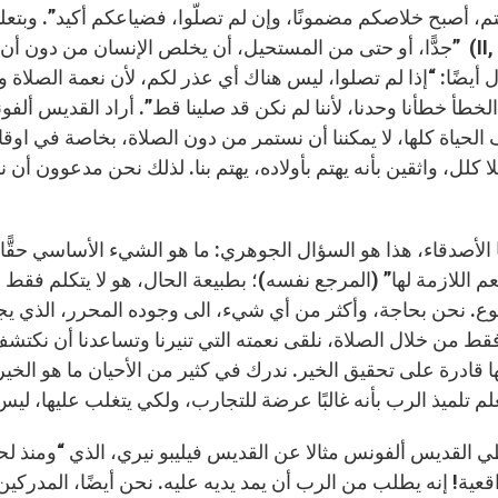
م، أصبح خلاصكم مضمونًا، وإن لم تصلّوا، فضياعكم أكيد”. وبت
جدًّا، أو حتى من المستحيل، أن يخلص الإنسان من دون أن يص
لخطأ خطأنا وحدنا، لأننا لم نكن قد صلينا قط”. أراد القديس ألف
الحياة كلها، لا يمكننا أن نستمر من دون الصلاة، بخاصة في اوقا
لا كلل، واثقين بأنه يهتم بأولاده، يهتم بنا. لذلك نحن مدعوون أن نل
ا الأصدقاء، هذا هو السؤال الجوهري: ما هو الشيء الأساسي حق
عم اللازمة لها” (المرجع نفسه)؛ بطبيعة الحال، هو لا يتكلم فق
ع. نحن بحاجة، وأكثر من أي شيء، الى وجوده المحرر، الذي يجعل كيان
قط من خلال الصلاة، نلقى نعمته التي تنيرنا وتساعدنا أن نكتشف ال
ا قادرة على تحقيق الخير. ندرك في كثير من الأحيان ما هو الخير 
 القديس ألفونس مثالا عن القديس فيليبو نيري، الذي “ومنذ لح