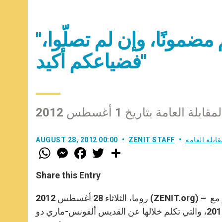
"إن صليتم، أصبح خلاصكم مضمونًا، وإن لم تصلّوا،
فضياعكم أكيد"
عامة بتاريخ 1 أغسطس 2012
قابلة العامة
ZENIT STAFF
AUGUST 28, 2012 00:00
W
M
F
T
S
h
e
a
w
h
a
s
c
i
a
t
s
e
t
r
Share this Entry
s
e
b
t
e
A
n
o
e
p
g
o
r
روما، الثلاثاء 28 أغسطس 2012 (ZENIT.org) – ننشر في ما يلي المقابلة العامة لقداسة البابا بندكتس السادس عشر مع
p
e
k
المؤمنين في القصر الرسولي الصيفي نهار الأربعاء 1 أغسطس 2012، والتي تكلم خلالها عن القديس ألفونس-ماري دو
r