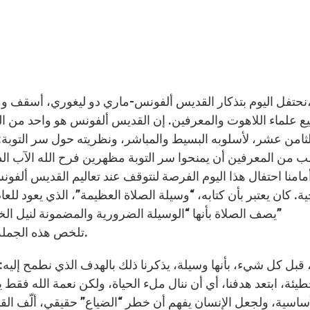
نحتفل اليوم بتذكار القديس ألفونس-ماري دو ليغوري، أسقف و
لثامن عشر، لأسلوبه البسيط والمباشر، ونظريته حول سر التوبة: ف
 من المعرفين أن يمنحوا سر التوبة مظهرين فرح الله الآب الذي 
أمامنا احتفال هذا اليوم الفرصة لنتوقف عند تعاليم القديس ألفون
يصف الصلاة بأنها “الوسيلة الضرورية والمضمونة لنيل ال
). تلخص هذه الجملة مفهوم الصلاة عند القديس ألفونس.
، قبل كل شيء، بأنها وسيلة، يذكرنا ذلك بالهدف الذي نطمح إليه:
طيئة، ابتعد هدفنا، أي أن ننال ملء الحياة، ولكن نعمة الله فقط ي
أساسية، ولجعل الإنسان يفهم أن خطر “الضياع” حقيقي، ألّف الق