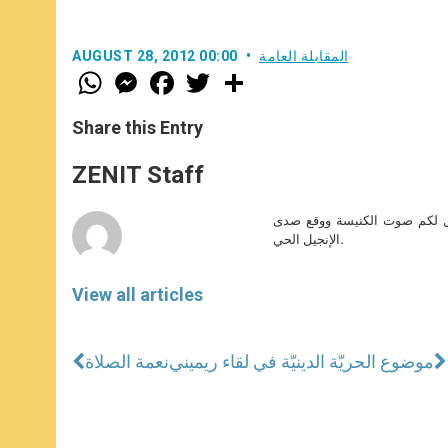
المقابلة العامة
AUGUST 28, 2012 00:00
W
M
F
T
S
h
e
a
w
h
a
s
c
i
a
t
s
e
t
r
Share this Entry
s
e
b
t
e
A
n
o
e
p
g
o
r
ZENIT Staff
p
e
k
r
صل لكم صوت الكنيسة ووقع صدى
الإنجيل الحي.
View all articles
موضوع الحريّة الدينيّة في لقاء ريميني
نعمة الصلاة