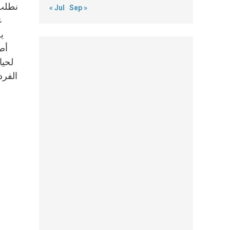
نطلب 
« Jul
Sep »
ي
لحيا
الفرد