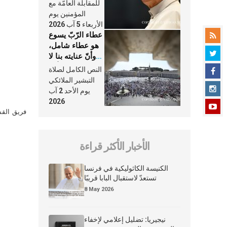
النَّفَس في حياة
للمقابلة العامّة مع
الكنيسة
المؤمنين يوم
الأربعاء 5 آب 2026
عطاء الرّبّ يسوع
هو عطاء شامل،
وأنّ عنايته بنا لا
تغيب عنّا أبدًا
النص الكامل لصلاة
التبشير الملائكي
يوم الأحد 2 آب
2026
فريق القس
الأخبار الأكثر قراءة
الكنيسة الكاثوليكية في فرنسا
تستعدّ لاستقبال البابا قريبًا
8 May 2026
نيجيريا: تضليل إعلامي لإخفاء