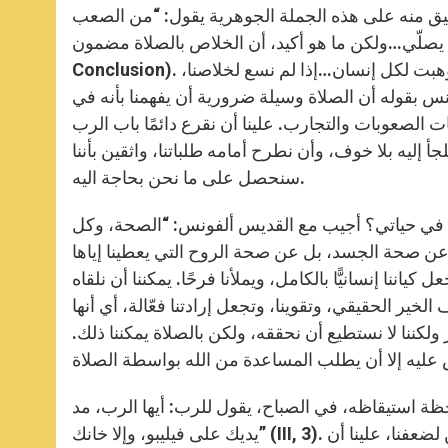
عليق منه على هذه الجملة الجوهرية يقول: “من الصعب
لّي…ولكن ما هو أكيد، أن الخلاص بالصلاة مضمون” (II,
Conclusion). كما يقول أيضًا: “إذا لم تصلوا، ليس هناك أي عذر لكم، لأن نعمة الصلاة وهبت لكل إنسان…إذا لم نسع لخلاصنا،
ونس بقوله أن الصلاة وسيلة ضرورية أن يفهمنا بأنه في
ت الصعوبات والتجارب. علينا أن نقرع دائمًا باب الرب
جأ إليه بلا خوف، وأن نطرح أمامه طلباتنا، واثقين بأننا
سنحصل على ما نحن بحاجة اليه.
ًّا في حياتي؟ أجيب مع القديس ألفونس: “الصحة، وكل
ط عن صحة الجسد، بل عن صحة الروح التي يعطينا إياها
نا إنسانيًّا بالكامل، ويملأنا فرحًا. يمكننا أن نلقاه
خير الحقيقي، وتقوينا، وتجعل إرادتنا فعّالة، أي أنها
ولكننا لا نستطيع أن نحققه، ولكن بالصلاة يمكننا ذلك.
ظة استيقاظه، في الصباح، يقول للرب: أيها الرب، مد
يديك على فيليبو، وإلا خانك” (III, 3). وأي واقعية! إنه يطلب من الرب أن يمد يديه عليه. نحن أيضًا، المدركين لضعفنا، علينا أن