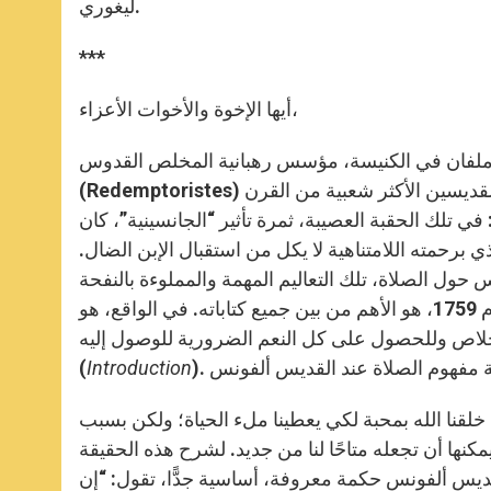
ليغوري.
***
أيها الإخوة والأخوات الأعزاء،
ملفان في الكنيسة، مؤسس رهبانية المخلص القدوس،
(Redemptoristes) وشفيع علماء اللاهوت والمعرفين. إن القديس ألفونس هو واحد من القديسين الأكثر شعبية من القرن
ي تلك الحقبة العصيبة، ثمرة تأثير “الجانسينية”، كان
برحمته اللامتناهية لا يكل من استقبال الإبن الضال.
س حول الصلاة، تلك التعاليم المهمة والمملوءة بالنفحة
الروحية. كان يعتبر بأن كتابه، “وسيلة الصلاة العظيمة”، الذي يعود للعام 1759، هو الأهم من بين جميع كتاباته. في الواقع، هو
خلاص وللحصول على كل النعم الضرورية للوصول إليه”
(
Introduction
 خلقنا الله بمحبة لكي يعطينا ملء الحياة؛ ولكن بسبب
مكنها أن تجعله متاحًا لنا من جديد. لشرح هذه الحقيقة
ديس ألفونس حكمة معروفة، أساسية جدًّا، تقول: “إن