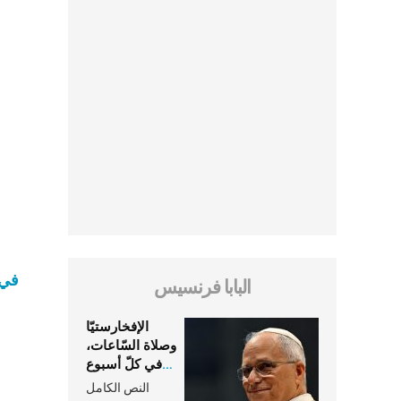
في 
البابا فرنسيس
الإفخارستيّا
وصلاة السّاعات،
في كلّ أسبوع
وكلّ يوم، هما
النص الكامل