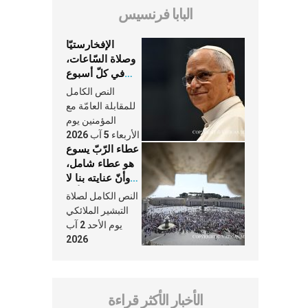
البابا فرنسيس
الإفخارستيّا
وصلاة السّاعات،
في كلّ أسبوع
وكلّ يوم، هما
النص الكامل
النَّفَس في حياة
للمقابلة العامّة مع
الكنيسة
المؤمنين يوم
الأربعاء 5 آب 2026
عطاء الرّبّ يسوع
هو عطاء شامل،
وأنّ عنايته بنا لا
تغيب عنّا أبدًا
النص الكامل لصلاة
التبشير الملائكي
يوم الأحد 2 آب
2026
الأخبار الأكثر قراءة