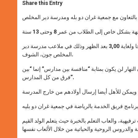
t
s
e
t
r
Share this Entry
s
e
b
t
e
A
n
o
e
p
g
o
r
بالتعاون مع جمعية غران دو بله ومدرسة دير المخلص
p
e
k
r
يتم اللقاء نهار السبت 11 أيار-مايو 2013 من الساعة 9,30 صباحا ولغاية 3,00 بعد الظهر وذلك في ملاعب مدرسة دير
المخلص جون، الشوف.
 النهار لن يكون بمثابة “منافسة بين مدارس” إنما “بين
فرق من كل المدارس”.
ترفيهية، والعاب التعلم بالخبرة حيث يتعلم الولد القيم