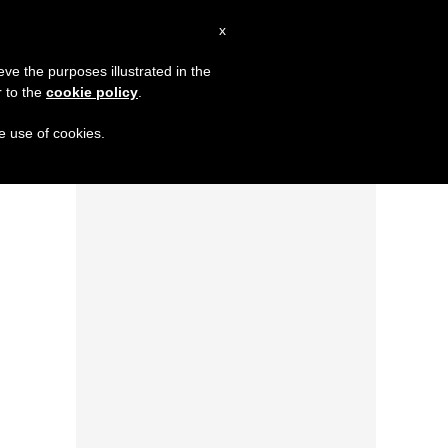
AR
x
MISSION
eve the purposes illustrated in the
r to the
cookie policy
.
الطوباوي البطريرك الحويك: قدّيس الممكن في ق
he use of cookies.