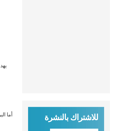
يهدف
أما ال
للاشتراك بالنشرة