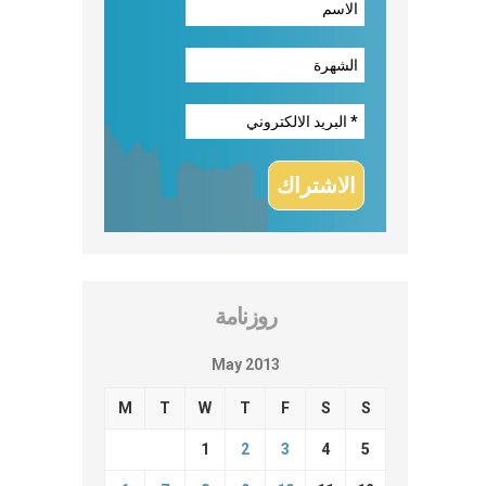
روزنامة
May 2013
M
T
W
T
F
S
S
1
2
3
4
5