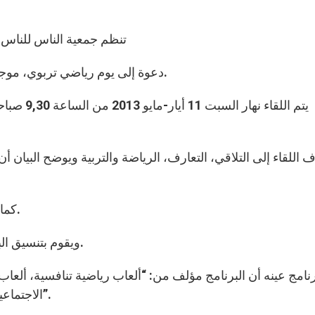
تنظم جمعية الناس للناس 
دعوة إلى يوم رياضي تربوي، موجهة بشكل خاص إلى الطلاب من عمر 8 وحتى 13 سنة.
 اللقاء إلى التلاقي، التعارف، الرياضة والتربية ويوضح البيان أن
كما ويمكن للأهل أيضا إرسال أولادهم من خارج المدرسة.
ويقوم بتنسيق البرنامج فريق الخدمة بالرياضة في جمعية غران دو بليه.
برنامج عينه أن البرنامج مؤلف من: “ألعاب رياضية تنافسية، ألعاب 
الاجتماعية والدروس الروحية والحياتية من خلال الألعاب نفسها”.