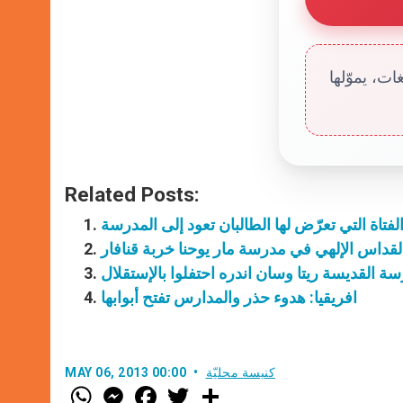
ت، يموّلها
Related Posts:
 الفتاة التي تعرّض لها الطالبان تعود إلى المدرسة
قداس الإلهي في مدرسة مار يوحنا خربة قنافار
 القديسة ريتا وسان اندره احتفلوا بالإستقلال
افريقيا: هدوء حذر والمدارس تفتح أبوابها
كنيسة محليّة
MAY 06, 2013 00:00
W
M
F
T
S