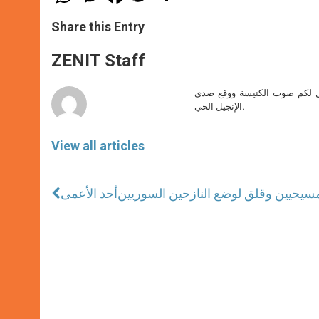
h
e
a
w
h
a
s
c
i
a
t
s
e
t
r
Share this Entry
s
e
b
t
e
A
n
o
e
p
g
o
r
ZENIT Staff
p
e
k
r
صل لكم صوت الكنيسة ووقع صدى
الإنجيل الحي.
View all articles
المسيحيين وقلق لوضع النازحين السوريين
أحد الأعمى