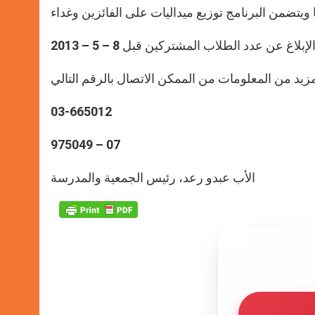
03-665012
975049 – 07
الأب عبدو رعد، رئيس الجمعية والمدرسة