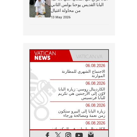
البابا القديس يوحنا بولس الثاني
من محاولة اغتيال
13 May 2026
06.08.2026
الاجتماع الشهري للمطارنة
الموارنة
06.08.2026
الكاردينال روسي: زيارة البابا
لاوُن إلى الأرجنتين هي تكريم
للبابا فرنسيس
06.08.2026
زيارة البابا إلى البيرو ستكون
زمن نعمة ومصالحة ورجاء
06.08.2026
الكاردينال بارولين في المكسيك:
علينا أن نكون حاضرين إلى جانب