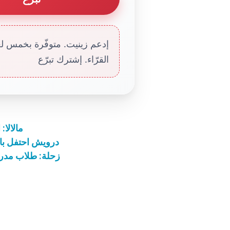
إدعم زينيت. متوفّرة بخمس لغا
القرّاء. إشترك تبرّع
مالالا:
درويش احتفل بال
زحلة: طلاب مدرسة