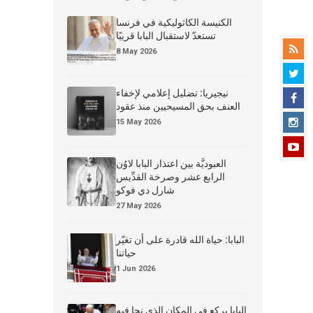
الكنيسة الكاثوليكية في فرنسا
تستعدّ لاستقبال البابا قريبًا
8 May 2026
نيجيريا: تضليل إعلامي لإخفاء
العنف بحق المسيحيين منذ عقود
15 May 2026
العبوديَّة بين اعتذار البابا لاوُن
الرابع عشر وصرخة القدِّيس
شارل دي فوكو
27 May 2026
البابا: حياة الله قادرة على أن تغيّر
حياتنا
1 Jun 2026
البابا يركع في المكان الذي نجا فيه