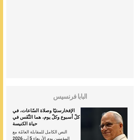
البابا فرنسيس
الإفخارستيّا وصلاة السّاعات، في
كلّ أسبوع وكلّ يوم، هما النَّفَس في
حياة الكنيسة
النص الكامل للمقابلة العامّة مع
المؤمنين يوم الأربعاء 5 آب 2026