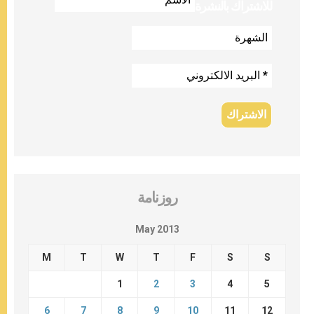
للاشتراك بالنشرة
روزنامة
May 2013
M
T
W
T
F
S
S
1
2
3
4
5
6
7
8
9
10
11
12