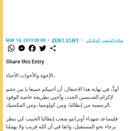
صلاة التبشير الملائكي
ZENIT STAFF
MAY 14, 2013 00:00
W
M
F
T
S
h
e
a
w
h
a
s
c
i
a
t
s
e
t
r
Share this Entry
s
e
b
t
e
A
n
o
e
p
g
o
r
الإخوة والأخوات الأحباء،
p
e
k
r
أودُّ، في نهاية هذا الاحتفال، أن أحييكم جميعا يا من جئتم
لإكرام القديسين الجدد، وأحيي بطريقة خاصة الوفود
الرسمية من إيطاليا، ومن كولومبيا، ومن المكسيك.
فليساعد شهداء أوترانتو شعب إيطاليا الحبيب كي ينظر
برجاء نحو المستقبل، واثقا في أن الله قريب ولا يهملنا