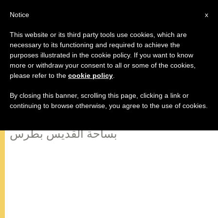
AR
Notice
x
This website or its third party tools use cookies, which are
necessary to its functioning and required to achieve the
purposes illustrated in the cookie policy. If you want to know
قداسة البابا فرنسيس صلاة:افرحي يا
more or withdraw your consent to all or some of the cookies,
please refer to the
cookie policy
.
ملكة السماء
By closing this banner, scrolling this page, clicking a link or
continuing to browse otherwise, you agree to the use of cookies.
الأحد السابع لزمن الفصح 12 مايو/أيار
بساحة القديس بطرس