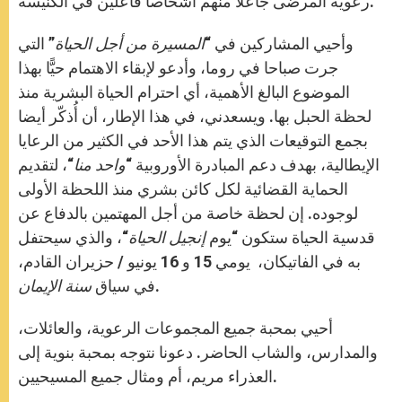
رعوية المرضى جاعلا منهم أشخاصا فاعلين في الكنيسة.
وأحيي المشاركين في “
المسيرة من أجل الحياة
” التي
جرت صباحا في روما، وأدعو لإبقاء الاهتمام حيًّا بهذا
الموضوع البالغ الأهمية، أي احترام الحياة البشرية منذ
لحظة الحبل بها. ويسعدني، في هذا الإطار، أن أُذكّر أيضا
بجمع التوقيعات الذي يتم هذا الأحد في الكثير من الرعايا
الإيطالية، بهدف دعم المبادرة الأوروبية “
واحد منا
“، لتقديم
الحماية القضائية لكل كائن بشري منذ اللحظة الأولى
لوجوده. إن لحظة خاصة من أجل المهتمين بالدفاع عن
قدسية الحياة ستكون “يوم
إنجيل الحياة
“، والذي سيحتفل
به في الفاتيكان، يومي 15 و 16 يونيو / حزيران القادم،
.
في سياق
سنة الإيمان
أحيي بمحبة جميع المجموعات الرعوية، والعائلات،
والمدارس، والشاب الحاضر. دعونا نتوجه بمحبة بنوية إلى
العذراء مريم، أم ومثال جميع المسيحيين.