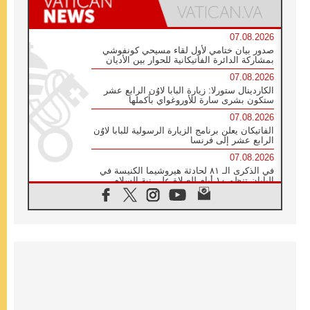
07.08.2026
صدور بيان ختامي لأول لقاء مسيحي كونفوشي
بمشاركة الدائرة الفاتيكانية للحوار بين الأديان
07.08.2026
الكاردينال ستورلا: زيارة البابا لاوُن الرابع عشر
ستكون بشرى سارة للأوروغواي بأكملها
07.08.2026
الفاتيكان يعلن برنامج الزيارة الرسولية للبابا لاوُن
الرابع عشر إلى فرنسا
07.08.2026
في الذكرى الـ ٨١ لحادثة هيروشيما الكنيسة في
اليابان تنظم ١٠ أيام للصلاة على نية السلام
07.08.2026
الكنيسة في الأوروغواي: زيارة البابا ستعزز
الإيمان والرجاء
06.08.2026
الاجتماع الشهري للمطارنة الموارنة
06.08.2026
الكاردينال روسي: زيارة البابا لاوُن إلى الأرجنتين
هي تكريم للبابا فرنسيس
06.08.2026