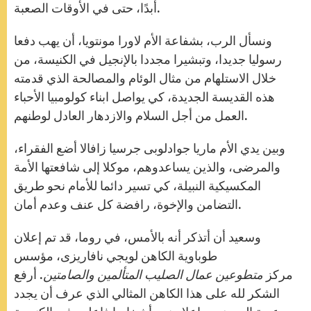
أبدًا، حتى في الأوقات الصعبة.
ونسأل الرب، بشفاعة الأم لاورا مونتويا، أن يهب دفعا
رسوليا جديدا، وتبشيرا مجددا بالإنجيل في الكنيسة، من
خلال الاستلهام من مثال الوئام والمصالحة الذي قدمته
هذه القديسة الجديدة، كي يواصل ابناء كولومبيا الأحباء
العمل من أجل السلام والازدهار العادل لوطنهم.
وبين يدي الأم ماريا جوادلوبى جرسيا زافالا أضع الفقراء،
والمرضى، والذين يساعدوهم، موكلا إلى شافعتها الأمة
المكسيكية النبيلة، كي تسير دائما للأمام نحو طريق
التضامن والإخوة، رافضة كل عنف وعدم أمان.
وسعيد أن أتذكر أنه بالأمس، في روما، قد تم إعلان
طوباوية الكاهن لويجي نافاريزى، مؤسس
مركز
متطوعين عمال الصليب المتألمين والصامتين
. أرفع
الشكر لله على هذا الكاهن المثالي الذي عرف أن يجدد