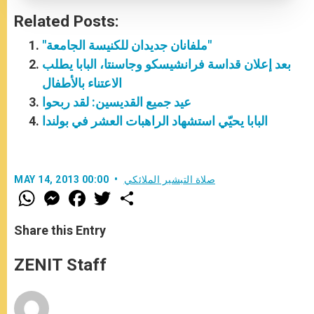
Related Posts:
"ملفانان جديدان للكنيسة الجامعة"
بعد إعلان قداسة فرانشيسكو وجاسنتا، البابا يطلب
الاعتناء بالأطفال
عيد جميع القديسين: لقد ربحوا
البابا يحيّي استشهاد الراهبات العشر في بولندا
صلاة التبشير الملائكي
MAY 14, 2013 00:00
W
M
F
T
S
h
e
a
w
h
a
s
c
i
a
t
s
e
t
r
Share this Entry
s
e
b
t
e
A
n
o
e
p
g
o
r
ZENIT Staff
p
e
k
r