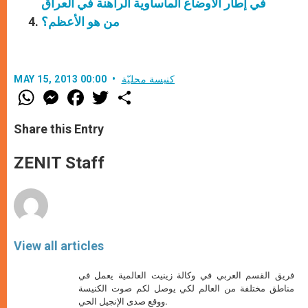
في إطار الأوضاع المأساوية الراهنة في العراق
من هو الأعظم؟
كنيسة محليّة
MAY 15, 2013 00:00
W
M
F
T
S
h
e
a
w
h
a
s
c
i
a
t
s
e
t
r
Share this Entry
s
e
b
t
e
A
n
o
e
p
g
o
r
ZENIT Staff
p
e
k
r
View all articles
فريق القسم العربي في وكالة زينيت العالمية يعمل في
مناطق مختلفة من العالم لكي يوصل لكم صوت الكنيسة
ووقع صدى الإنجيل الحي.