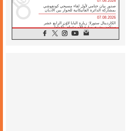
07.08.2026
صدور بيان ختامي لأول لقاء مسيحي كونفوشي
بمشاركة الدائرة الفاتيكانية للحوار بين الأديان
07.08.2026
الكاردينال ستورلا: زيارة البابا لاوُن الرابع عشر
ستكون بشرى سارة للأوروغواي بأكملها
07.08.2026
الفاتيكان يعلن برنامج الزيارة الرسولية للبابا لاوُن
الرابع عشر إلى فرنسا
07.08.2026
في الذكرى الـ ٨١ لحادثة هيروشيما الكنيسة في
اليابان تنظم ١٠ أيام للصلاة على نية السلام
07.08.2026
الكنيسة في الأوروغواي: زيارة البابا ستعزز
الإيمان والرجاء
06.08.2026
الاجتماع الشهري للمطارنة الموارنة
06.08.2026
الكاردينال روسي: زيارة البابا لاوُن إلى الأرجنتين
هي تكريم للبابا فرنسيس
06.08.2026
زيارة البابا إلى البيرو ستكون زمن نعمة ومصالحة
ورجاء