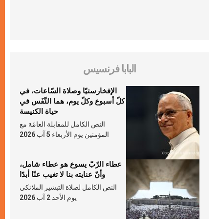
البابا فرنسيس
الإفخارستيّا وصلاة السّاعات، في
كلّ أسبوع وكلّ يوم، هما النَّفَس في
حياة الكنيسة
النص الكامل للمقابلة العامّة مع
المؤمنين يوم الأربعاء 5 آب 2026
عطاء الرّبّ يسوع هو عطاء شامل،
وأنّ عنايته بنا لا تغيب عنّا أبدًا
النص الكامل لصلاة التبشير الملائكي
يوم الأحد 2 آب 2026