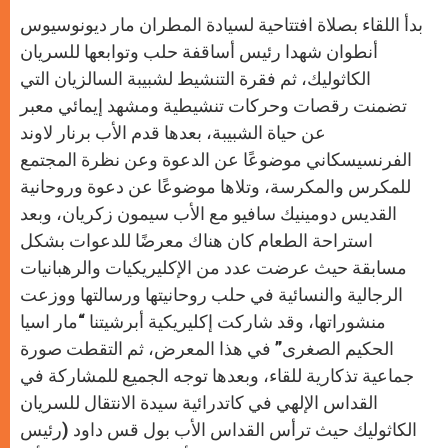
بدأ اللقاء بصلاة افتتاحية لسيادة المطران مار ديونوسيوس
أنطوان شهدا رئيس أساقفة حلب وتوابعها للسريان
الكاثوليك، ثم فقرة التنشيط لشبيبة السالزيان التي
تضمنت رقصات وحركات تنشيطية ومشهد إيمائي معبر
عن حياة الشبيبة، بعدها قدم الأب برنار لاوند
الفرنسيسكاني موضوعًا عن الدعوة وعن نظرة المجتمع
للمكرس والمكرسة، وتلاها موضوعًا عن دعوة وروحانية
القديس دومينيك سافيو مع الأب سيمون زكريان، وبعد
استراحة الطعام كان هناك معرضًا للدعوات بشكل
مسابقة حيث عرضت عدد من الإكليريكيات والرهبانيات
الرجالية والنسائية في حلب روحانيتها ورسالتها ووزعت
منشوراتها، وقد شاركت إكليريكية أبرشيتنا “مار اسيا
الحكيم الصغرى” في هذا المعرض، ثم التقطت صورة
جماعية تذكارية للقاء، وبعدها توجه الجميع للمشاركة في
القداس الإلهي في كاتدرائية سيدة الانتقال للسريان
الكاثوليك حيث ترأس القداس الأب بول قس داود (رئيس