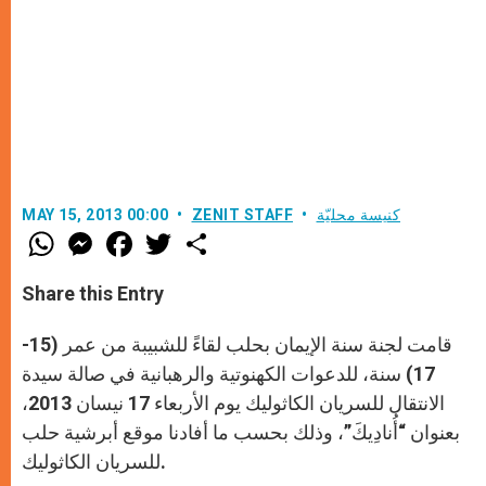
كنيسة محليّة
ZENIT STAFF
MAY 15, 2013 00:00
W
M
F
T
S
h
e
a
w
h
a
s
c
i
a
t
s
e
t
r
Share this Entry
s
e
b
t
e
A
n
o
e
p
g
o
r
قامت لجنة سنة الإيمان بحلب لقاءً للشبيبة من عمر (15-
p
e
k
r
17) سنة، للدعوات الكهنوتية والرهبانية في صالة سيدة
الانتقال للسريان الكاثوليك يوم الأربعاء 17 نيسان 2013،
بعنوان “أُنادِيكَ”، وذلك بحسب ما أفادنا موقع أبرشية حلب
للسريان الكاثوليك.