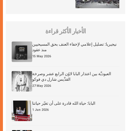
الأخبار الأكثر قراءة
نيجيريا: تضليل إعلامي لإخفاء العنف بحق المسيحيين
منذ عقود
15 May 2026
العبوديَّة بين اعتذار البابا لاوُن الرابع عشر وصرخة
القدِّيس شارل دي فوكو
27 May 2026
البابا: حياة الله قادرة على أن تغيّر حياتنا
1 Jun 2026