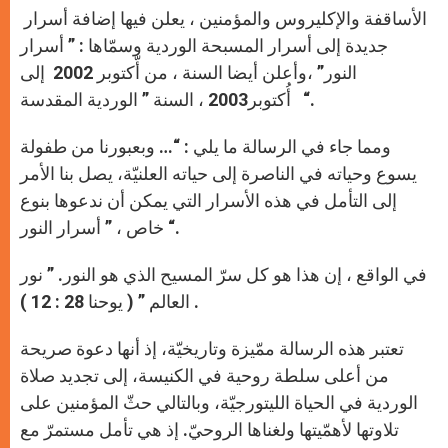
الأساقفة والإكليروس والمؤمنين ، يعلن فيها إضافة أسرار
جديدة إلى أسرار المسبحة الوردية وسمّاها : ” أسرار
النور” ،وأعلن أيضا السنة ، من أّكتوبر 2002 إلى
أُكتوبر2003 ، السنة ” الوردية المقدسة “.
ومما جاء في الرسالة ما يلي : “… وبعبورنا من طفولة
يسوع وحياته في الناصرة إلى حياته العلنيّة، يصل بنا الأمر
إلى التأمل في هذه الأسرار التي يمكن أن ندعوها بنوع
خاص ، ” أسرار النور “.
في الواقع ، إن هذا هو كل سرّ المسيح الذي هو النور. ” نور
العالم ” ( يوحنا 28 : 12 ) .
تعتبر هذه الرسالة ممّيزة وتاريخيّة، إذ أنها دعوة صريحة
من أعلى سلطة روحية في الكنيسة، إلى تجديد صلاة
الوردية في الحياة الليتورجيّة، وبالتالي حثّ المؤمنين على
تلاوتها لأهمّيتها ولغناها الروحيّ. إذ هي تأمل مستمرّ مع