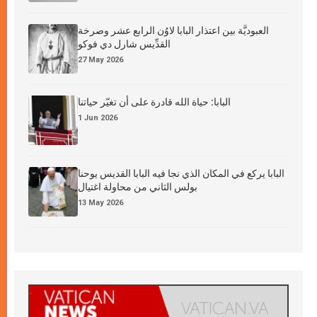
العبوديَّة بين اعتذار البابا لاوُن الرابع عشر وصرخة
القدِّيس شارل دي فوكو
27 May 2026
البابا: حياة الله قادرة على أن تغيّر حياتنا
1 Jun 2026
البابا يركع في المكان الذي نجا فيه البابا القديس يوحنا
بولس الثاني من محاولة اغتيال
13 May 2026