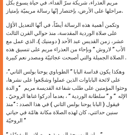
مريم العذراء، شريكة سرّ الفداء، في حياة يسوع بكل
مراحلها على الأرض، بإختصار إنّها رسالة مريميّة بإمتياز.
وتكمن أهمية هذه الرسالة أيضّاً، في أنّها التعديل الأوّل
على صلاة الوردية المقدسة، منذ حوالي القرن الثالث
عشر، زمن القديس عبد الأحد ( دومنيك )، الذي عمل مع
الأب ” لاروش ” وبإحاء من العذراء مريم على تنسيق هذه
الصلاة الجميلة والتي أصبحت عجائبيّة ومصدر نعم كبيرة .
وهكذا يكون قداسة البابا ” الطوباوي يوحنا بولس الثاني”،
على لائحة الباباوات الذين عملوا وشجّعوا على نشرها،
وحثوا المؤمنين على طلب شفاعة القديسة مريم “و الدة
الإله ” و ” سلطانة الوردية ” ، بعدما أدركوا غناها الروحيّ .
فيقول ( البابا يوحنا بولس الثاني ) في هذا الصدد : “منذ
سنين حداثتي، كان لهذه الصلاة مكانة هامّة في حياتي
الروحيّة “
” إن المسبحة الوردية هي صلاتي المفضّلة …”