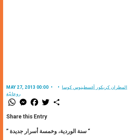
المطران كريكور أغسطينوس كوسا
MAY 27, 2013 00:00
روحانيّة
W
M
F
T
S
h
e
a
w
h
a
s
c
i
a
t
s
e
t
r
Share this Entry
s
e
b
t
e
A
n
o
e
p
g
o
r
“
سنة الوردية، وخمسة أسرار جديدة
”
p
e
k
r