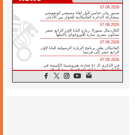
07.08.2026
صدور بيان ختامي لأول لقاء مسيحي كونفوشي
بمشاركة الدائرة الفاتيكانية للحوار بين الأديان
07.08.2026
الكاردينال ستورلا: زيارة البابا لاوُن الرابع عشر
ستكون بشرى سارة للأوروغواي بأكملها
07.08.2026
الفاتيكان يعلن برنامج الزيارة الرسولية للبابا لاوُن
الرابع عشر إلى فرنسا
07.08.2026
في الذكرى الـ ٨١ لحادثة هيروشيما الكنيسة في
اليابان تنظم ١٠ أيام للصلاة على نية السلام
07.08.2026
الكنيسة في الأوروغواي: زيارة البابا ستعزز
الإيمان والرجاء
06.08.2026
الاجتماع الشهري للمطارنة الموارنة
06.08.2026
الكاردينال روسي: زيارة البابا لاوُن إلى الأرجنتين
هي تكريم للبابا فرنسيس
06.08.2026
زيارة البابا إلى البيرو ستكون زمن نعمة ومصالحة