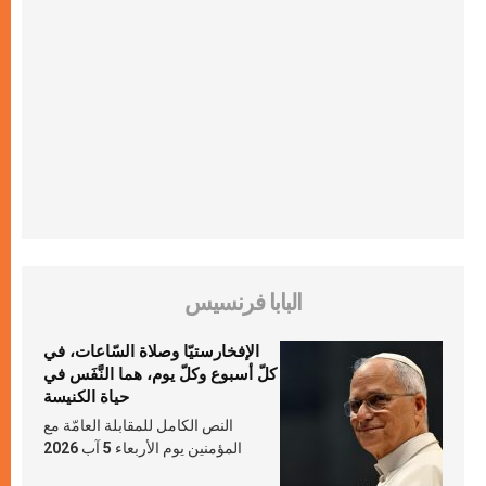
البابا فرنسيس
الإفخارستيّا وصلاة السّاعات، في
كلّ أسبوع وكلّ يوم، هما النَّفَس في
حياة الكنيسة
النص الكامل للمقابلة العامّة مع
المؤمنين يوم الأربعاء 5 آب 2026