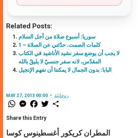
Related Posts:
سوريا: أسبوع صلاة من أجل السلام
كلمات الصمت. حدّثني عن الصلاة – 1
لا يجب أن يوضع سفر نشيد الأناشيد في الكتاب
المقدّس، لانه سفر جنسيّ لا يليقُ بالله
البابا: بدون الجمال لا يمكننا أن نفهم الإنجيل
روحانيّة
MAY 27, 2013 00:00
W
M
F
T
S
h
e
a
w
h
a
s
c
i
a
t
s
e
t
r
Share this Entry
s
e
b
t
e
A
n
o
e
p
g
o
r
المطران كريكور أغسطينوس كوسا
p
e
k