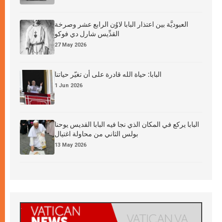
العبوديَّة بين اعتذار البابا لاوُن الرابع عشر وصرخة
القدِّيس شارل دي فوكو
27 May 2026
البابا: حياة الله قادرة على أن تغيّر حياتنا
1 Jun 2026
البابا يركع في المكان الذي نجا فيه البابا القديس يوحنا
بولس الثاني من محاولة اغتيال
13 May 2026