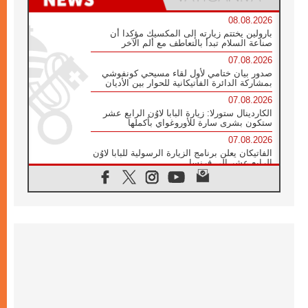
08.08.2026
بارولين يختتم زيارته إلى المكسيك مؤكدا أن
صناعة السلام تبدأ بالتعاطف مع ألم الآخر
07.08.2026
صدور بيان ختامي لأول لقاء مسيحي كونفوشي
بمشاركة الدائرة الفاتيكانية للحوار بين الأديان
07.08.2026
الكاردينال ستورلا: زيارة البابا لاوُن الرابع عشر
ستكون بشرى سارة للأوروغواي بأكملها
07.08.2026
الفاتيكان يعلن برنامج الزيارة الرسولية للبابا لاوُن
الرابع عشر إلى فرنسا
07.08.2026
في الذكرى الـ ٨١ لحادثة هيروشيما الكنيسة في
اليابان تنظم ١٠ أيام للصلاة على نية السلام
07.08.2026
الكنيسة في الأوروغواي: زيارة البابا ستعزز
الإيمان والرجاء
06.08.2026
الاجتماع الشهري للمطارنة الموارنة
06.08.2026
الكاردينال روسي: زيارة البابا لاوُن إلى الأرجنتين