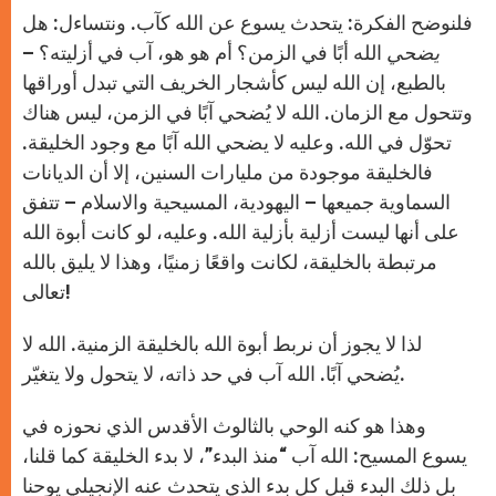
فلنوضح الفكرة: يتحدث يسوع عن الله كآب. ونتساءل: هل
يضحي
الله أبًا في الزمن؟ أم هو هو، آب في أزليته؟ –
بالطبع، إن الله ليس كأشجار الخريف التي تبدل أوراقها
وتتحول مع الزمان. الله لا يُضحي آبًا في الزمن، ليس هناك
تحوّل في الله. وعليه لا يضحي الله آبًا مع وجود الخليقة.
فالخليقة موجودة من مليارات السنين، إلا أن الديانات
السماوية جميعها – اليهودية، المسيحية والاسلام – تتفق
على أنها ليست أزلية بأزلية الله. وعليه، لو كانت أبوة الله
مرتبطة بالخليقة، لكانت واقعًا زمنيًا، وهذا لا يليق بالله
تعالى!
لذا لا يجوز أن نربط أبوة الله بالخليقة الزمنية. الله لا
يُضحي آبًا. الله آب في حد ذاته، لا يتحول ولا يتغيّر.
وهذا هو كنه الوحي بالثالوث الأقدس الذي نحوزه في
يسوع المسيح: الله آب “منذ البدء”، لا بدء الخليقة كما قلنا،
بل ذلك البدء قبل كل بدء الذي يتحدث عنه الإنجيلي يوحنا