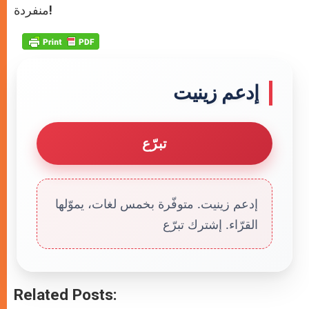
منفردة!
إدعم زينيت
تبرّع
إدعم زينيت. متوفّرة بخمس لغات، يموّلها
القرّاء. إشترك تبرّع
Related Posts: