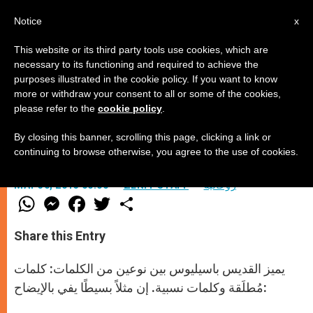
AR
Notice
x
This website or its third party tools use cookies, which are
necessary to its functioning and required to achieve the
purposes illustrated in the cookie policy. If you want to know
هل الله تعالى سجين وحدته؟
more or withdraw your consent to all or some of the cookies,
please refer to the
cookie policy
.
By closing this banner, scrolling this page, clicking a link or
الثالوث الأقدس الإله الواحد الحق (4)
continuing to browse otherwise, you agree to the use of cookies.
روحانيّة
ZENIT STAFF
MAY 30, 2013 00:00
W
M
F
T
S
h
e
a
w
h
a
s
c
i
a
t
s
e
t
r
Share this Entry
s
e
b
t
e
A
n
o
e
p
g
o
r
يميز القديس باسيليوس بين نوعين من الكلمات: كلمات
p
e
k
مُطلَقة وكلمات نسبية. إن مثلاً بسيطًا يفي بالإيضاح:
r