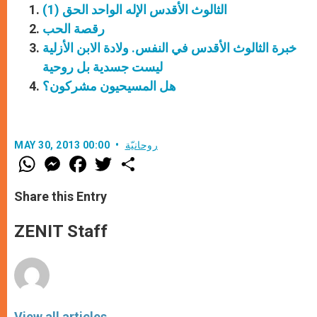
الثالوث الأقدس الإله الواحد الحق (1)
رقصة الحب
خبرة الثالوث الأقدس في النفس. ولادة الابن الأزلية
ليست جسدية بل روحية
هل المسيحيون مشركون؟
روحانيّة
MAY 30, 2013 00:00
W
M
F
T
S
h
e
a
w
h
a
s
c
i
a
t
s
e
t
r
Share this Entry
s
e
b
t
e
A
n
o
e
p
g
o
r
ZENIT Staff
p
e
k
r
View all articles