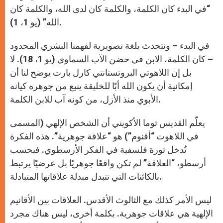
“في البدء كان الكلمة، والكلمة كان لدى الله، والكلمة كان
الله” (يو 1، 1).
في البدء – ونتحدث بلغة تصويرية لفهمنا البشري المحدود
– كان الكلمة، الابن في حضن الآب السماوي (يو 1، 18). لا
بل إن اللاهوتي البروتستانتي كارل بارت يوضح لنا أن
إمكانية أن يكون الله أبًا للخليقة ينبع من جوهره كيانه
الأبوي منذ الأزل، من كونه آب للابن الكلمة.
يعلّم القديس توما الأكويني أن الشخص الإلهي (المسمى
في اللاهوت “أقنوم”) هو “علاقة جوهرية”. هذه الفكرة
تُدخل ثورة فلسفية في الفكر الأرسطوي. فبحسب
أرسطو، “العلاقة” لم تكن واقعًا جوهريًا بل عرضيًا يرتبط
بالكائنات التي تتبدل مبدلة علاقاتها المتبادلة.
ليس الأمر كذلك مع الثالوث الأقدس. العلاقات بين الأقانيم
الإلهية هي علاقات جوهرية. بكلمة أخرى، ليس هناك مجرد