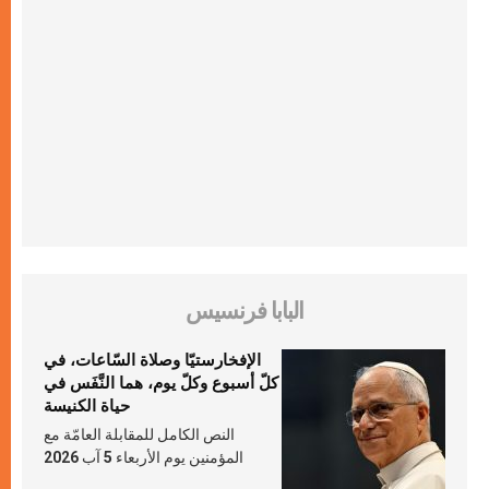
البابا فرنسيس
الإفخارستيّا وصلاة السّاعات، في
كلّ أسبوع وكلّ يوم، هما النَّفَس في
حياة الكنيسة
النص الكامل للمقابلة العامّة مع
المؤمنين يوم الأربعاء 5 آب 2026