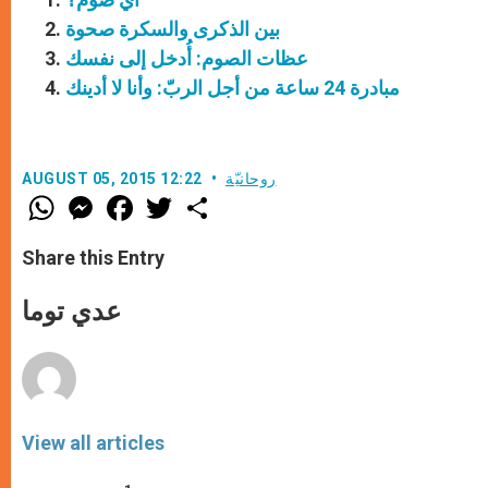
بين الذكرى والسكرة صحوة
عظات الصوم: أُدخل إلى نفسك
مبادرة 24 ساعة من أجل الربّ: وأنا لا أدينك
روحانيّة
AUGUST 05, 2015 12:22
W
M
F
T
S
h
e
a
w
h
a
s
c
i
a
t
s
e
t
r
Share this Entry
s
e
b
t
e
A
n
o
e
p
g
o
r
عدي توما
p
e
k
r
View all articles