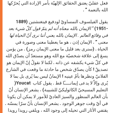
فعل عقليّ يعتنق الحقائق الإلهيّة بأمر الإرادة التي يُحرّكها
الله بالنعمة ” .
يقول الفيلسوف النمساويّ لودفيغ فيتغنشتين (1889
-1951)
” الإيمان بالله معناه أنه لم يتمّ قول كلّ شيء بعد
في وقائع العالم . الإيمان بالله يعني أننا نرى أنّ الحياة لها
معنى
” . الإيمان إذن ، هو ما يعطينا معنى وصورة في
الحياة . (سنرى بعد قليل ما معنى الإيمان رمز) . من يؤمن
يسعَ إلى علاقة شخصيّة مع الله وهو مستعدّ أن يصدّق الله
في كلّ شيء يكشفه عن ذاته . لكننا لا نقولُ إنّ الإيمان هو
تصديقٌ ! كأن يصدّق شخص ما حادثة ما وقعت في الشارع
الفلانيّ ونظرها بأمّ عينيه ! الإيمانُ ليس بما يُرى بل بما لا
يُرى وإلاّ لا يدعى إيمانـــــًا قط . يقول كتاب
Youcat
(
التعليم المسيحيّ الكاثوليكيّ للشبيبة) ، يشعر الإنسان أنّ
بأن العالم المنظور والسيرَ العاديّ للأمور لا يمكن أن يكونا
في أيّ وقت جوهر الوجود . يشعر الإنسان بأنّ سرّا يمسّه .
يقتفي الآثار التي تحيله إلى وجود الله ، ويلقي رويدا رويدا