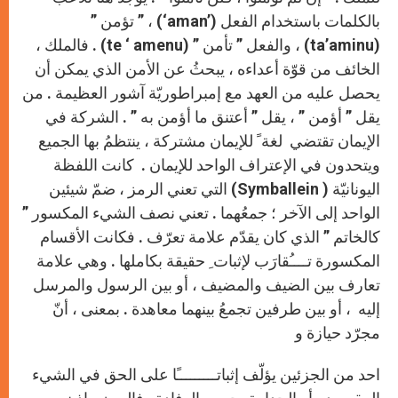
بالكلمات باستخدام الفعل (
‘aman’
) ، ” تؤمن ”
(
ta’aminu
) ، والفعل ” تأمن ” (
te ‘ amenu
) . فالملك ،
الخائف من قوّة أعداءه ، يبحثُ عن الأمن الذي يمكن أن
يحصل عليه من العهد مع إمبراطوريّة آشور العظيمة . من
يقل ” أؤمن ” ، يقل ” أعتنق ما أؤمن به ” . الشركة في
الإيمان تقتضي لغة ً للإيمان مشتركة ، ينتظمُ بها الجميع
ويتحدون في الإعتراف الواحد للإيمان . كانت اللفظة
اليونانيّة (
Symballein
) التي تعني الرمز ، ضمّ شيئين
الواحد إلى الآخر ؛ جمعُهما . تعني نصف الشيء المكسور ”
كالخاتم ” الذي كان يقدّم علامة تعرّف . فكانت الأقسام
المكسورة تــــُقارَب لإثبات ِ حقيقة بكاملها . وهي علامة
تعارف بين الضيف والمضيف ، أو بين الرسول والمرسل
إليه ، أو بين طرفين تجمعُ بينهما معاهدة . بمعنى ، أنّ
مجرّد حيازة و
احد من الجزئين يؤلّف إثباتـــــــــًا على الحق في الشيء