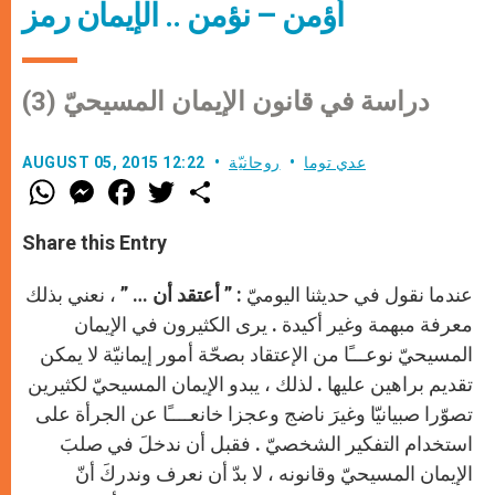
أؤمن – نؤمن .. الإيمان رمز
دراسة في قانون الإيمان المسيحيّ
(3)
عدي توما
روحانيّة
AUGUST 05, 2015 12:22
W
M
F
T
S
h
e
a
w
h
a
s
c
i
a
t
s
e
t
r
Share this Entry
s
e
b
t
e
A
n
o
e
p
g
o
r
عندما نقول في حديثنا اليوميّ : ”
أعتقد أن
… ” ، نعني بذلك
p
e
k
r
معرفة مبهمة وغير أكيدة . يرى الكثيرون في الإيمان
المسيحيّ نوعـــًا من الإعتقاد بصحّة أمور إيمانيّة لا يمكن
تقديم براهين عليها . لذلك ، يبدو الإيمان المسيحيّ لكثيرين
تصوّرا صبيانيّا وغيرَ ناضج وعجزا خانعــــًا عن الجرأة على
استخدام التفكير الشخصيّ . فقبل أن ندخلَ في صلبَ
الإيمان المسيحيّ وقانونه ، لا بدّ أن نعرف وندركَ أنّ