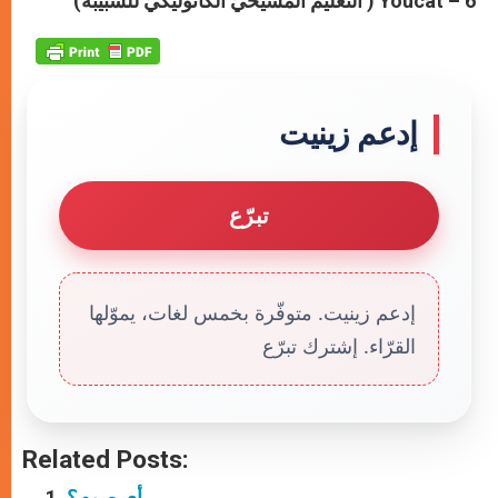
6 –
Youcat
( التعليم المسيحيّ الكاثوليكيّ للشبيبة)
إدعم زينيت
تبرّع
إدعم زينيت. متوفّرة بخمس لغات، يموّلها
القرّاء. إشترك تبرّع
Related Posts:
أي صوم؟