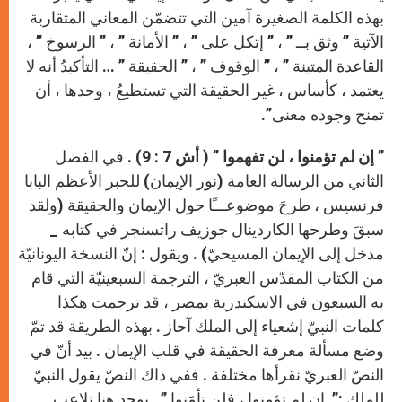
بهذه الكلمة الصغيرة آمين التي تتضمّن المعاني المتقاربة
الآتية ” وثق بــ ” ، ” إتكل على ” ، ” الأمانة ” ، ” الرسوخ ” ،
القاعدة المتينة ” ، ” الوقوف ” ، ” الحقيقة ” … التأكيدُ أنه لا
يعتمد ، كأساس ، غير الحقيقة التي تستطيعُ ، وحدها ، أن
تمنح وجوده معنى”.
” إن لم تؤمنوا ، لن تفهموا ” ( أش 7 : 9)
. في الفصل
الثاني من الرسالة العامة (نور الإيمان) للحبر الأعظم البابا
فرنسيس ، طرحَ موضوعـــًا حول الإيمان والحقيقة (ولقد
سبقَ وطرحها الكاردينال جوزيف راتسنجر في كتابه _
مدخل إلى الإيمان المسيحيّ) . ويقول : إنّ النسخة اليونانيّة
من الكتاب المقدّس العبريّ ، الترجمة السبعينيّة التي قام
به السبعون في الاسكندرية بمصر ، قد ترجمت هكذا
كلمات النبيّ إشعياء إلى الملك آحاز . بهذه الطريقة قد تمّ
وضع مسألة معرفة الحقيقة في قلب الإيمان . بيد أنّ في
النصّ العبريّ نقرأها مختلفة . ففي ذاك النصّ يقول النبيّ
للملك :” إن لم تؤمنوا ، فلن تأمَنوا ” . يوجد هنا تلاعب