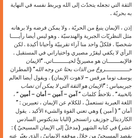
الثقة التي تجعله يتحدّث إلى الله ويربط نفسه في النهاية
به بحريّة .
إذن ، الإيمان ينبعُ من الحريّة ، ولا يمكن فرضه ولا برهانه
مثل النظريّات الجبرية والهندسيّة . وهو ليس أيضا رأيـــــا
شخصيّا . فلكلّ واحد منا آراء تقريبيّة وأحيانا أكيدة . لكن
الرأي لا يكفي ليقرّر مصيري واختياراتي في المستقبل .
فالإيمــــــــان هو مصيريٌّ لحيــــــــــاتي. “
الإيمان
خـــــــــــــــروجٌ من الذات بحثا عن وجه الله
” (المطران
يوسف توما مرقس – لاهوت الإيمان) . ويقول أيضا العالم
جيريمياس : “
الإيمان هو الثقة التي لا يمكن أن تصاب
بالخيبة
” . نلاحظُ كلمات ”
آمن – آمين – أمان – أمين
” ،
اللغة العبرية تستعملُ ، للكلام عن الإيمان ، تعبيرين : ”
أمان ” ( آمين ) وهي تعني القوة والشيء الأكيد . يقول
الكاردينال جوزيف راتسنجر (البابا بنديكتوس السادس
عشر) في كتابه الشهير (مدخلٌ إلى الإيمان المسيحيّ ) :
يقصد المسيحيّ من خلال موقفه الإيمانيّ ، الذي يعبّر عنه