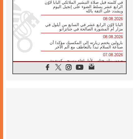
في كلمته قبل صلاة التبشير الملائكي البابا لاوُن
الرابع عشر يسلط الضوء على إنجيل اليوم
ويشدد على الثقة بالله
08.08.2026
البابا لاوُن الرابع عشر في السابع من أيلول في
مزار أم المشورة الصالحة في جناتزانو
08.08.2026
بارولين يختتم زيارته إلى المكسيك مؤكدا أن
صناعة السلام تبدأ بالتعاطف مع ألم الآخر
07.08.2026
صدور بيان ختامي لأول لقاء مسيحي كونفوشي
بمشاركة الدائرة الفاتيكانية للحوار بين الأديان
07.08.2026
الكاردينال ستورلا: زيارة البابا لاوُن الرابع عشر
ستكون بشرى سارة للأوروغواي بأكملها
07.08.2026
الفاتيكان يعلن برنامج الزيارة الرسولية للبابا لاوُن
الرابع عشر إلى فرنسا
07.08.2026
في الذكرى الـ ٨١ لحادثة هيروشيما الكنيسة في
اليابان تنظم ١٠ أيام للصلاة على نية السلام
07.08.2026
الكنيسة في الأوروغواي: زيارة البابا ستعزز
الإيمان والرجاء