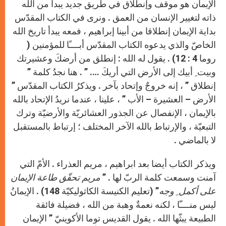
الإيمان هو موقف وإنطلاق في طريق جديد يبدأ من الله
ذاته لتغيير الإنسان من العمق . ونرى في الكتاب المقدّس
بداية الإيمان إنطلاقا من أبينا إبراهيم ، فمعه يبدأ تاريخ الله
الخاصّ والذي يدعوه الكتاب المقدّس أبــــًا للمؤمنين (
روما 4 : 12) . يقول له الله : إنطلق من أرضكَ وعشيرتك
وبيت ِ أبيك إلى الأرض التي أريكَ …. ” . هنا نجدُ كلمة ”
إنطلاق ” ، إنه خروجٌ وإتحاد بآخر . ويذكرُ الكتاب المقدّس ”
الأرض – العشيرة – الأب ” ، علينا ، عندما نريدُ الإتحاد بالله
بالإيمان ، الإنفصال عن الجذور العشائريّة والأرضيّة وترك
التبعيّة ، والإرتباط بالله الآخر المختلف ؛ إرتباط بالمستقبل
لا بالماضي .
ويذكر الكتاب أيضا بعد ابراهيم ، مريم العذراء . الأمّ التي
آمنت وسمعت كلمة الربّ لها . ”
مريم تحقّق طاعة الإيمان
على أكمل ِ وجه
” (تعليم الكنيسة الكاثوليكيّة 148) . الإيمانُ
ليس منــــّا ، لكنه نعمةٌ وهبة من الله ، فضيلة فائقة
الطبيعة يبثّها الله . يقول القديس توما الأكوينيّ ” الإيمان