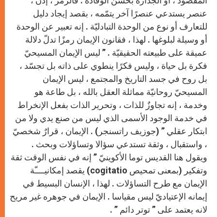
المقصود ، أو الجدارة بحسن الوفادة . فالرمز ، إذن ،
عنصر يستدعي عنصرًا آخر يتمّمه ، بقصد إيجاد دليل
للتعارف أو نوع من الوحدة التبادليّة . إنه تعبير عن الوحدة
أو وسيلة لبلوغها . لهذا ، فقانون الإيمان رمزًا تدلّ دلالة
عميقة على طبيعته الحقيقيّة . ” ليس الإيمان المسيحيّ
فكرة بل حياة ، وليس فكرًا ينطوي على ذاته بل تجسّد ،
بل روح في جسد التاريخ والمجتمع ، ليس الإيمان
المسيحيّ روحانيّة مماثلة العقل بالله ، بل طاعة هو
وخدمة ، إنه تجاوزٌ للذات ، وتحرير الذات بفعل الإنخراط
في خدمة الوجود الأسمى الذي ليس من صنع يدي ولا من
ابتكار عقلي ” (جوزيف راتسنجر) . الإيمان ، قرارٌ شخصيّ
، واستقبال ، وثقة تستدعي سؤالا وتساؤلات وبحث .
ويقول هنا القديس توما الأكوينيّ ” إنه في نفس الوقت ثقة
وتفكير (بمعنى تمحيص
cogitatio
) يقصد إمكانيــــّة
الإيمان مع طرح التساؤلات . لهذا ، الإنسان البسيط في
إيمانه الإعتياديّ ليس مقياسا . الإيمان في جوهره غير مريح
لانه يعتمد على ” توتر دائم ”
.