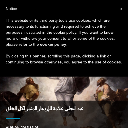
AR
Notice
x
This website or its third party tools use cookies, which are
necessary to its functioning and required to achieve the
DAY
purposes illustrated in the cookie policy. If you want to know
August 6th, 2015
more or withdraw your consent to all or some of the cookies,
please refer to the
cookie policy
.
By closing this banner, scrolling this page, clicking a link or
continuing to browse otherwise, you agree to the use of cookies.
DERNIÈRES NOUVELLES
عيد التجلي علامة للإزدهار المثمر لكل الخلق
AUG 06, 2015 15:03