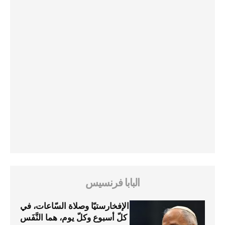
البابا فرنسيس
الإفخارستيّا وصلاة السّاعات، في
كلّ أسبوع وكلّ يوم، هما النَّفَس