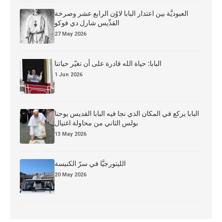
العبوديَّة بين اعتذار البابا لاوُن الرابع عشر وصرخة
القدِّيس شارل دي فوكو
27 May 2026
البابا: حياة الله قادرة على أن تغيّر حياتنا
1 Jun 2026
البابا يركع في المكان الذي نجا فيه البابا القديس يوحنا
بولس الثاني من محاولة اغتيال
13 May 2026
الليتورجيَّا في سرّ الكنيسة
20 May 2026