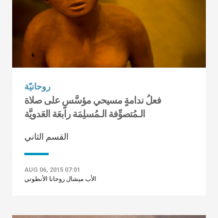
روحانيّة
فعلُ ندامةٍ مسيحي مؤسَّسٍ على صلاة
الـمُتصوِّفة الـمُسلِمَة رابعَة العَدويَّة
القسم الثاني
AUG 06, 2015 07:01
الأب ميشال روحانا الأنطوني