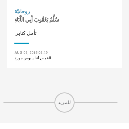
روحانيّة
سُلَّمُ يَعْقُوبَ أَبِي الآَبَاءِ
تأمل كتابي
AUG 06, 2015 06:49
القمص أثناسيوس جورج
للمزيد