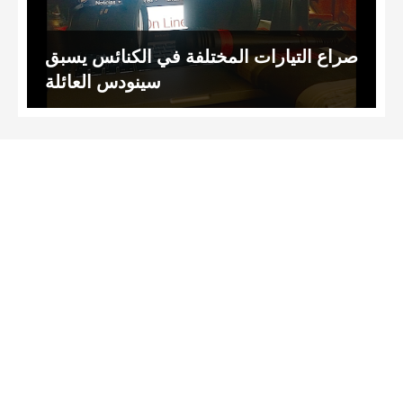
صراع التيارات المختلفة في الكنائس يسبق
سينودس العائلة