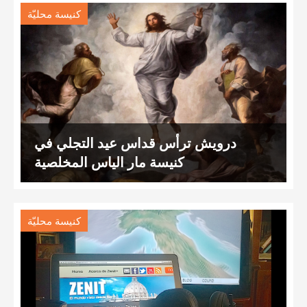
كنيسة محليّة
درويش ترأس قداس عيد التجلي في
كنيسة مار الياس المخلصية
كنيسة محليّة