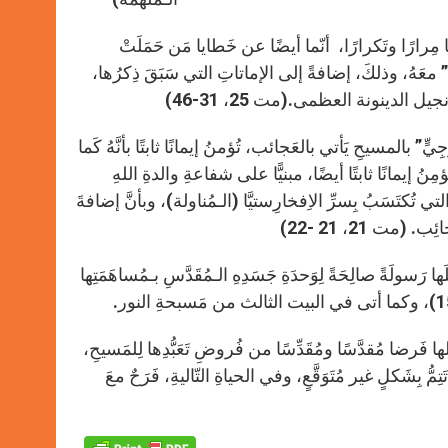
مِرارًا وتَكرارًا، أنّما أيضًا عن خَطايا مَن حَمَلَتْ
معَهُ، وذلكَ، إضافةً إلى الإماتاتِ التي سَبَقَ ذِكرُها،
يل الدينونة العظمى.(مت 25، 31-46)
 بالمسيحِ يَأتي بالعَجائب، تُؤمنُ إيمانًا ثابتًا بأنَّهُ كَما
ِنُ إيمانًا ثابتًا أيضًا، مبنيًّا على شفاعةِ والدةِ اللهِ
 تُكتَسَبُ بِسرِّ الاِفخارِستيَّا (الـمُناولة)، وبأنَّ إضافةَ
(مت 21، 21 -22)
ا رَسولَةً صالِحَةً لِوَحدَةِ جَسَدِهِ الـمُقَدَّسِ بـمُساهَمَتِها
ا فَرضا مُقدَّسًا ومُقَدِّسًا من فُروضِ تَعَبُّدِها لِلمَسيحِ،
 بِشَكلٍ غير مُتَوَقَّعٍ، وفي الحياةِ التّاليةِ، فَرَحٌ معَ