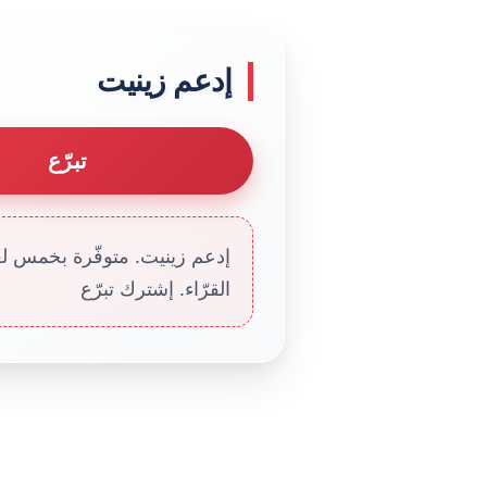
إدعم زينيت
تبرّع
إدعم زينيت. متوفّرة بخمس لغا
القرّاء. إشترك تبرّع