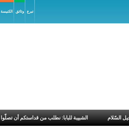
تبرع
وثائق
الكنيسة و
مار فرنسيس تعلّم إنجيل السّلام
الشبيبة للبابا: نطل