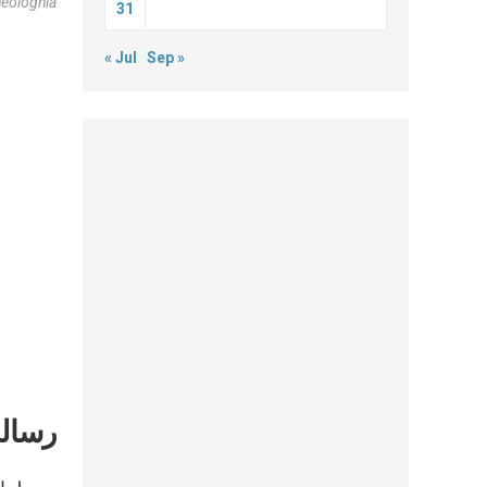
heologhia
31
« Jul
Sep »
رسالة