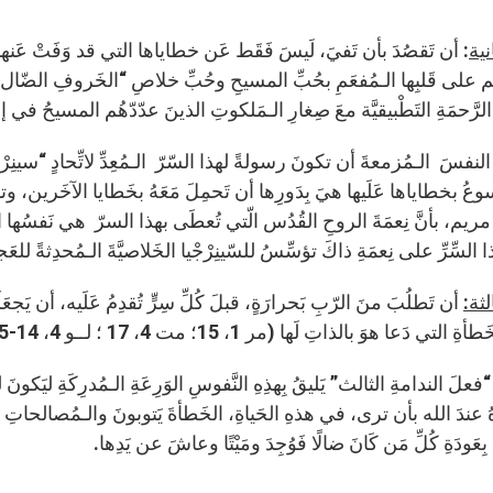
انية
: أن تَقصُدَ بأن تَفيَ، لَيسَ فَقَط عَن خطاياها التي قد وَفَتْ عَنها 
 على قَلبِها الـمُفعَمِ بحُبِّ المسيحِ وحُبِّ خلاصِ “الخَروفِ الضّال” 
الرَّحمَةِ التَطْبيقيَّة معَ صِغارِ الـمَلكوتِ الذينَ عدّدّهُم المسيحُ في إنج
 الـمُزمعةَ أن تكونَ رسولةً لهذا السّرّ الـمُعِدِّ لاتِّحادٍ “سينِرْجِيٍّ”
سوعُ بخطاياها عَلَيها هيَ بِدَورِها أن تَحمِلَ مَعَهُ بخَطايا الآخَرين، وتؤم
مريم، بأنَّ نِعمَةَ الروحِ القُدُس الّتي تُعطَى بهذا السرّ هي نَفسُها التي
ا السِّرِّ على نِعمَةِ ذاكَ تؤسِّسُ للسّينِرْجْيا الخَلاصيَّةَ الـمُحدِثةً للعَجائِب. 
الثة:
أن تَطلُبَ منَ الرّبِ بَحرارَةٍ، قبلَ كُلِّ سِرٍّ تُقدِمُ عَلَيه، أن يَجعَلَه
دَعا هوَ بالذاتِ لَها (مر 1، 15؛ مت 4، 17 ؛ لــو 4، 14-15)، وكما أتى في البيت الثالث من مَسبحةِ النور.
الندامةِ الثالث” يَليقُ بِهذِهِ النَّفوسِ الوَرِعَةِ الـمُدرِكَةِ ليَكونَ له
 عندَ الله بأن ترى، في هذهِ الحَياةِ، الخَطأةَ يَتوبونَ والـمُصالحاتِ تَتِمُّ
عَودَةِ كُلِّ مَن كَانَ ضالًا فَوُجِدَ ومَيْتًا وعاشَ عن يَدِها.