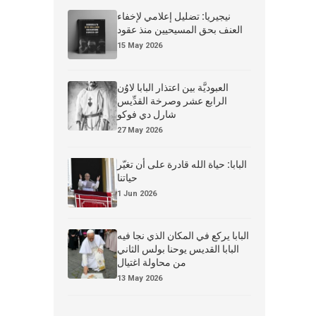
نيجيريا: تضليل إعلامي لإخفاء
العنف بحق المسيحيين منذ عقود
15 May 2026
العبوديَّة بين اعتذار البابا لاوُن
الرابع عشر وصرخة القدِّيس
شارل دي فوكو
27 May 2026
البابا: حياة الله قادرة على أن تغيّر
حياتنا
1 Jun 2026
البابا يركع في المكان الذي نجا فيه
البابا القديس يوحنا بولس الثاني
من محاولة اغتيال
13 May 2026