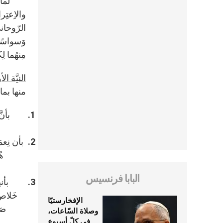
لما كانَ
والاِعتِرا
الرّوحاني
وَسواسًا أ
مِنهُما لِ
النيَّة ال
منها بما
بأنَّ
بأن نِعم
هُ
البابا فرنسيس
بأن
الإفخارستيّا
صَ
وصلاة السّاعات،
في كلّ أسبوع