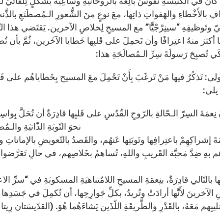
 في الكنيسةِ نفوسٌ بالِغَةٌ بالروحانيَّةِ وساعِيَةٌ بشكلٍ تِلقائيٍّ 
فِ بالأَخْطاءِ والهَفواتِ ذاتِها، معَ نوعٍ منَ الشُّعورِ الـمُصطَنَعِ بالذَّنب، يُ
ّ وتَوظيفِهِ “سينِرْجْيًّا” مع المسيحِ لِخلاصِ الآخرين. يَقتَضي هذا التّمي
كثرَ منهُ اعتِرافًا وأن تَحمِلَ على قَلبِها خَطايا الآخَرين، ثُمَّ بأن تُضيفَ بِ
كَي تُصبِحَ رَسولَةَ سِرِّ الـمُصالَحَةِ هذا:
أولى
: تَذكُرُ فيها مَنْ تَرغَبَ بِأَنْ تَحْمِلَ معَ المسيح بِخَطاياهُم على قَلب
 يلي:
 نِعمَةَ السِرّ الـحّالةِ بالرّوحِ القُدُسِ على قَلبِها قادِرَةٌ أن تُحَلَّ بِوا
نحوَ التّوبَةِ الذّاتيَةِ و
َةَ إشراكِهِمْ باعتِرافِها وتَوبَتِها عَنهُم، والقَصدُ بالتّعويضِ بالإماتاتِ
م بهِ ضِدَّ مَحبَّة القَريبِ واللهِ، تُساهمُ بخَلاصِهم، في حالِ تَعَ
ها بالتّالي قادِرَةٌ، بنِعمَةِ المسيحِ اللامُتناهيَةِ المسكوبَةِ في “سرِّ ا
ليبِهم مَعَهُ، بالقَدْرِ والطَّريقَةِ اللّذَين يَشاءَهُما هُوَ. (القدّيس