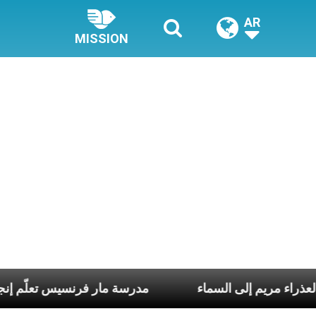
AR
MISSION
ّي الربّ يسوع وانتقال العذراء مريم إلى السماء
مدرسة 