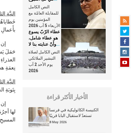
وكلّ يوم، هما
النص الكامل
النَّفَس في حياة
النيَّة الث
للمقابلة العامّة مع
الكنيسة
المؤمنين يوم
خَطاياهُم
الأربعاء 5 آب 2026
بأَعمالِ 
عطاء الرّبّ يسوع
هو عطاء شامل،
إن النفسَ
وأنّ عنايته بنا لا
تغيب عنّا أبدًا
حَمَلَ يَ
النص الكامل لصلاة
التبشير الملائكي
العذراءِ 
يوم الأحد 2 آب
نِعمَةِ هذ
2026
النيَّة الث
بِتَوبَةِ الخَطأةِ التي 
الأخبار الأكثر قراءة
إن “فعلَ 
الكنيسة الكاثوليكية في فرنسا
لها أجرُهُ
تستعدّ لاستقبال البابا قريبًا
المسيحِ بِ
8 May 2026