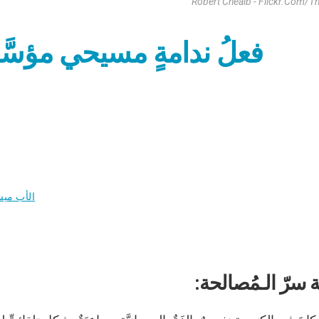
Robert Cheaib - Flickr.com/t
فعلُ ندامةٍ مسيحي مؤسَّس
الأب ميش
 سرّ الـمُصالحة: