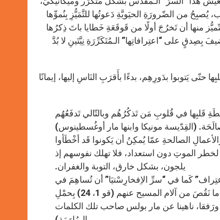
لعيش هذا “السرّ” الـمُقَدَّس بشكل مُتَكرِّر وميكانيكيّ،
صبِحُ من الضّرورَةِ الحيَويَّةِ دَعوتُها للتَّمَيُّزِ بِنُموِّها
ُّز منها أن تَخرُجَ أولًا من قَوقَعَةِ خَطايا باتَ ذِكرُها
صِدقٍ على “اعتِرافاتِها” الـمُتَكَرِّرَةِ نِيَّتَينِ لا بُدَّ
ِها حتّى يَتوبوا بدَورِهِم، بدءًا بأَقرَبِ النَاسِ إليها، إيمانًا
سِطَةِ قَلبِها في قُلوبِ مَن تَذكُرُهُم وبالتّالي تَدفَعُهُم
الـمُصالَحَة. (القِدّيسة مونيكا وابنها مار أوغُسطينوس)
 والأعمالِ الصالحةِ عمّا يُمكِنُ أن يَكونوا قَد أخْطَأوا
رَّضوا لخطر الموتِ دون استعداد، فلا تهلك نفوسهم إذ
يلجون، بشكل خارق، التوبة والغفران.
لاعتِراف” كَما في “سرِّ الاِفخارِسْتيَا” أن تُساهِمَ في
خَلاصِ الآخرينَ لأَنَّها أرادَتْ وتُريدُ، بكلِّ جَوارِحِها، أن تُكمِلَ في جَسَدِها ما نَقُصَ من آلام المسيح عنهم (قو 1، 24) بِحمْلِ
َتان رِيتا ورَفقا، ناهينا عن مار بولس صاحب تلك الكلمات
الـمُلهَمَة)