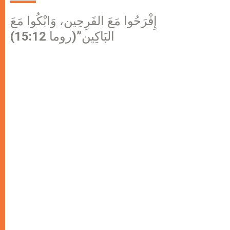
إِفْرَحُوا مَعَ الفَرِحِين، وَابْكُوا مَعَ
البَاكِين”(روما 15:12)