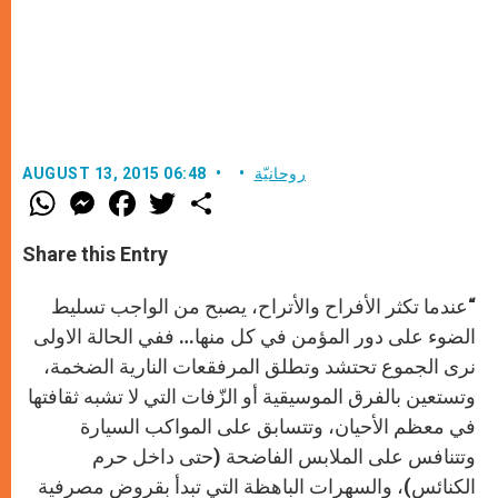
روحانيّة
AUGUST 13, 2015 06:48
W
M
F
T
S
h
e
a
w
h
a
s
c
i
a
t
s
e
t
r
Share this Entry
s
e
b
t
e
A
n
o
e
p
g
o
r
“عندما تكثر الأفراح والأتراح، يصبح من الواجب تسليط
p
e
k
r
الضوء على دور المؤمن في كل منها… ففي الحالة الاولى
نرى الجموع تحتشد وتطلق المرفقعات النارية الضخمة،
وتستعين بالفرق الموسيقية أو الزّفات التي لا تشبه ثقافتها
في معظم الأحيان، وتتسابق على المواكب السيارة
وتتنافس على الملابس الفاضحة (حتى داخل حرم
الكنائس)، والسهرات الباهظة التي تبدأ بقروض مصرفية