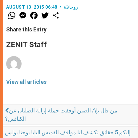
روحانيّة
AUGUST 13, 2015 06:48
W
M
F
T
S
h
e
a
w
h
a
s
c
i
a
t
s
e
t
r
Share this Entry
s
e
b
t
e
A
n
o
e
p
g
o
r
ZENIT Staff
p
e
k
r
View all articles
من قال بإنّ الصين أوقفت حملة إزالة الصلبان عن
الكنائس؟
إليكم 5 حقائق تكشف لنا مواقف القديس البابا يوحنا بولس