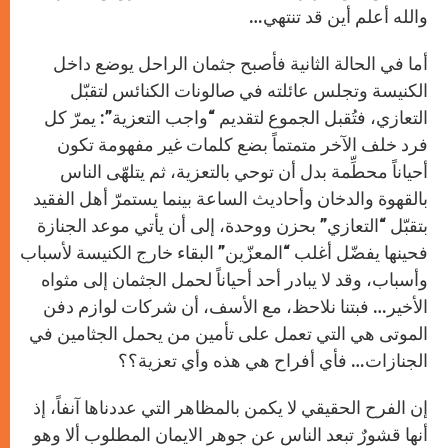
والله أعلم أين قد تنتهي…
أما في الحالة الثانية فأصبح جثمان الراحل يوضع داخل
الكنيسة وتجلس عائلته في صالونات الكنائس لتقبّل
التعازي، فتُقبل الجموع لتقديم “واجب التعزية”: يمرّ كل
فرد خلف الآخر متمتماً بضع كلمات غير مفهومة تكون
أحياناً محطِّمة بدل أن توحي بالتعزية، ثم يتلهّى الناس
بالقهوة والدخان وأحاديث الساعة بينما يستمرّ أهل الفقيد
بتقبّل “التعازي” بحزن ووحدة، إلى أن يأتي موعد الجنازة
فحينها يفضّل أغلب “المعزّين” البقاء خارج الكنيسة لأسباب
وأسباب، وقد لا يبادر أحد أحياناً لحمل الجثمان إلى مثواه
الأخير… فبتنا نلاحظ، مع الأسف، أن شركات لوازم دفن
الموتى هي التي تعمل على تأمين من يحمل الجثامين في
الجنازات… فأي أفراح هي هذه وأي تعزية؟؟
إن الفرح الحقيقي لا يكمن بالمظاهر التي عددناها آنفاً، إذ
أنها قشورٌ تبعد الناس عن جوهر الايمان المطلوب ألا وهو