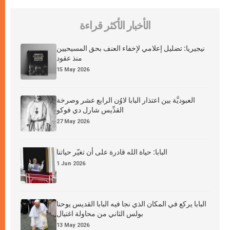
الأخبار الأكثر قراءة
نيجيريا: تضليل إعلامي لإخفاء العنف بحق المسيحيين
منذ عقود
15 May 2026
العبوديَّة بين اعتذار البابا لاوُن الرابع عشر وصرخة
القدِّيس شارل دي فوكو
27 May 2026
البابا: حياة الله قادرة على أن تغيّر حياتنا
1 Jun 2026
البابا يركع في المكان الذي نجا فيه البابا القديس يوحنا
بولس الثاني من محاولة اغتيال
13 May 2026