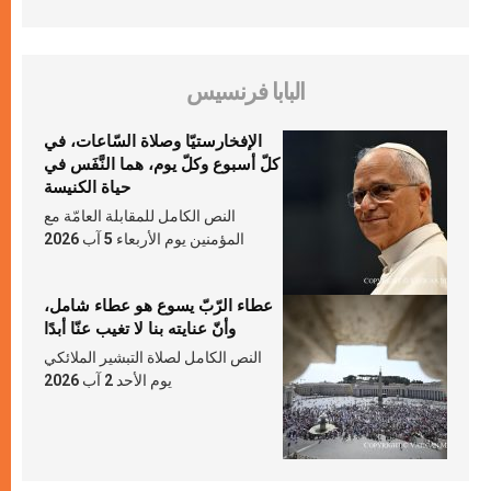
البابا فرنسيس
الإفخارستيّا وصلاة السّاعات، في
كلّ أسبوع وكلّ يوم، هما النَّفَس في
حياة الكنيسة
النص الكامل للمقابلة العامّة مع
المؤمنين يوم الأربعاء 5 آب 2026
عطاء الرّبّ يسوع هو عطاء شامل،
وأنّ عنايته بنا لا تغيب عنّا أبدًا
النص الكامل لصلاة التبشير الملائكي
يوم الأحد 2 آب 2026