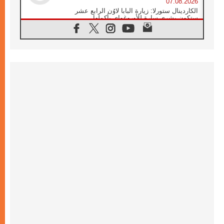
07.08.2026
الكاردينال ستورلا: زيارة البابا لاوُن الرابع عشر
ستكون بشرى سارة للأوروغواي بأكملها
07.08.2026
الفاتيكان يعلن برنامج الزيارة الرسولية للبابا لاوُن
الرابع عشر إلى فرنسا
07.08.2026
في الذكرى الـ ٨١ لحادثة هيروشيما الكنيسة في
اليابان تنظم ١٠ أيام للصلاة على نية السلام
07.08.2026
الكنيسة في الأوروغواي: زيارة البابا ستعزز
الإيمان والرجاء
06.08.2026
الاجتماع الشهري للمطارنة الموارنة
06.08.2026
الكاردينال روسي: زيارة البابا لاوُن إلى الأرجنتين
هي تكريم للبابا فرنسيس
06.08.2026
زيارة البابا إلى البيرو ستكون زمن نعمة ومصالحة
ورجاء