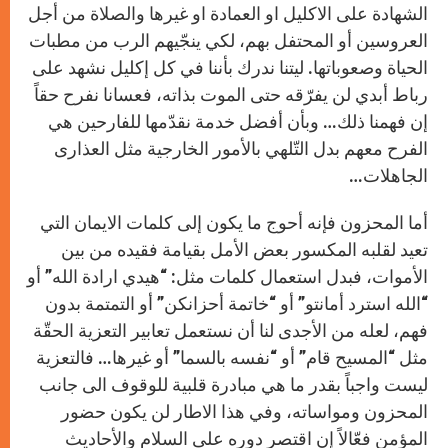
الشهادة على الاكليل او العمادة او غيرها والصلاة من أجل
العروسين أو المحتفل بهم، لكي ينجّيهم الرب من مطبات
الحياة وصعوباتها. ليتنا ندرك بأننا في كل إكليل نشهد على
رباط أبدي لن يفرّقه حتى الموت بذاته، فعسانا نفرح حقاً
إن فهمنا ذلك… وبأن أفضل خدمة نقدّمها للفارحين هي
الفرح معهم بدل التّلهي بالأمور الخارجية مثل العذارى
الجاهلات…
أما المحزون فإنه أحوج ما يكون إلى كلمات الايمان التي
تعيد لقلبه المكسور بعض الأمل بقيامة فقيده من بين
الأموات، فبدل استعمال كلمات مثل: “هيدي ارادة الله” أو
“الله استرد أمانتو” أو “خاتمة أحزانكن” أو التمتمة بدون
فهم، لعله من الأجدى لنا أن نستعمل تعابير التعزية الحقّة
مثل “المسيح قام” أو “نفسه بالسما” أو غيرها… فالتعزية
ليست واجباً بقدر ما هي مبادرة قلبية للوقوف الى جانب
المحزون ومواساته، وفي هذا الاطار لن يكون حضور
المؤمن فعّالاً إن اقتصر دوره على السلام والأحاديث