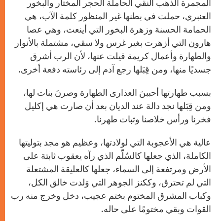
المجمرة الذهب النقي الحاملة الحجر المختار والبخور
العنبري، حملت في بطنها غير المنظور كلمة الآب، هي
الحمامة الحسنة وزهرة البخور التي أينعت، وهي عصا
هارون التي أزهرت بغير غرس ولا سقي، مشتملة بالأنوار
والطهارة وأعمال كريمة قيلت عنها، لأن الرب أشرق
جسديًا منها، ومن قِبَلها رجع آدم إلى رئاسته دفعة أخرى.
بسبب طهارتها أحببنَ العذارى الطهارة وصرنَ بنات لها،
ومن قِبَلها نجد دالة عند الديان بعد أن صارت هي إكليل
فخرنا ورأس خلاصنا وثبات طهرنا.
عالية هي الأعجوبة التي لولادتها، وعظيم هو مجد بتوليتها
الكاملة، الذي جعلها كالسُلّم الذي رآه يعقوب ثابتة على
الأرض ومرتفعة إلى السماء، جعلها كالعليقة المشتعلة
التي لم تحترق، وككنز الجوهر التي وَلدت خالق الكل،
وكباب المشرق المختوم بختم عجيب، دخل وخرج منه رب
القوات وبقي مختومًا على حاله.