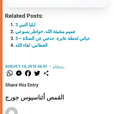
Related Posts:
ايليا النبي 3
تتميم مشيئة الله. خواطر يسوعي
حياتي لحظة عابرة. حدثني عن الصلاة – 3
الغطاس: لقاء الله
روحانيّة
AUGUST 14, 2015 06:01
W
M
F
T
S
h
e
a
w
h
a
s
c
i
a
t
s
e
t
r
Share this Entry
s
e
b
t
e
A
n
o
e
p
g
o
r
القمص أثناسيوس جورج
p
e
k
r