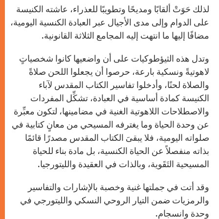
لذلك حَوَتْ ألقابًا ومديحًا وتطويبًا للعذراء، عاشته الكنيسة
على الدوام وإلى مدى الأجيال عبر العبادة الكنسية اليومية،
مضافًا إليها ما انتهت إليه المجامع الثلاثة القانونية.
وتدل هذه الثيؤطوكيات على أن واضعيها كانوا شخصياتٍ
لاهوتيةً ونسكية بارعة، حرصوا أن يجعلوا اللحن صلاةً
والصلاة لحنًا، وأدخلوا تفاسير الكتاب المقدس لآباء
الكنيسة كمادة أساسية في العبادة، تشكِّل المفردات
والاصطلاحات اللاهوتية الغنية في مضامينها، لتكون معبِّرة
عن وحدة الحياة وما يغترفه المسيحي من معانٍ كتابية في
صلواته اليومية، فلا يبقىَ الكتاب المقدس مصدرًا قائمًا
بذاته منفصلاً عن الحياة الكنسية، بل مادة بناء للحياة
المسيحية التَقَوية، وبالذات في العقيدة والليتورجيا.
وقد أتت في جملتها غنية وخصبة بالإشارات والتفاسير
والرمزيات ضمن التيار الروحي النسكي والليتورجي في
وحدة وانسجام.