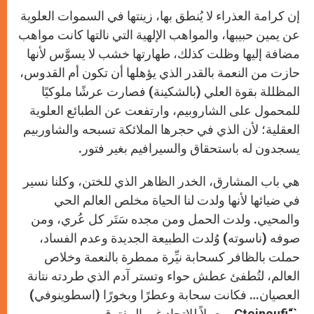
إن كرامة العذراء لا يُنطق بها، زينتها في السموات العلوية
عن يمين حبيبها، والمواهب الإلهية التي نالتها كانت مواهب
مضافة إليها وظلت كذلك، طهارتها خشب لا يسوَّس لأنها
حازت من النعمة بالقدر الذي يؤهلها أن تكون أم القدوس،
المظللة بقوة العلي (بالشكينة) فصارت عرشًا ملوكيًا
للمحمول على الشاروبيم، وارتفعت عن الطبائع العلوية
العقلية؛ لأن الذي في حجرها الملائكة تسبحه والشاوربيم
يسجدون له باستحقاق والسيرافيم بغير فتور.
هي باب المشارق، الخدر الظاهر الذي للختن، وكلنا نسير
في ضيائها لأنها ولدت لنا الحياة مخلص العالم الحي
والمحيي. ولدت الحمل ومن مجده سَتَر كل عُري، ومن
صوفه (ناسوته) وُلدت الطبيعة الجديدة وعدم الفساد،
حملت بالظافر كسحابة نيِّرة ممطرة بالنعمة وخلاص
العالم، لتُطفئ عطش حواء وتستر آدم الذي طردته نتانة
العصيان… فكانت سحابة وعطرًا وبخورًا (اسطوينوفي)
`
“
Ctoinoufi
ومعملاً للاتحاد غير المفترق.