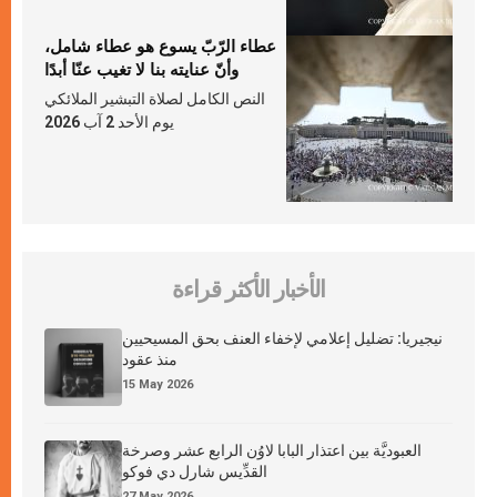
عطاء الرّبّ يسوع هو عطاء شامل،
وأنّ عنايته بنا لا تغيب عنّا أبدًا
النص الكامل لصلاة التبشير الملائكي
يوم الأحد 2 آب 2026
الأخبار الأكثر قراءة
نيجيريا: تضليل إعلامي لإخفاء العنف بحق المسيحيين
منذ عقود
15 May 2026
العبوديَّة بين اعتذار البابا لاوُن الرابع عشر وصرخة
القدِّيس شارل دي فوكو
27 May 2026