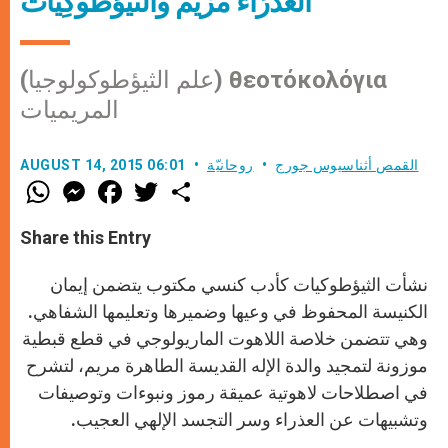
العَذْرَاءُ مَرْيَمُ والثِّيؤطُوكِيَّاتُ
(علم الثيؤطوكولوجيا) θεοτόκολόγια
المريميات
القمص أثناسيوس جورج
روحانيّة
AUGUST 14, 2015 06:01
W
M
F
T
S
h
e
a
w
h
a
s
c
i
a
t
s
e
t
r
Share this Entry
s
e
b
t
e
A
n
o
e
p
g
o
r
نشأت الثيؤطوكيات كأدب كنسي مكتوب يتضمن إيمان
p
e
k
r
الكنيسة المحفوظ في وعيها وضميرها وتعليمها الشفاهي.
وهي تتضمن خلاصة اللاهوت الماريولوجي في قطع قبطية
موزونة لتمجيد والدة الإله القديسة الطاهرة مريم، لتشرح
في اصطلاحات لاهوتية عميقة رموز ونبوءات وتوصيفات
وتشبيهات عن العذراء وسر التجسد الإلهي العجيب.