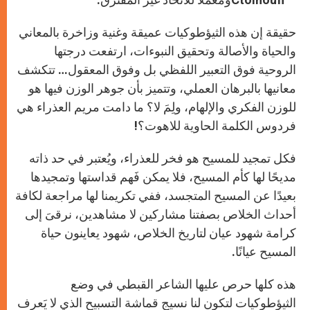
حقيقة إن هذه الثيؤطوكيات عميقة وغنية وزاخرة بالمعاني
والحياة والأصالة وتحقيق النبوءات، ارتفعت درجتها
الروحية فوق التعبير اللفظي بل وفوق المعقول… تتكشف
معانيها بالبرهان العملي، وتتميز بأن جوهر الوزن فيها هو
للوزن الفكري والإلهام، ولِمَ لا؟ ما دامت مريم العذراء هي
فردوس الكلمة الحاوية للاهوت؟!
فكل تمجيد للمسيح هو فخر للعذراء، ويُعتبر في حد ذاته
مديحًا لها كأم المسيح، فلا يمكن فَهم قداستها وتمجيدها
بعيدًا عن المسيح المتجسد، ففي تكريمنا لها مراجعة لكافة
أحداث الخلاص بصفتنا مشاركين لا مشاهدين، نرقىَ إلى
كرامة شهود عيان لتاريخ الخلاص، شهود يعاينون حياة
المسيح عيانًا.
هذه كلها حرص عليها الشاعر القبطي في وضع
الثيؤطوكيات لتكون لنا نسيج قماشة التسبيح الذي لا يَعرف