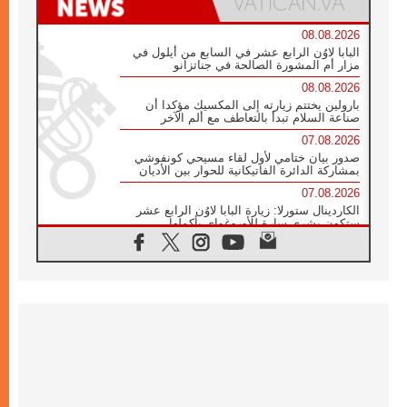
08.08.2026
البابا لاوُن الرابع عشر في السابع من أيلول في
مزار أم المشورة الصالحة في جناتزانو
08.08.2026
بارولين يختتم زيارته إلى المكسيك مؤكدا أن
صناعة السلام تبدأ بالتعاطف مع ألم الآخر
07.08.2026
صدور بيان ختامي لأول لقاء مسيحي كونفوشي
بمشاركة الدائرة الفاتيكانية للحوار بين الأديان
07.08.2026
الكاردينال ستورلا: زيارة البابا لاوُن الرابع عشر
ستكون بشرى سارة للأوروغواي بأكملها
07.08.2026
الفاتيكان يعلن برنامج الزيارة الرسولية للبابا لاوُن
الرابع عشر إلى فرنسا
07.08.2026
في الذكرى الـ ٨١ لحادثة هيروشيما الكنيسة في
اليابان تنظم ١٠ أيام للصلاة على نية السلام
07.08.2026
الكنيسة في الأوروغواي: زيارة البابا ستعزز
الإيمان والرجاء
06.08.2026