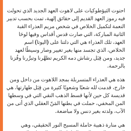
احتوت الثيؤطوكيات على لاهوت العهد الجديد الذي تحولت
فيه رموز العهد القديم إلى حقائق إلهية، تمت بحسب تدبير
النعمة لتكميل الخلاص في شخص مريم العذراء القبة
الثانية المباركة، التي صارت قدس أقداس وفيها لوحَا
العهد، تلك العذراء هي التي دلتنا على (اليوتا) اسم
الخلاص، الذي تجسد منها بغير تغيير وصار وسيطًا لعهد
جديد، ومن قِبَل رشاش دمه الكريم تطهَّرنا وتبرَّرنا وفُزنا
بالرحمة.
هذه هي العذراء المتسربلة بمجد اللاهوت من داخل ومن
خارج، قدمت لله شعبًا وشعوبًا كثيرة من قِبَل طهارتها. هي
قديسة كل حين لأنها قسط الذهب النقي التي في وسطها
المن المخفي، حملت في بطنها المَنّ العقلي الذي أتى من
الآب، ولدته بغير دنس ولا مباضعة.
هي منارة ذهبية حاملة المسيح النور الحقيقي، وهي