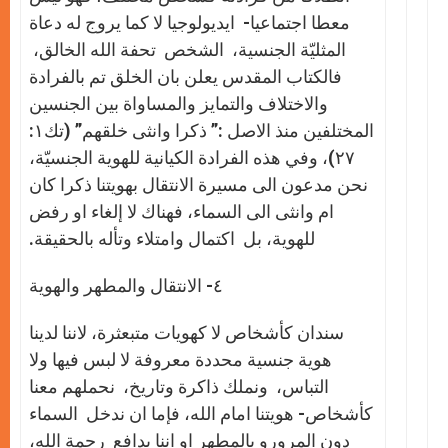
معطا اجتماعيا- ايديولوجيا لا كما يروج له دعاة
المثليّة الجنسية، الشخص تحفة الله الخالق،
فالكتاب المقدس يعلن بان الخلق تم بالفرادة
والاختلاف والتمايز والمساواة بين الجنسين
المختلفين منذ الاصل :” ذكرا وانثى خلقهم” (تك١:
٢٧)، وفي هذه الفرادة الكيانية للهوية الجنسيّة،
نحن مدعون الى مسيرة الانتقال بهويتنا ذكرا كان
ام وانثى الى السماء، فهناك لا إلغاء او رفض
للهوية، بل اكتمال وامتلاء وتأله بالحقيقة.
٤- الانتقال والمطهر والهوية
سندان كأشخاص لا كهويات متبعثرة، لاننا لدينا
هوية جنسية محددة معروفة لا لبس فيها ولا
التباس، ونملك ذاكرة وتاريخ، نحملهم معنا
كأشخاص- هويتنا امام الله، فإما ان ندخل السماء
دون المرورو بالمطهر او اننا بدافع رحمة الله،