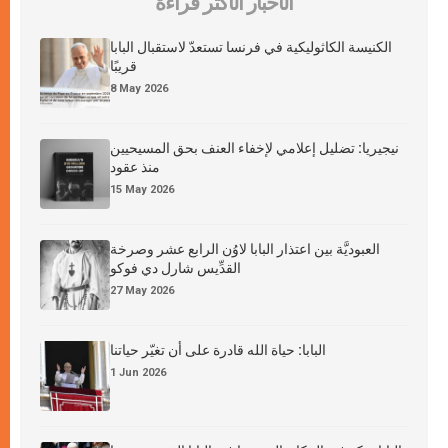
الأخبار الأكثر قراءة
الكنيسة الكاثوليكية في فرنسا تستعدّ لاستقبال البابا
قريبًا
8 May 2026
نيجيريا: تضليل إعلامي لإخفاء العنف بحق المسيحيين
منذ عقود
15 May 2026
العبوديَّة بين اعتذار البابا لاوُن الرابع عشر وصرخة
القدِّيس شارل دي فوكو
27 May 2026
البابا: حياة الله قادرة على أن تغيّر حياتنا
1 Jun 2026