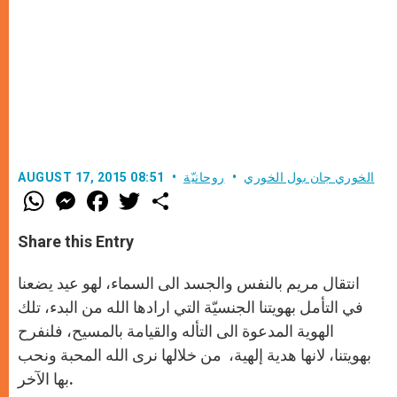
الخوري جان بول الخوري
روحانيّة
AUGUST 17, 2015 08:51
W
M
F
T
S
h
e
a
w
h
a
s
c
i
a
t
s
e
t
r
Share this Entry
s
e
b
t
e
A
n
o
e
p
g
o
r
انتقال مريم بالنفس والجسد الى السماء، لهو عيد يضعنا
p
e
k
r
في التأمل بهويتنا الجنسيّة التي ارادها الله من البدء، تلك
الهوية المدعوة الى التأله والقيامة بالمسيح، فلنفرح
بهويتنا، لانها هدية إلهية، من خلالها نرى الله المحبة ونحب
بها الآخر.