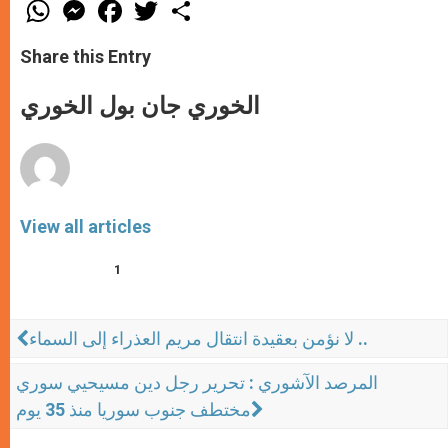
W
M
F
T
S
h
e
a
w
h
a
s
c
i
a
t
s
e
t
r
Share this Entry
s
e
b
t
e
A
n
o
e
p
g
o
r
الخوري جان بول الخوري
p
e
k
r
View all articles
1
لا نؤمن بعقيدة انتقال مريم العذراء إلى السماء ..
المرصد الآشوري : تحرير رجل دين مسيحيي سوري
مختطف جنوب سوريا منذ 35 يوم