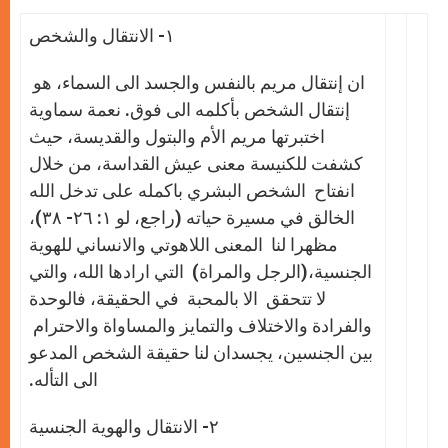
١- الانتقال والشخص
ان إنتقال مريم بالنفس والجسد الى السماء، هو
إنتقال الشخص بأكلمه الى فوق. نعمة سماوية
اختبرتها مريم اﻷم والبتول والقديسة، حيث
كشفت للكنيسة معنى عيش القداسة، من خلال
انفتاح الشخص البشري باكمله على تدخل الله
الخالق في مسيرة حياته (راجع، لو ١: ٢٦- ٣٨)،
مظهرا لنا المعنى اللاهوتي والانساني للهوية
الجنسية،(الرجل والمراة) التي ارادها الله، والتي
لا تتحقق الا بالمحبة في الحقيقة، فالوحدة
والفرادة والاختلاف والتمايز والمساواة والاحترام
بين الجنسين، يجسدان لنا حقيقة الشخص المدعو
الى التأله.
٢- الانتقال والهوية الجنسية