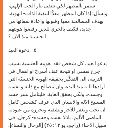
سنمر بالمطهر لكي نتنقى بنار الحب الإلهي،
ونسأل: إذا كان المطهر معدًّا لتنقية الذات- الهوية،
بهدف المصالحة معها وقبولها واعادة شفائها من
جديد، فكيف بالحري للذين رفضوا هويتهم
الجنسية منذ الآن ؟
٥- دعوة العيد
يدعو العيد، كل شخص فقد هويته الجنسية بسبب
جرح نفسي او نتيجة عنف أسريّ او اهمال في
التربية، الى التفكّير بحقيقة الهوية الجنسيّة التي
ارادها الله منذ البدء، وان يتصالح مع ذاته و نفسه
وجسده، ولكي يحقق الغاية، فليتامل بسر جسد
المسيح الاله والانسان الذي عرف كشخص كامل
ان يحب ويغفر للآخر ويشفيه ويحرره من عبودية
الماضي الأليم، باذلا نفسه وجسده- كرجل، في
سبيل الاحباء (راجع، يو ١٢: ٢٥) [الرجال والنساء].