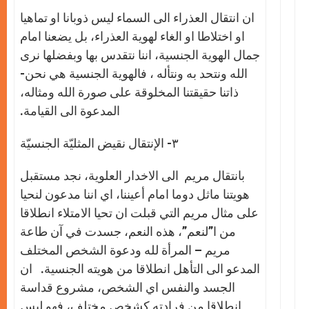
ان انتقال العذراء الى السماء ليس ذوبانا او تماهيا
او اختلاطا او الغاء لهوية العذراء، بل يضعنا امام
جمال الهوية الجنسية، اننا نتقدس بها وبفضلها نرى
الله ونتحد به ونتأله ، فالهوية الجنسية هي نحن-
ذاتنا حقيقتنا المخلوقة على صورة الله ومثاله،
المدعوة الى القيامة.
٣- الإنتقال نقيض المثليّة الجنسيّة
بانتقال مريم الى الاخدار العلوية، نجد مستقبل
هويتنا ماثل دوما امام أعيننا، اي اننا مدعون لنحيا
على مثال مريم التي قبلت ان تحيا الامتلاء انطلاقا
من ا”لنعم”، هذه النعم، جسدت في آن طاعة
مريم – المرأة لله ودعوة الشخص المختلف
المدعو الى التأهل انطلاقا من هويته الجنسية. ان
الجسد والنفس اي الشخص، مشروع قداسة
انطلاقا من فرادته كشخص مختلف، فهو ليس