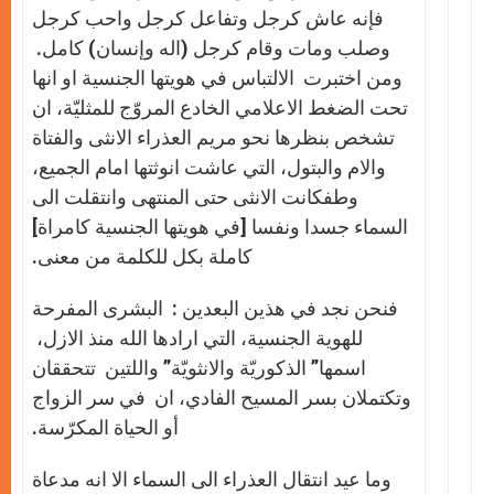
فإنه عاش كرجل وتفاعل كرجل واحب كرجل
وصلب ومات وقام كرجل (اله وإنسان) كامل.
ومن اختبرت الالتباس في هويتها الجنسية او انها
تحت الضغط الاعلامي الخادع المروّج للمثليّة، ان
تشخص بنظرها نحو مريم العذراء الانثى والفتاة
والام والبتول، التي عاشت انوثتها امام الجميع،
وطفكانت الانثى حتى المنتهى وانتقلت الى
السماء جسدا ونفسا [في هويتها الجنسية كامراة]
كاملة بكل للكلمة من معنى.
فنحن نجد في هذين البعدين : البشرى المفرحة
للهوية الجنسية، التي ارادها الله منذ الازل،
اسمها” الذكوريّة والانثويّة” واللتين تتحققان
وتكتملان بسر المسيح الفادي، ان في سر الزواج
أو الحياة المكرّسة.
وما عيد انتقال العذراء الى السماء الا انه مدعاة