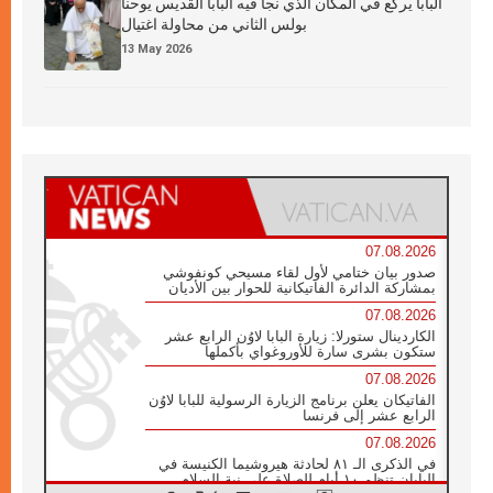
البابا يركع في المكان الذي نجا فيه البابا القديس يوحنا
بولس الثاني من محاولة اغتيال
13 May 2026
07.08.2026
صدور بيان ختامي لأول لقاء مسيحي كونفوشي
بمشاركة الدائرة الفاتيكانية للحوار بين الأديان
07.08.2026
الكاردينال ستورلا: زيارة البابا لاوُن الرابع عشر
ستكون بشرى سارة للأوروغواي بأكملها
07.08.2026
الفاتيكان يعلن برنامج الزيارة الرسولية للبابا لاوُن
الرابع عشر إلى فرنسا
07.08.2026
في الذكرى الـ ٨١ لحادثة هيروشيما الكنيسة في
اليابان تنظم ١٠ أيام للصلاة على نية السلام