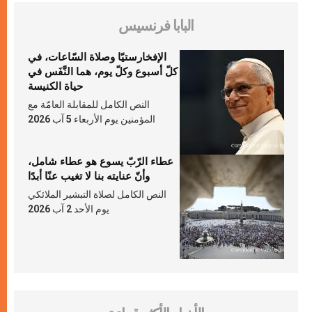
البابا فرنسيس
الإفخارستيّا وصلاة السّاعات، في
كلّ أسبوع وكلّ يوم، هما النَّفَس في
حياة الكنيسة
النص الكامل للمقابلة العامّة مع
المؤمنين يوم الأربعاء 5 آب 2026
عطاء الرّبّ يسوع هو عطاء شامل،
وأنّ عنايته بنا لا تغيب عنّا أبدًا
النص الكامل لصلاة التبشير الملائكي
يوم الأحد 2 آب 2026