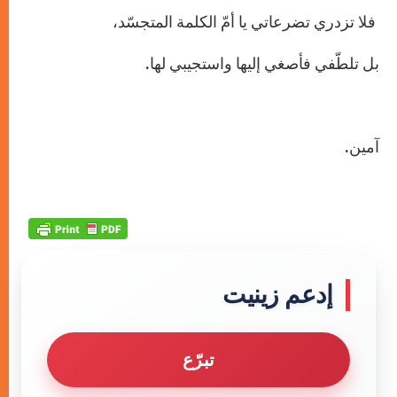
فلا تزدري تضرعاتي يا أمّ الكلمة المتجسّد،
بل تلطّفي فأصغي إليها واستجيبي لها
.
آمين
.
إدعم زينيت
تبرّع