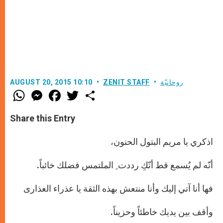
روحانيّة
ZENIT STAFF
AUGUST 20, 2015 10:10
W
M
F
T
S
h
e
a
w
h
a
s
c
i
a
t
s
e
t
r
Share this Entry
s
e
b
t
e
A
n
o
e
p
g
o
r
اذكري يا مريم البتول الحنون،
p
e
k
r
أنّه لم يُسمع قط أنّكِ رددت ِ الملتمس فضلك خائباً.
فها أنا آتي إليك وأنا منتعش بهذه الثقة يا عذراء العذارى
وأقف بين يديك خاطئاً وحزيناً
.