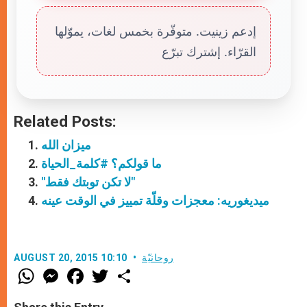
إدعم زينيت. متوفّرة بخمس لغات، يموّلها
القرّاء. إشترك تبرّع
Related Posts:
ميزان الله
ما قولكم؟ #كلمة_الحياة
"لا تكن توبتك فقط"
ميديغوريه: معجزات وقلّة تمييز في الوقت عينه
روحانيّة
AUGUST 20, 2015 10:10
W
M
F
T
S
h
e
a
w
h
a
s
c
i
a
t
s
e
t
r