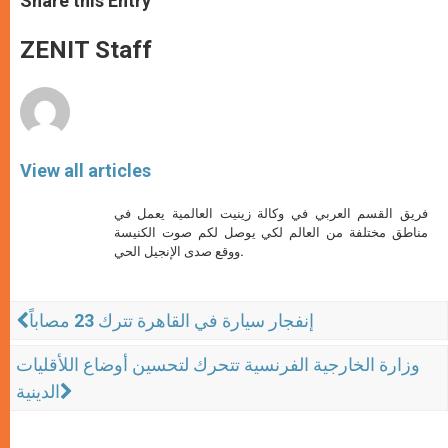
Share this Entry
s
e
b
t
e
A
n
o
e
p
g
o
r
ZENIT Staff
p
e
k
r
View all articles
فريق القسم العربي في وكالة زينيت العالمية يعمل في
مناطق مختلفة من العالم لكي يوصل لكم صوت الكنيسة
ووقع صدى الإنجيل الحي.
إنفجار سيارة في القاهرة تترك 23 مصاباً
وزارة الخارجية الفرنسية تتحرك لتحسين أوضاع اللأقليات
الدينية