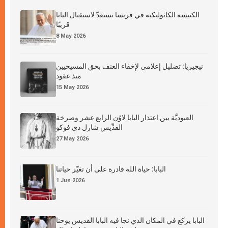
الكنيسة الكاثوليكية في فرنسا تستعدّ لاستقبال البابا
قريبًا
8 May 2026
نيجيريا: تضليل إعلامي لإخفاء العنف بحق المسيحيين
منذ عقود
15 May 2026
العبوديَّة بين اعتذار البابا لاوُن الرابع عشر وصرخة
القدِّيس شارل دي فوكو
27 May 2026
البابا: حياة الله قادرة على أن تغيّر حياتنا
1 Jun 2026
البابا يركع في المكان الذي نجا فيه البابا القديس يوحنا