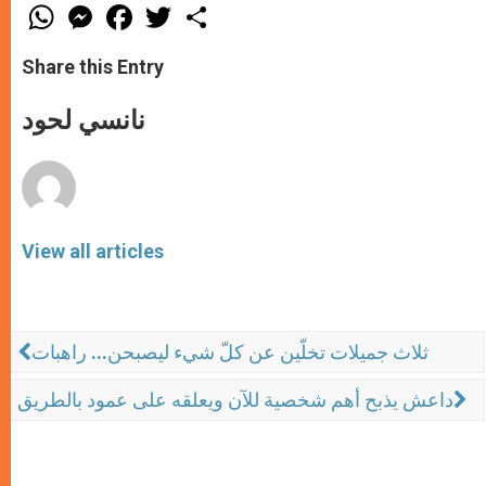
W
M
F
T
S
h
e
a
w
h
a
s
c
i
a
t
s
e
t
r
Share this Entry
s
e
b
t
e
A
n
o
e
p
g
o
r
نانسي لحود
p
e
k
r
View all articles
ثلاث جميلات تخلّين عن كلّ شيء ليصبحن... راهبات
داعش يذبح أهم شخصية للآن ويعلقه على عمود بالطريق