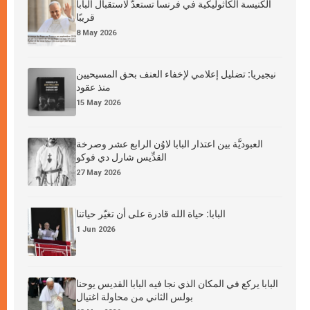
الكنيسة الكاثوليكية في فرنسا تستعدّ لاستقبال البابا
قريبًا
8 May 2026
نيجيريا: تضليل إعلامي لإخفاء العنف بحق المسيحيين
منذ عقود
15 May 2026
العبوديَّة بين اعتذار البابا لاوُن الرابع عشر وصرخة
القدِّيس شارل دي فوكو
27 May 2026
البابا: حياة الله قادرة على أن تغيّر حياتنا
1 Jun 2026
البابا يركع في المكان الذي نجا فيه البابا القديس يوحنا
بولس الثاني من محاولة اغتيال