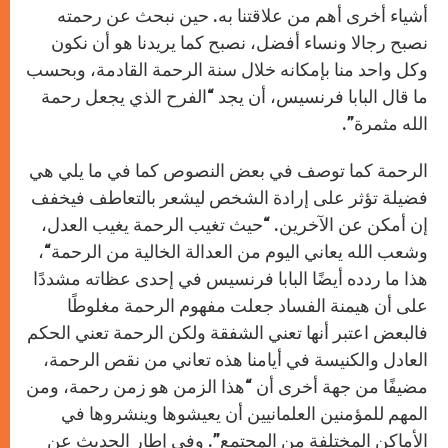
أشياء أخرى أهم من علاقتنا به. حين نبحث عن رحمته
نصبح رجالا ونساء أفضل، نصبح كما يريدنا هو أن نكون
وكل واحد منا بإمكانه خلال سنة الرحمة القادمة، وبحسب
ما قال البابا فرنسيس، أن يجد “الفرح الذي يجعل رحمة
الله مثمرة
.”
الرحمة كما توصف في بعض النصوص كما في ما يلي هي
فضيلة تؤثر على إرادة الشخص ليشعر بالتعاطف فيخفف
إن أمكن عن الآخرين.
“
حيث تغيب الرحمة يغيب العدل،
وشعب الله يعاني اليوم من العدالة الخالية من الرحمة
“
،
هذا ما ردده أيضًا البابا فرنسيس في إحدى عظاته مشددًا
على أن هيمنة الفساد جعلت مفهوم الرحمة مغلوطًا
فالبعض اعتبر أنها تعني الشفقة ولكن الرحمة تعني الحكم
العادل والكنيسة في أيامنا هذه تعاني من نقص الرحمة،
مضيفًا من جهة أخرى أن
“
هذا الزمن هو زمن رحمة، ومن
المهم للمؤمنين العلمانيين أن يعيشوها وينشروها في
الأماكن المختلفة من المجتمع
.”
وفي إطار الحديث عن