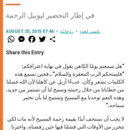
في إطار التحضير ليوبيل الرحمة
نانسي لحود
روحانيّة
AUGUST 20, 2015 07:46
W
M
F
T
S
h
e
a
w
h
a
s
c
i
a
t
s
e
t
r
Share this Entry
s
e
b
t
e
A
n
o
e
p
g
o
r
“هل سمعتم يومًا الكاهن يقول في نهاية اعترافكم:
p
e
k
r
“فليمنحكم الرب المغفرة والسلام”…فحين نسمع هذه
الكلمات نشعر وكأن، عبءًا أزيل عن كاهلنا لأن الله غسلنا
من خطايانا من خلال رحمته وسمح لنا أن نستمر من جديد،
وهذه النعم توحدنا مع المسيح وتسمح لنا بأن نختبر
سماحه
.
“
لا يجب أن نستخف أبدًا بقيمة رحمة المسيح لأنه مات لكي
نتحرر من الأوقات التي فشلنا فيها حين رفضناه، واخترنا