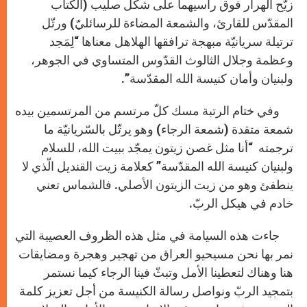
زيّح الهرار فوق رأسيهما على شكل صليب (الكتاب
المقدّس للقارئ، والشمعة المضاءة للرسائليّ) ورتّل
ترتيلة سريانيّة مبهجة ترافقها الهلاهل معناها “لِمَجد
وعظمة وجلال الثالوث القدّوس المتساوي في الجوهر،
ولبنيان وأمان كنيسة الله المقدّسة”.
وفي ختام الرتبة مسك كلّ مرتسم من المرتسمين بيده
شمعة متقدة (شمعة الرجاء) وهو يرتّل بالسّريانيّة ما
ترجمته “أنا مثل غصن زيتون يمجّد ببيت الله، للسلام
ولبنيان كنيسة الله المقدّسة” كعلامة زيت القنديل الّذي لا
ينطفئ وهو من زيت الزيتون الأصلي. فالشماس تعني
خادم في هيكل الربّ.
جاءت هذه السيامة في مثل هذه الظروف العصيبة التي
نمر بها نحن مسيحيو العراق من تهجير وهجرة ومضايقات
هنا وهناك لتعطينا الأمل وتبثّ فينا الرجاء كيما نستمر
بتمجيد الربّ ونواصل رسالة الكنيسة من أجل تعزيز كلمة