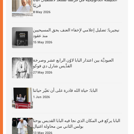
قريبًا
8 May 2026
نيجيريا: تضليل إعلامي لإخفاء العنف بحق المسيحيين
منذ عقود
15 May 2026
العبوديَّة بين اعتذار البابا لاوُن الرابع عشر وصرخة
القدِّيس شارل دي فوكو
27 May 2026
البابا: حياة الله قادرة على أن تغيّر حياتنا
1 Jun 2026
البابا يركع في المكان الذي نجا فيه البابا القديس يوحنا
بولس الثاني من محاولة اغتيال
13 May 2026