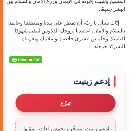
المسيح وتثبيت إخوته في الإيمان وزرع الأمان والسلام بين
البشر جميعًا.
إيّاك نسأل يا ربّ، أن تمطر على بلدنا ومنطقتنا وعالمنا
بالسلام والأمان. اعضدنا بروحك القدّوس لنبقى شهودًا
لقيامتك وحاملين لبشرى خلاصك وسلامك وتعزيتك
للبشريّة جمعاء.
إدعم زينيت
تبرّع
إدعم زينيت. متوفّرة بخمس لغات، يموّلها