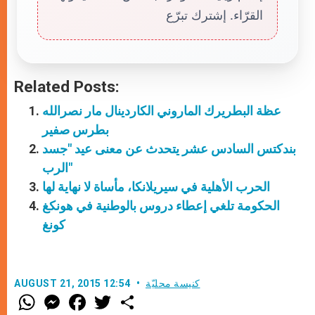
القرّاء. إشترك تبرّع
Related Posts:
عظة البطريرك الماروني الكاردينال مار نصرالله
بطرس صفير
بندكتس السادس عشر يتحدث عن معنى عيد "جسد
الرب"
الحرب الأهلية في سيريلانكا، مأساة لا نهاية لها
الحكومة تلغي إعطاء دروس بالوطنية في هونكغ
كونغ
كنيسة محليّة
AUGUST 21, 2015 12:54
W
M
F
T
S
h
e
a
w
h