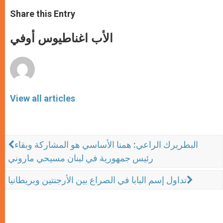
a
s
c
i
a
t
s
e
t
r
Share this Entry
s
e
b
t
e
A
n
o
e
p
g
o
r
الأب اغناطيوس أوفي
p
e
k
r
View all articles
البطريرك الراعي: همنا الأساسي هو المشاركة وبقاء
رئيس جمهورية في لبنان مسيحي ماروني
تداول إسم البابا في الصراع بين الأرجنتين وبريطانيا