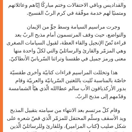
والقداديس وباقي الاحتفالات وختم مباركًا إيّاهم وعائلاتهم
ومتمنيًا لهم خدمة موفّقة في كرم الربّ الفسيح.
وجرت مراسيم السيامة وسط جوٍّ من الإيمان
والتواضع، حيث وقف المرتسمون أمام مذبح الربّ بعد
قراءة نّصّ الإنجيل والقاء العظة، لقبول السيامات الصغرى
وهي المزمّر والقارئ والرسائليّ والتي لكلّ واحدة منها
معنى ورمز جميل في طقسنا وتراثنا السّريانيّ الأنطاكيّ.
هذا وتخللت المراسيم قراءات كتابيّة وأخرى طقسيّة
خاصّة بالمناسبة تُليت باللغتين السّريانيّة والعربيّة وقام
بدور الأركذياقون الأب سالم عطاالله الّذي هيّأ الشمامسة
وقدّمهم إلى مذبح الربّ.
وقام كلّ مرتسم بعد الانتهاء من سيامته بتقبيل المذبح
ويد الأسقف وسلّم المحتفل للمزمّر الّذي قصّ شعره على
شكل صليب (كتاب المزامير)، وللقارئ وللرسائليّ الّذين