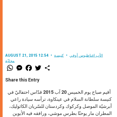
الأب اغناطيوس أوفي
كنيسة
AUGUST 21, 2015 12:54
محليّة
W
M
F
T
S
h
e
a
w
h
a
s
c
i
a
t
s
e
t
r
Share this Entry
s
e
b
t
e
A
n
o
e
p
g
o
r
أقيم صباح يوم الخميس 20 آب 2015 قدّاس احتفاليّ في
p
e
k
r
كنيسة سلطانة السلام في عينكاوة، ترأسه سيادة راعي
أبرشيّة الموصل وكركوك وكردستان للسّريان الكاثوليك،
المطران مار يوحنّا بطرس موشي، ورافقه فيه الأبوين