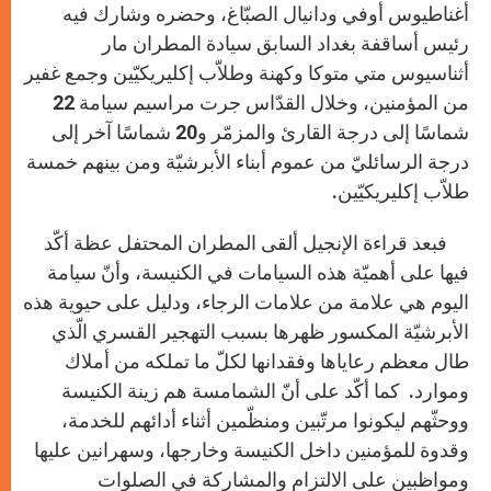
أغناطيوس أوفي ودانيال الصبّاغ، وحضره وشارك فيه
رئيس أساقفة بغداد السابق سيادة المطران مار
أثناسيوس متي متوكا وكهنة وطلاّب إكليريكيّين وجمع غفير
من المؤمنين، وخلال القدّاس جرت مراسيم سيامة 22
شماسًا إلى درجة القارئ والمزمّر و20 شماسًا آخر إلى
درجة الرسائليّ من عموم أبناء الأبرشيّة ومن بينهم خمسة
طلاّب إكليريكيّين.
فبعد قراءة الإنجيل ألقى المطران المحتفل عظة أكّد
فيها على أهميّة هذه السيامات في الكنيسة، وأنّ سيامة
اليوم هي علامة من علامات الرجاء، ودليل على حيوية هذه
الأبرشيّة المكسور ظهرها بسبب التهجير القسري الّذي
طال معظم رعاياها وفقدانها لكلّ ما تملكه من أملاك
وموارد. كما أكّد على أنّ الشمامسة هم زينة الكنيسة
ووحثّهم ليكونوا مرتّبين ومنظّمين أثناء أدائهم للخدمة،
وقدوة للمؤمنين داخل الكنيسة وخارجها، وسهرانين عليها
ومواظبين على الالتزام والمشاركة في الصلوات