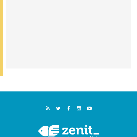
سبتة وتدعو إلى معالجة جذور الهجرة