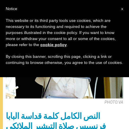
AR
Notice
x
This website or its third party tools use cookies, which are
necessary to its functioning and required to achieve the
صلاة التبشير الملائكي
purposes illustrated in the cookie policy. If you want to know
more or withdraw your consent to all or some of the cookies,
please refer to the
cookie policy
.
By closing this banner, scrolling this page, clicking a link or
continuing to browse otherwise, you agree to the use of cookies.
PHOTO.VA
النص الكامل كلمة قداسة البابا
فرنسيس صلاة التبشير الملائكي