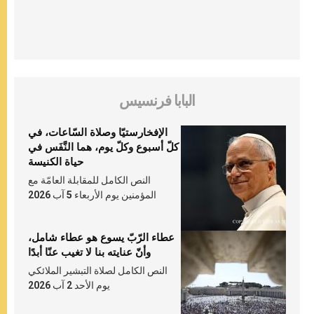
البابا فرنسيس
الإفخارستيّا وصلاة السّاعات، في
كلّ أسبوع وكلّ يوم، هما النَّفَس في
حياة الكنيسة
النص الكامل للمقابلة العامّة مع
المؤمنين يوم الأربعاء 5 آب 2026
عطاء الرّبّ يسوع هو عطاء شامل،
وأنّ عنايته بنا لا تغيب عنّا أبدًا
النص الكامل لصلاة التبشير الملائكي
يوم الأحد 2 آب 2026