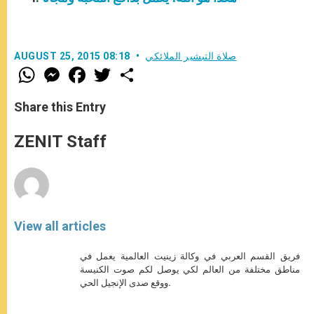
صلاة التبشير الملائكي
AUGUST 25, 2015 08:18
W
M
F
T
S
h
e
a
w
h
a
s
c
i
a
t
s
e
t
r
Share this Entry
s
e
b
t
e
A
n
o
e
p
g
o
r
ZENIT Staff
p
e
k
r
View all articles
فريق القسم العربي في وكالة زينيت العالمية يعمل في
مناطق مختلفة من العالم لكي يوصل لكم صوت الكنيسة
ووقع صدى الإنجيل الحي.