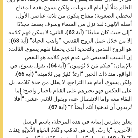
العالم مثلًا أو أمام الدنيويات. ولكن يسوع يقدم المفتاح
لتخطي الصعوبة؛ مفتاح يتكون من ثلاثة عناصر. الأول،
أصله الإلهي: لقد نزل من السماء وسوف يصعد مجدّدًا
“إلى حيث كان سابقًا” (آية 62). الثاني: لا يمكن فهم كلامه
إلا من خلال عمل الروح القدس، “واهب الحياة” (آية 63)؛
هو الروح القدس بالتحديد الذي يجعلنا نفهم يسوع. الثالث:
إن السبب الحقيقي في عدم فهم كلامه هو النقص
بالإيمان: “فيكم مَن لا يُؤمِنون” (آية 64)، يقول يسوع. في
الواقع، منذ ذاك الحين “ارتدَّ كثيرٌ مِن تَلاميِذه” (آية 66).
ولكن يسوع، أمام هذا التراجع، لا يقلل من حدة كلامه، بل
على العكس فهو يجبرهم على القيام باختيار واضح: إما
البقاء معه وإما الانفصال عنه، ويقول للاثني عشر: “أَفلا
تُريدونَ أَن تَذهبَوا أَنتُم أَيضاً ؟” (آية 67).
يعلن بطرس إيمانه في هذه المرحلة، باسم الرسل
الآخرين: “يا ربّ، إِلى مَن نَذهَب وكَلامُ الحَياةِ الأَبَدِيَّةِ عِندَك