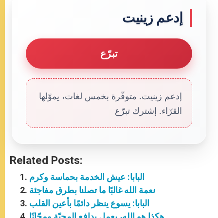
إدعم زينيت
تبرّع
إدعم زينيت. متوفّرة بخمس لغات، يموّلها
القرّاء. إشترك تبرّع
Related Posts:
البابا: عيش الخدمة بحماسة وكرم
نعمة الله غالبًا ما تصلنا بطرق مفاجئة
البابا: يسوع ينظر دائمًا بأعين القلب
هكذا هو الله، يعمل بدافع المحبّة ومجّانًا