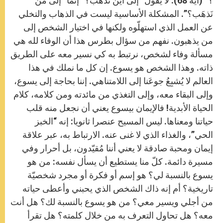
؟” (آية 68). لا يقول “إلى أين نذهب؟” إنما “إلى مَن
نَذهَب؟”. المشكلة الأساسية ليست في الذهاب والتخلي
عن العمل الذي استهلّوه ولكنها في اختيار الشخص إلى
من يذهبون. نفهم من سؤال بطرس هذا أن الوفاء لله هي
مسألة وفاء لشخص، نرتبط به كي نسير معه على الطريق
ذاته. وهذا الشخص هو يسوع. إن كل ما نملك في هذا
العالم لا يُشبِعُ جوعَنا إلى اللامتناهي. إننا بحاجة إلى يسوع،
وإلى البقاء معه، وإلى التغذي من مائدته ومن كلامه، كلام
الحياة الأبدية! فالإيمان بيسوع يعني أن نجعل منه قلب
حياتنا ومعناها. ليس المسيح عنصرا ثانويا: إنه “الخبز
الحي”، والغذاء الذي لا غنى عنه. الارتباط به، عبر علاقة
إيمان ومحبة صادقة لا يعني أننا مُقيّدون، بل أحرار وفي
مسيرة دائمة. كلّ منا يستطيع أن يسأل نفسه: من هو
يسوع بالنسبة لي؟ هو إسم أو فكرة أو مجرد شخصيّة
تاريخية؟ أم إنه ذاك الشخص الذي يحبني وأعطى حياته
من أجلي ويسير معي؟ من هو يسوع بالنسبة لك؟ هل أنت
معه؟ هل تحاول التعرف به من خلال كلمته؟ هل تقرأ