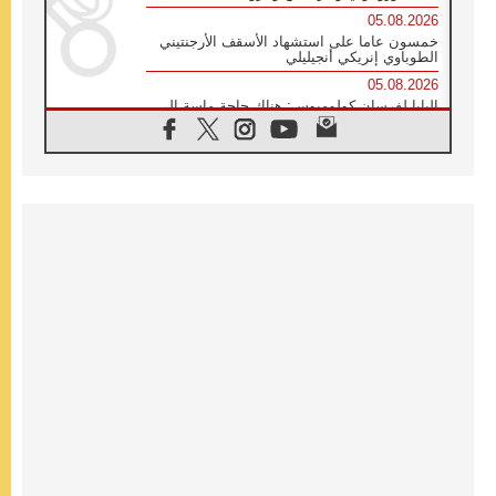
05.08.2026
خمسون عاما على استشهاد الأسقف الأرجنتيني
الطوباوي إنريكي أنجيليلي
05.08.2026
البابا لفرسان كولومبوس: هناك حاجة ماسة إلى
أنبياء تناغم يسعون إلى بناء الجسور
04.08.2026
وفاة الكاردينال جوليو دوارتي لانغا
04.08.2026
عميد دائرة الحوار بين الأديان يفتتح في سيول
أول لقاء مسيحي كونفوشي
04.08.2026
إطلاق النشيد الرسمي لليوم العالمي للشباب في
سيول
04.08.2026
رسالة البابا لاوُن الرابع عشر إلى المشاركين في
المؤتمر العالمي لمنظمة سيغنيس
04.08.2026
الكاردينال بارولين: إنَّ الحوار يُستبدل اليوم
بالقوة، ويجب حماية الحقوق المهددة
بالأيديولوجيات
04.08.2026
كنيسة المغرب تقدم المساعدة إلى العائدين من