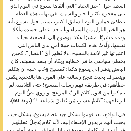
العظة حول “خبز الحياة” التي ألقاها يسوع في اليوم الذي
تلى معجزة تكثير الخبز والسمك. في نهاية هذه العظة،
ينطفئ حماس اليوم السابق الكبير، بسبب قول يسوع بأنه
هو الخبز النازل من السماء وبأنه قد أعطى جسده مأكلًا
ودمه مشربًا، مشيرًا هكذا بوضوح إلى التضحية بحياته
نفسها. وَلّدَتْ هذه الكلمات خيبةَ أملٍ لدى الناس التي
اعتبرتها غير لائقة بالمسيح، ولا تُظهِر أيّ “انتصار”. كحين
يخطئ سياسي ما في خطابه ويكاد أن يفقد شعبيته. كان
البعض ينظر إلى يسوع هكذا: كمسيح وَجُبَ عليه أن يتكلم
ويتصرف بحيث تنجح رسالته على الفور. هنا بالتحديد يكمن
خطأهم: في طريقة فهم رسالة المسيح! حتى التلاميذ، لم
يتمكنوا من قبول كلام الربّ المزعج. ويروي نصُّ اليوم
انزعاجهم: “كَلامٌ عَسير، مَن يُطيقُ سَماعَه ؟” (يو 6، 60).
في الواقع، لقد فهموا بشكل جيد عظة يسوع. بشكل جيد،
بحيث أنهم يريدون الإصغاء إليه، لأنه كلام يُدخِلُ عقليتَهم
في أزمة. إن كلمات يسوع تدخلنا دائما في أزمة، أمام روح