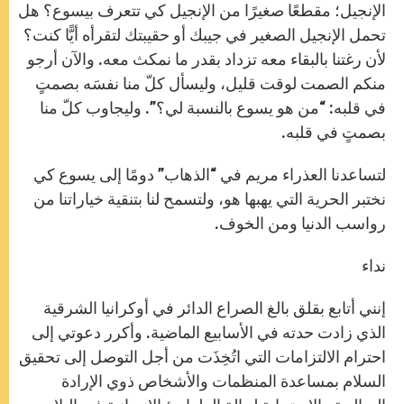
الإنجيل؛ مقطعًا صغيرًا من الإنجيل كي تتعرف بيسوع؟ هل
تحمل الإنجيل الصغير في جيبك أو حقيبتك لتقرأه أيًّا كنت؟
لأن رغتنا بالبقاء معه تزداد بقدر ما نمكث معه. والآن أرجو
منكم الصمت لوقت قليل، وليسأل كلّ منا نفسَه بصمتٍ
في قلبه: “من هو يسوع بالنسبة لي؟”. وليجاوب كلّ منا
بصمتٍ في قلبه.
لتساعدنا العذراء مريم في “الذهاب” دومًا إلى يسوع كي
نختبر الحرية التي يهبها هو، ولتسمح لنا بتنقية خياراتنا من
رواسب الدنيا ومن الخوف.
نداء
إنني أتابع بقلق بالغ الصراع الدائر في أوكرانيا الشرقية
الذي زادت حدته في الأسابيع الماضية. وأكرر دعوتي إلى
احترام الالتزامات التي اتُخِذَت من أجل التوصل إلى تحقيق
السلام بمساعدة المنظمات والأشخاص ذوي الإرادة