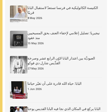
الكنيسة الكاثوليكية في فرنسا تستعدّ لاستقبال البابا
قريبًا
8 May 2026
نيجيريا: تضليل إعلامي لإخفاء العنف بحق المسيحيين
منذ عقود
15 May 2026
العبوديَّة بين اعتذار البابا لاوُن الرابع عشر وصرخة
القدِّيس شارل دي فوكو
27 May 2026
البابا: حياة الله قادرة على أن تغيّر حياتنا
1 Jun 2026
البابا يركع في المكان الذي نجا فيه البابا القديس يوحنا