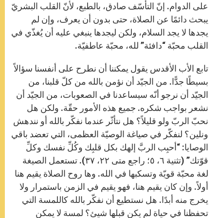
على الدوام. إنّ التأسّف صادق، بالطبع، لأنّ القلب البشريّ
يبحث دائمًا عن الصلاة، حتى بدون أن يعرف، وإن لم
يجدها لا يجد السلام، ولكن ليجدها ينبغي عليه أن يُغذّي في
القلب محبّة “دافئة” لله، محبّة عاطفيّة.
تابع الأب الأقدس يقول يمكننا أن نطرح على أنفسنا سؤالاً
بسيطًا جدًّا. من الجيّد أن نؤمن بالله من كلّ قلبنا، من
الجيّد أن نرجو أنّه سيساعدنا في الصعوبات، من الجيّد أن
نشعر بواجب شكره. جميع هذه الأمور حقّة. ولكن هل
نحبّ الربّ ولو قليلاً؟ هل نتأثّر عندما نفكّر بالله أو نندهش
ونلين؟ لنفكّر في صياغة الوصيّة العظمى، التي تعضد باقي
الوصايا: “أحبِب الربَّ إلهك بكل قلبِك وكُلِّ نفسك وكلِّ
قوّتك” (تثنية ٦، ٥؛ راجع متى ٢٢، ٣٧). تستعمل الصيغة
لغة محبّة قويّة وتسكبها في الله. وها روح الصلاة يقيم هنا
أولاً. وإن كان يقيم هنا، فهو يقيم في الزمن باستمرار ولا
يخرج منه أبدًا. هل نستطيع أن نفكّر بالله كاللمسة التي
تحفظنا في حياة لم يكن قبلها شيئ؟ لمسة لا يمكن