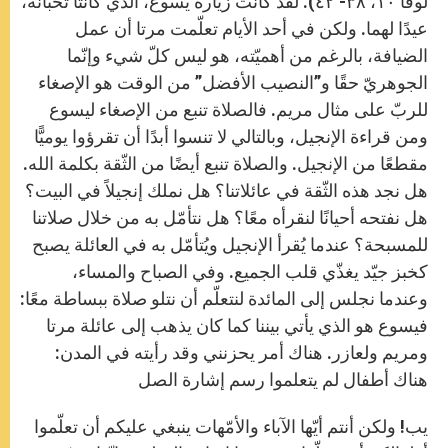
لوقا ١٠، ٣٨- ٤٢). لقد كانت زيارة يسوع، الذي كانتا تحبانه،
عيدًا لهما. ولكن في أحد الأيام تعلّمت مرتا أن عمل
الضيافة، بالرغم من أهميّته، هو ليس كلّ شيء وإنّما
الجوهريّ حقًا و”النصيب الأفضل” من الوقت هو الإصغاء
للربّ على مثال مريم. فالصلاة تنبع من الإصغاء ليسوع
ومن قراءة الإنجيل، وبالتالي لا تنسوا أبدًا أن تقرؤوا يوميًّا
مقطعًا من الإنجيل. والصلاة تنبع أيضًا من الثّقة بكلمة الله.
هل نجد هذه الثّقة في عائلاتنا؟ هل نملك إنجيلاً في البيت؟
هل نفتحه أحيانًا لنقرأه معًا؟ هل نتأمّل به من خلال صلاتنا
للمسبحة؟ عندما يُقرأ الإنجيل ويُتأمّل به في العائلة يصبح
كخبز جيّد يغذّي قلب الجميع. وفي الصباح والمساء،
وعندما نجلس إلى المائدة لنتعلّم أن نتلو صلاة ببساطة معًا:
فيسوع هو الذي يأتي بيننا كما كان يذهب إلى عائلة مرتا
ومريم ولعازر. هناك أمر يحزنني وقد رأيته في المدن:
هناك أطفال لم يتعلموا رسم إشارة الصل
يب! ولكن أنتم أيّها الآباء والأمّهات ينبغي عليكم أن تعلّموا