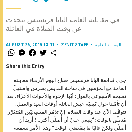
في مقابلته العامة البابا فرنسيس يتحدث
عن وقت الصلاة في العائلة
المقابلة العامة
ZENIT STAFF
AUGUST 26, 2015 13:11
W
M
F
T
S
h
e
a
w
h
a
s
c
i
a
t
s
e
t
r
Share this Entry
s
e
b
t
e
A
n
o
e
p
g
o
r
جرى قداسة البابا فرنسيس صباح اليوم الأربعاء مقابلته
p
e
k
r
العامة مع المؤمنين في ساحة القديس بطرس واستهلّ
تعليمه الأسبوعي بالقول: أيّها الإخوة والأخوات الأعزّاء، بعد
أن تأمّلنا حول كيفيّة عيش العائلة أوقات العيد والعمل،
نتوقّف الآن عند وقت الصلاة. إنّ تذمّر المسيحيّين المُتكرِّر
مُتعلّق بالوقت: “ينبغي عليّ أن أُصلّي أكثر…؛ أريد أن
أصلّي ولكنّ غالبًا ما ينقصني الوقت” وهذا الأمر نسمعه