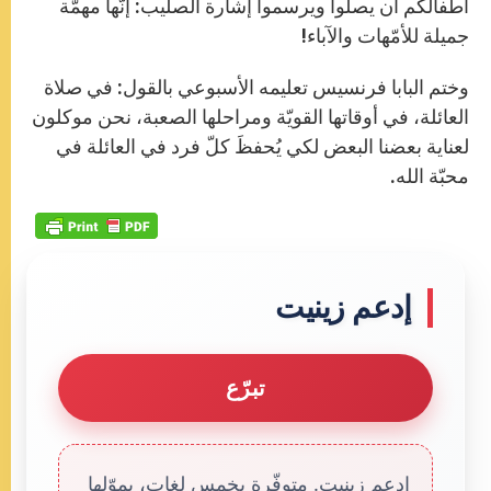
أطفالكم أن يصلّوا ويرسموا إشارة الصليب: إنّها مهمّة
جميلة للأمّهات والآباء!
وختم البابا فرنسيس تعليمه الأسبوعي بالقول: في صلاة
العائلة، في أوقاتها القويّة ومراحلها الصعبة، نحن موكلون
لعناية بعضنا البعض لكي يُحفظَ كلّ فرد في العائلة في
محبّة الله.
إدعم زينيت
تبرّع
إدعم زينيت. متوفّرة بخمس لغات، يموّلها