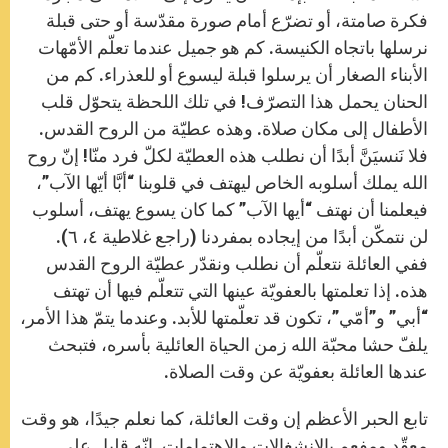
فكرة صامتة، أو تضرّع أمام صورة مقدّسة أو حتى قبلة
نرسلها باتجاه الكنيسة. كم هو جميل عندما تعلّم الأمّهات
الأبناء الصغار أن يرسلوا قبلة ليسوع أو للعذراء. كم من
الحنان يحمل هذا التصرّف! في تلك اللحظة يتحوّل قلب
الأطفال إلى مكان صلاة. وهذه عطيّة من الروح القدس.
فلا نَنسيَنَّ أبدًا أن نطلب هذه العطيّة لكلّ فرد منّا! إنّ روح
الله يملك أسلوبه الخاص ليهتف في قلوبنا “أبَّا أيّها الآب”،
فيعلمنا أن نهتف “أيها الآب” كما كان يسوع يهتف، أسلوب
لن نتمكّن أبدًا من إيجاده بمفردنا (راجع غلاطية ٤، ٦).
ففي العائلة نتعلّم أن نطلب ونقدّر عطيّة الروح القدس
هذه. إذا تعلمتها بالعفويّة عينها التي تتعلّم فيها أن تهتف
“أبي” و”أمّي”، تكون قد تعلّمتها للأبد. وعندما يتمّ هذا الأمر،
يلفّ حشا محبّة الله زمن الحياة العائلية بأسره، فتبحث
عندها العائلة بعفويّة عن وقت الصلاة.
تابع الحبر الأعظم إن وقت العائلة، كما نعلم جيدًا، هو وقت
معقّد ومفعم بالإنشغالات والإهتمامات. إنّه قليل على