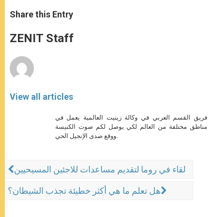
a
s
c
i
a
t
s
e
t
r
Share this Entry
s
e
b
t
e
A
n
o
e
p
g
o
r
ZENIT Staff
p
e
k
r
View all articles
فريق القسم العربي في وكالة زينيت العالمية يعمل في
مناطق مختلفة من العالم لكي يوصل لكم صوت الكنيسة
ووقع صدى الإنجيل الحي.
لقاء في روما لتقديم مساعدات للاجئين المسيحيين
هل تعلم ما هي أكثر خطيئة تجذب الشيطان؟