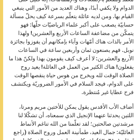
الدوام ولا يكفي أبدًا، وهناك العديد من الأمور التي ينبغي
القيام بها. ومن لديه عائلة يتعلّم بسرعة كيف يحلّ مسألة
حسابيّة يصعب على أكبر علماء الرياضيّات حلّها: فهو
يتمكّن من مضاعفة الساعات الأربع والعشرين! ولهذا
الأمر بالذات هناك أمّهات وآباء بإمكانهم أن يفوزوا بجائزة
نوبل. فهم يصنعون ثمان وأربعين ساعة في الساعات
الأربع والعشرين: لا أعرف كيف يقومون بهذا ولكنّ هذا ما
يفعلون! هناك الكثير من العمل في العائلة! يعيد روح
الصلاة الوقت لله ويخرج من هوس حياة ينقصها الوقت
على الدوام، فيجد السلام في الأمور الضروريّة ويكتشف
فرح عطايا غير مُنتظرة.
أضاف الأب الأقدس يقول يمكن للأختين مريم ومرتا،
اللتين يحدثنا عنهما الإنجيل الذي سمعناه، أن تشكّلا لنا
مرشدتين صالحتين؛ لقد تعلّمتا من الله تناغم الأنماط
العائليّة: جمال العيد، طمأنينة العمل وروح الصلاة (راجع