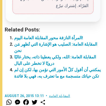
القرّاء. إشترك تبرّع
Related Posts:
المرأة النازفة محور المقابلة العامة اليوم!
المقابلة العامة: الصليب هو الإشارة التي تُظهِر مَن
نحن
المقابلة العامة: الله، ولكي يعطينا ذاته، يختار غالبًا
دروبًا لا تخطر على البال
يمكنني أن أقول كلّ الأمور التي نؤمن بها، لكن إن لم
تكن حياتك منسجمة مع ما تعترف به، فهي بلا فائدة
المقابلة العامة
AUGUST 26, 2015 13:11
W
M
F
T
S
h
e
a
w
h