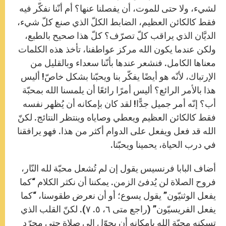
لشيء، ولا حتى للموت، أن يفصلنا عنها؟ أم أنّنا نفكّر فيه
فقط كالكائن العظيم، الضابط الكلّ الذي صنع كلّ شيء،
الديَّان الذي يراقب كلّ تصرّف؟ كلّ هذا صحيح بالطبع،
ولكن عندما يكون الله مركز عواطفنا، تأخذ هذه الكلمات
معناها الكامل. فنشعر عندها بأنّنا سعداء وبالقليل من
الإرتباك، لأنّه هو أيضًا يفكّر بنا ويحبّنا بشكل خاصّ! أليس
هذا بالأمر الرائع؟ أليس أمرًا رائعًا أن يلمسنا الله بمحبّة
أب؟ إنّه أمر جميل جدًّا! لقد كان بإمكانه أن يُظهر نفسه
فقط كالكائن العظيم ويعطي وصاياه وينتظر النتائج. لكنّ
الله قد فعل ويفعل على الدوام أكثر من هذا. فهو يرافقنا
في درب الحياة، يحمينا ويحبّنا.
أضاف البابا فرنسيس يقول إن لم تُشعل محبّة لله النّار،
فروح الصلاة لن يُدفئ الزمن. يمكننا أن نكثر الكلام “كما
يفعل الوثنيّون” يقول يسوع؛ أو أن نعرض طقوسنا، “كما
يفعل الفريسيّون” (راجع متى ٦، ٥. ٧). لكنّ القلب الذي
تسكنه محبّة الله بإمكانه أن يحوّل إلى صلاة حتى مجرّد