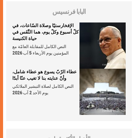
البابا فرنسيس
الإفخارستيّا وصلاة السّاعات، في
كلّ أسبوع وكلّ يوم، هما النَّفَس في
حياة الكنيسة
النص الكامل للمقابلة العامّة مع
المؤمنين يوم الأربعاء 5 آب 2026
عطاء الرّبّ يسوع هو عطاء شامل،
وأنّ عنايته بنا لا تغيب عنّا أبدًا
النص الكامل لصلاة التبشير الملائكي
يوم الأحد 2 آب 2026