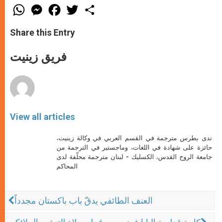
W
M
F
T
S
h
e
a
w
h
a
s
c
i
a
t
s
e
t
r
Share this Entry
s
e
b
t
e
A
n
o
e
p
g
o
r
فريق زينيت
p
e
k
r
View all articles
ندى بطرس مترجمة في القسم العربي في وكالة زينيت،
حائزة على شهادة في اللغات، وماجستير في الترجمة من
جامعة الروح القدس، الكسليك - لبنان مترجمة محلّفة لدى
المحاكم
العنف الطائفي يدقّ باب باكستان مجدداً