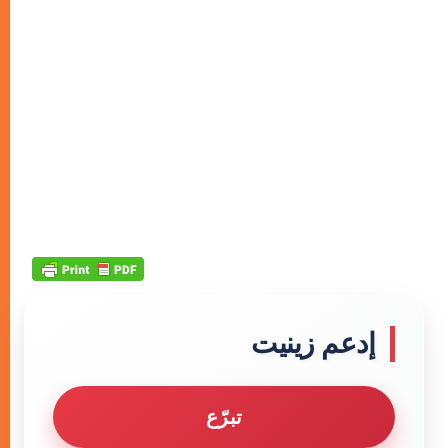
إدعم زينيت
تبرّع