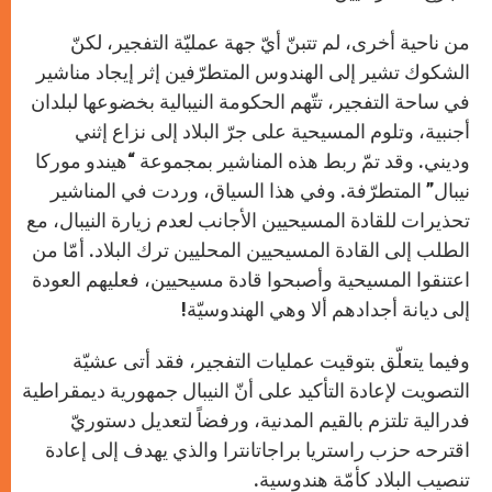
من ناحية أخرى، لم تتبنّ أيّ جهة عمليّة التفجير، لكنّ
الشكوك تشير إلى الهندوس المتطرّفين إثر إيجاد مناشير
في ساحة التفجير، تتّهم الحكومة النيبالية بخضوعها لبلدان
أجنبية، وتلوم المسيحية على جرّ البلاد إلى نزاع إثني
وديني. وقد تمّ ربط هذه المناشير بمجموعة “هيندو موركا
نيبال” المتطرّفة. وفي هذا السياق، وردت في المناشير
تحذيرات للقادة المسيحيين الأجانب لعدم زيارة النيبال، مع
الطلب إلى القادة المسيحيين المحليين ترك البلاد. أمّا من
اعتنقوا المسيحية وأصبحوا قادة مسيحيين، فعليهم العودة
إلى ديانة أجدادهم ألا وهي الهندوسيّة!
وفيما يتعلّق بتوقيت عمليات التفجير، فقد أتى عشيّة
التصويت لإعادة التأكيد على أنّ النيبال جمهورية ديمقراطية
فدرالية تلتزم بالقيم المدنية، ورفضاً لتعديل دستوريّ
اقترحه حزب راستريا براجاتانترا والذي يهدف إلى إعادة
تنصيب البلاد كأمّة هندوسية.