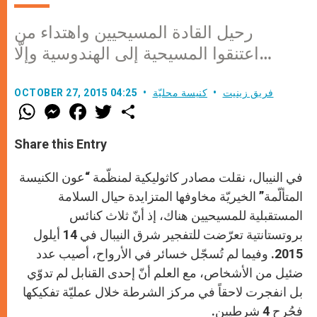
رحيل القادة المسيحيين واهتداء من
اعتنقوا المسيحية إلى الهندوسية وإلّا…
فريق زينيت
كنيسة محليّة
OCTOBER 27, 2015 04:25
W
M
F
T
S
h
e
a
w
h
a
s
c
i
a
t
s
e
t
r
Share this Entry
s
e
b
t
e
A
n
o
e
p
g
o
r
في النيبال، نقلت مصادر كاثوليكية لمنظّمة “عون الكنيسة
p
e
k
r
المتألّمة” الخيريّة مخاوفها المتزايدة حيال السلامة
المستقبلية للمسيحيين هناك، إذ أنّ ثلاث كنائس
بروتستانتية تعرّضت للتفجير شرق النيبال في 14 أيلول
2015. وفيما لم تُسجّل خسائر في الأرواح، أصيب عدد
ضئيل من الأشخاص، مع العلم أنّ إحدى القنابل لم تدوّي
بل انفجرت لاحقاً في مركز الشرطة خلال عمليّة تفكيكها
فجُرح 4 شرطيين.