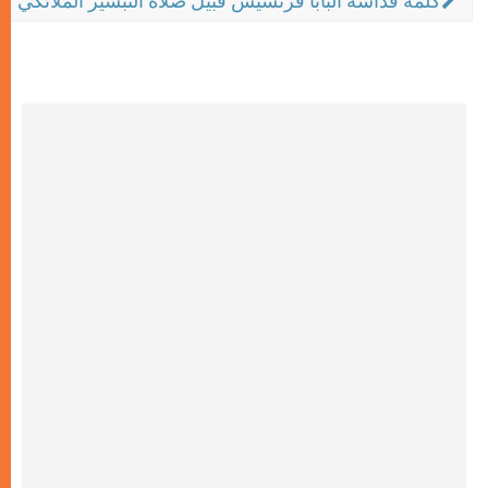
كلمة قداسة البابا فرنسيس قبيل صلاة التبشير الملائكي