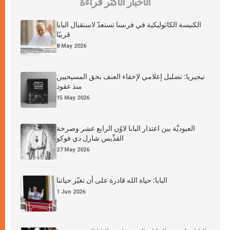
الأخبار الأكثر قراءة
الكنيسة الكاثوليكية في فرنسا تستعدّ لاستقبال البابا
قريبًا
8 May 2026
نيجيريا: تضليل إعلامي لإخفاء العنف بحق المسيحيين
منذ عقود
15 May 2026
العبوديَّة بين اعتذار البابا لاوُن الرابع عشر وصرخة
القدِّيس شارل دي فوكو
27 May 2026
البابا: حياة الله قادرة على أن تغيّر حياتنا
1 Jun 2026